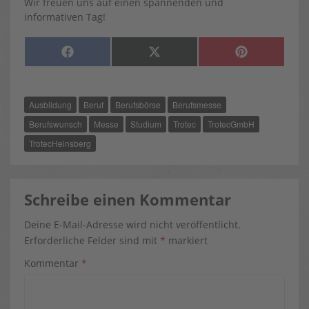
Wir freuen uns auf einen spannenden und
informativen Tag!
SHARE
SHARE
SHARE
F
X
P
ON
ON
ON
A
(
I
C
T
N
E
W
T
B
I
E
O
T
R
Ausbildung
Beruf
Berufsbörse
Berufsmesse
O
T
E
K
E
S
R
T
Berufswunsch
Messe
Studium
Trotec
TrotecGmbH
)
TrotecHeinsberg
Schreibe einen Kommentar
Deine E-Mail-Adresse wird nicht veröffentlicht.
Erforderliche Felder sind mit
*
markiert
Kommentar
*