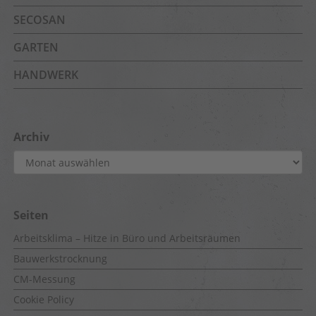
SECOSAN
GARTEN
HANDWERK
Archiv
Archiv
Seiten
Arbeitsklima – Hitze in Büro und Arbeitsräumen
Bauwerkstrocknung
CM-Messung
Cookie Policy