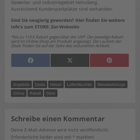
Gewerbe- und Industriegebiet Heinsberg.
Ausreichend Kundenparkplätze sind vorhanden.
Sind Sie neugierig geworden? Hier finden Sie weitere
Info’s zum STORE:
Zur Webseite
*bis zu 119 € Rabatt gegenüber der UVP. Der jeweilige Rabatt
wird im Online-Shop am Produkt angezeigt. Die Laufzeit der
Deals finden Sie auf der Seite des reduzierten Artikels.
SHARE
SHARE
SHARE
F
X
P
ON
ON
ON
A
(
I
C
T
N
E
W
T
B
I
E
O
T
R
Angebote
Deals
Heizer
Luftentfeuchter
Messwerkzeuge
O
T
E
K
E
S
R
T
Online
Rabatt
Store
)
Schreibe einen Kommentar
Deine E-Mail-Adresse wird nicht veröffentlicht.
Erforderliche Felder sind mit
*
markiert