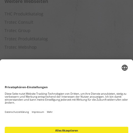
Weitere Webseiten
THC Produktkatalog
Trotec Consult
Trotec Group
Trotec Produktkatalog
Trotec Webshop
Berechnungen
Befeuchtungsleistung berechnen
Entfeuchtungsleistung berechnen
Kapazitätsberechnung für Luftreiniger
Klimatisierungsleistung berechnen
Ventilationsleistung berechnen
Wärmebedarfsberechnung