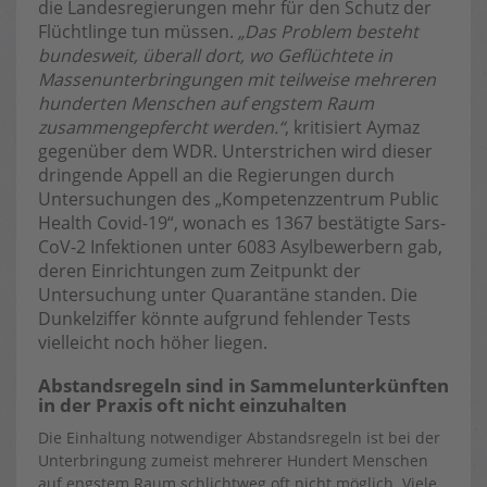
die Landesregierungen mehr für den Schutz der
Flüchtlinge tun müssen.
„Das Problem besteht
bundesweit, überall dort, wo Geflüchtete in
Massenunterbringungen mit teilweise mehreren
hunderten Menschen auf engstem Raum
zusammengepfercht werden.“
, kritisiert Aymaz
gegenüber dem WDR. Unterstrichen wird dieser
dringende Appell an die Regierungen durch
Untersuchungen des „Kompetenzzentrum Public
Health Covid-19“, wonach es 1367 bestätigte Sars-
CoV-2 Infektionen unter 6083 Asylbewerbern gab,
deren Einrichtungen zum Zeitpunkt der
Untersuchung unter Quarantäne standen. Die
Dunkelziffer könnte aufgrund fehlender Tests
vielleicht noch höher liegen.
Abstandsregeln sind in Sammelunterkünften
in der Praxis oft nicht einzuhalten
Die Einhaltung notwendiger Abstandsregeln ist bei der
Unterbringung zumeist mehrerer Hundert Menschen
auf engstem Raum schlichtweg oft nicht möglich. Viele