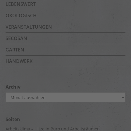
LEBENSWERT
ÖKOLOGISCH
VERANSTALTUNGEN
SECOSAN
GARTEN
HANDWERK
Archiv
Archiv
Seiten
Arbeitsklima – Hitze in Büro und Arbeitsräumen