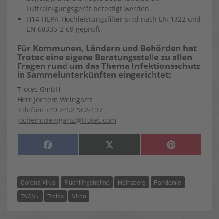
Luftreinigungsgerät befestigt werden.
H14-HEPA-Hochleistungsfilter sind nach EN 1822 und
EN 60335-2-69 geprüft.
Für Kommunen, Ländern und Behörden hat
Trotec eine eigene Beratungsstelle zu allen
Fragen rund um das Thema Infektionsschutz
in Sammelunterkünften eingerichtet:
Trotec GmbH
Herr Jochem Weingartz
Telefon: +49 2452 962-137
jochem.weingartz@trotec.com
SHARE
SHARE
SHARE
F
X
P
ON
ON
ON
A
(
I
C
T
N
E
W
T
B
I
E
O
T
R
Corona-Virus
Flüchtlingsheime
Heinsberg
Pandemie
O
T
E
K
E
S
R
T
TACV+
Trotec
Viren
)