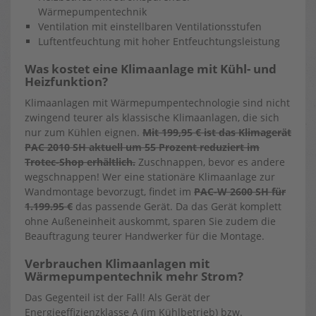
Wärmepumpentechnik
Ventilation mit einstellbaren Ventilationsstufen
Luftentfeuchtung mit hoher Entfeuchtungsleistung
Was kostet eine Klimaanlage mit Kühl- und
Heizfunktion?
Klimaanlagen mit Wärmepumpentechnologie sind nicht
zwingend teurer als klassische Klimaanlagen, die sich
nur zum Kühlen eignen.
Mit 199,95 € ist das Klimagerät
PAC 2010 SH aktuell um 55 Prozent reduziert im
Trotec-Shop erhältlich.
Zuschnappen, bevor es andere
wegschnappen! Wer eine stationäre Klimaanlage zur
Wandmontage bevorzugt, findet im
PAC-W 2600 SH für
1.199.95 €
das passende Gerät. Da das Gerät komplett
ohne Außeneinheit auskommt, sparen Sie zudem die
Beauftragung teurer Handwerker für die Montage.
Verbrauchen Klimaanlagen mit
Wärmepumpentechnik mehr Strom?
Das Gegenteil ist der Fall! Als Gerät der
Energieeffizienzklasse A (im Kühlbetrieb) bzw.