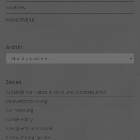
GARTEN
HANDWERK
Archiv
Archiv
Seiten
Arbeitsklima – Hitze in Büro und Arbeitsräumen
Bauwerkstrocknung
CM-Messung
Cookie Policy
Energieeffizienz-Label
Entfeuchtungsgeräte