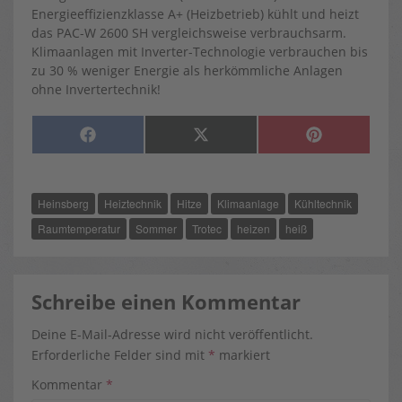
Energieeffizienzklasse A+ (Heizbetrieb) kühlt und heizt
das PAC-W 2600 SH vergleichsweise verbrauchsarm.
Klimaanlagen mit Inverter-Technologie verbrauchen bis
zu 30 % weniger Energie als herkömmliche Anlagen
ohne Invertertechnik!
SHARE
SHARE
SHARE
F
X
P
ON
ON
ON
A
(
I
C
T
N
E
W
T
B
I
E
O
T
R
Heinsberg
Heiztechnik
Hitze
Klimaanlage
Kühltechnik
O
T
E
K
E
S
R
T
Raumtemperatur
Sommer
Trotec
heizen
heiß
)
Schreibe einen Kommentar
Deine E-Mail-Adresse wird nicht veröffentlicht.
Erforderliche Felder sind mit
*
markiert
Kommentar
*