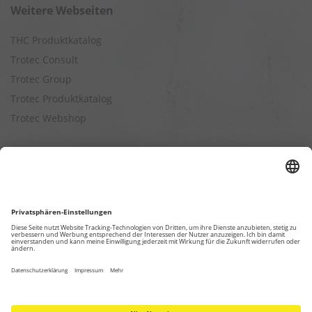
Weitere Webseiten
THC Produktkatalog
Trotec Consult
Trotec Group
Trotec Produktkatalog
Trotec Webshop
Berechnungen
Befeuchtungsleistung berechnen
Entfeuchtungsleistung berechnen
Kapazitätsberechnung für Luftreiniger
Klimatisierungsleistung berechnen
Ventilationsleistung berechnen
Wärmebedarfsberechnung