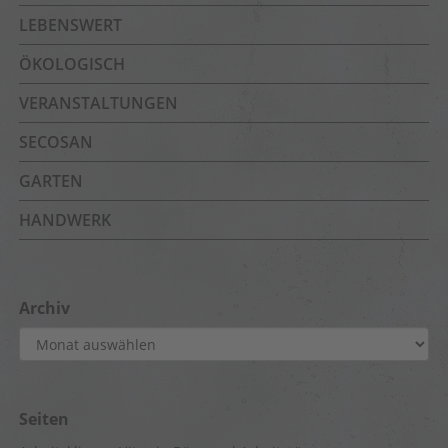
LEBENSWERT
ÖKOLOGISCH
VERANSTALTUNGEN
SECOSAN
GARTEN
HANDWERK
Archiv
Archiv
Seiten