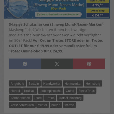
3-lagige Schutzmasken (Einweg Mund-Nasen-Masken)
Maskenpflicht? Wir bieten Ihnen hochwertige
medizinische Mund-Nasen-Masken – direkt verfügbar
im 50er-Pack!
Vor Ort im Trotec STORE oder im Trotec
OUTLET für nur € 19,99 oder versandkostenfrei im
Trotec Online-Shop für € 24,99.
SHARE
SHARE
SHARE
F
X
P
ON
ON
ON
A
(
I
C
T
N
E
W
T
B
I
E
O
T
R
Angebote
Basteln
Handwerker
Heimwerker
Heinsberg
O
T
E
K
E
S
R
T
Herbst
Kraftvoll
Lieblingstasche
Outlet
PowerTools
)
Schnäppchen
Store
Trotec
TrotecHeinsberg
Versandretouren
Winter
bauen
wärme