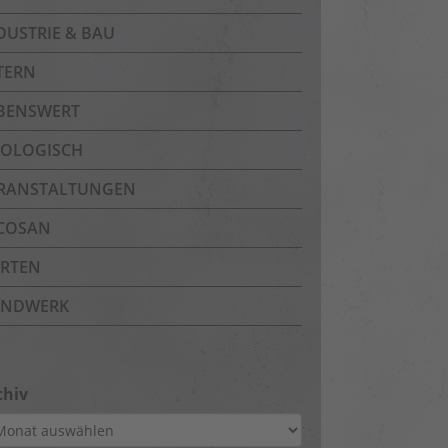
DUSTRIE & BAU
TERN
BENSWERT
OLOGISCH
RANSTALTUNGEN
COSAN
RTEN
NDWERK
chiv
hiv