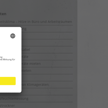
iten
eitsklima – Hitze in Büro und Arbeitsräumen
uwerkstrocknung
-Messung
kie Policy
rgieeffizienz-Label
feuchtungsgeräte
feuchtungsgeräte mieten
richtrockner mieten
uchtemesser
ktionsweise von Klimageräten
bäudetrockner
lzfeuchtemessung
ztrockner