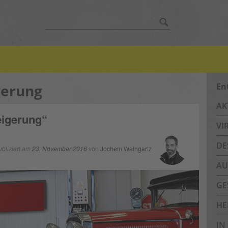
Suche
nach:
gerung
En
AK
eigerung“
VI
DE
ubliziert am
23. November 2016
von
Jochem Weingartz
AU
GE
HE
IN