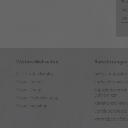
Tro
Wal
Wä
Weitere Webseiten
Berechnungen
THC Produktkatalog
Befeuchtungslei
Trotec Consult
Entfeuchtungsle
Trotec Group
Kapazitätsberech
Luftreiniger
Trotec Produktkatalog
Klimatisierungsl
Trotec Webshop
Ventilationsleis
Wärmebedarfsbe