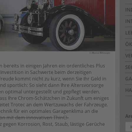
IN
IN
LE
ÖK
VE
n bereits in einigen Jahren ein ordentliches Plus
SE
 Investition in Sachwerte beim derzeitigen
reude kommt nicht zu kurz, wenn Sie Ihr Geld in
GA
nd sportlich: So sieht dann Ihre Altersvorsorge
HA
en optimal untergestellt und gepflegt werden.
dass Ihre Chrom-Schätzchen in Zukunft um einiges
beitet Trotec an dem Wertzuwachs der Fahrzeuge.
echnik für ein optimales Garagenklima an die
Ar
n mit dem innovativen ThinC!-
z gegen Korrosion, Rost, Staub, lästige Gerüche
Arc