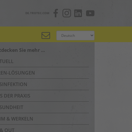
DE.TROTEC.COM
tdecken Sie mehr …
TUELL
REN-LÖSUNGEN
SINFEKTION
S DER PRAXIS
SUNDHEIT
IM & WERKELN
 & OUT