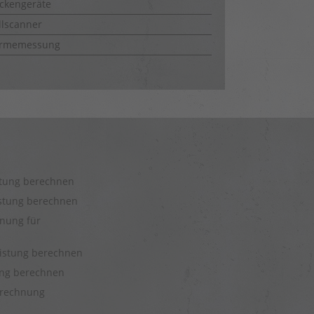
ckengeräte
lscanner
rmemessung
stung berechnen
istung berechnen
nung für
eistung berechnen
tung berechnen
rechnung