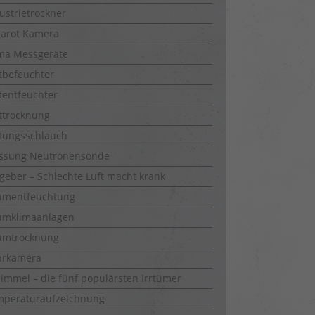
ustrietrockner
rarot Kamera
ma Messgeräte
tbefeuchter
tentfeuchter
ttrocknung
tungsschlauch
ssung Neutronensonde
geber – Schlechte Luft macht krank
umentfeuchtung
umklimaanlagen
umtrocknung
hrkamera
immel – die fünf populärsten Irrtümer
mperaturaufzeichnung