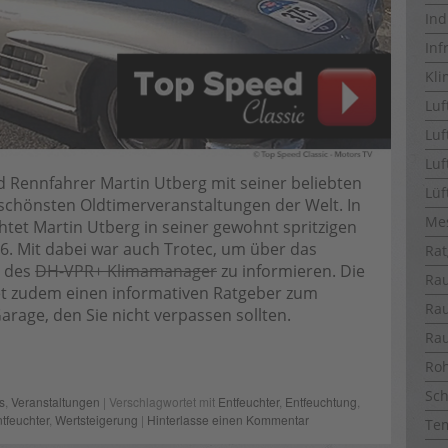
Ind
Inf
Kli
Luf
Luf
Luf
 Rennfahrer Martin Utberg mit seiner beliebten
Lüf
schönsten Oldtimerveranstaltungen der Welt. In
Me
ichtet Martin Utberg in seiner gewohnt spritzigen
16. Mit dabei war auch Trotec, um über das
Rat
t des
DH-VPR+ Klimamanager
zu informieren. Die
Ra
et zudem einen informativen Ratgeber zum
Ra
age, den Sie nicht verpassen sollten.
Ra
Ro
Sch
s
,
Veranstaltungen
| Verschlagwortet mit
Entfeuchter
,
Entfeuchtung
,
ntfeuchter
,
Wertsteigerung
|
Hinterlasse einen Kommentar
Te