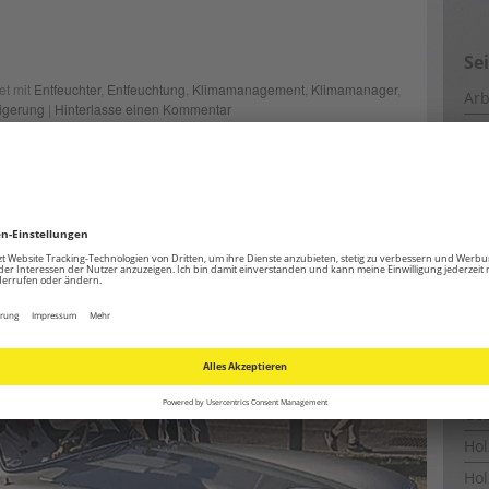
Se
et mit
Entfeuchter
,
Entfeuchtung
,
Klimamanagement
,
Klimamanager
,
Arb
igerung
|
Hinterlasse einen Kommentar
Ba
CM
chte: Top Speed TV und Trotec bei
Coo
Ene
Ent
Ent
ubliziert am
17. November 2016
von
Jochem Weingartz
Est
Fe
Fun
Ge
Ho
Hol