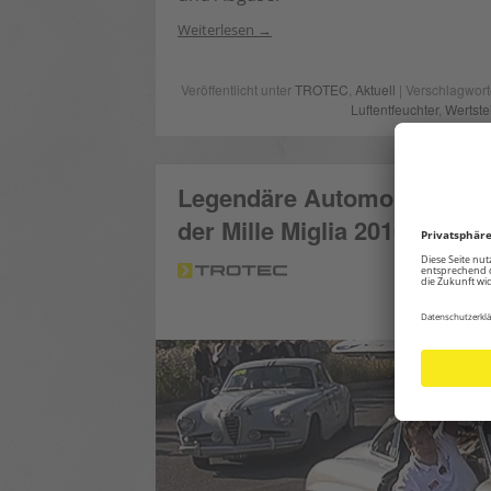
Weiterlesen
Veröffentlicht unter
TROTEC
,
Aktuell
| Verschlagwort
Luftentfeuchter
,
Wertste
Legendäre Automobilgeschi
der Mille Miglia 2016
P