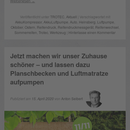
Weiterlesen
Veröffentlicht unter
TROTEC
,
Aktuell
| Verschlagwortet mit
AkkuKompressor
,
AkkuLuftpumpe
,
Auto
,
Heinsberg
,
Luftpumpe
,
Oktober
,
Ostern
,
Reifendruck
,
Reifendruckmessgerät
,
Reifenwechsel
,
Sommerreifen
,
Trotec
,
Werkzeug
|
Hinterlasse einen Kommentar
Jetzt machen wir unser Zuhause
schöner – und lassen dazu
Planschbecken und Luftmatratze
aufpumpen
Publiziert am
15. April 2020
von
Anton Seibert