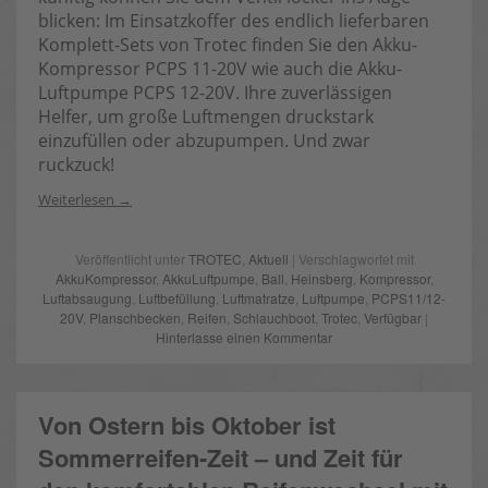
blicken: Im Einsatzkoffer des endlich lieferbaren
Komplett-Sets von Trotec finden Sie den Akku-
Kompressor PCPS 11-20V wie auch die Akku-
Luftpumpe PCPS 12-20V. Ihre zuverlässigen
Helfer, um große Luftmengen druckstark
einzufüllen oder abzupumpen. Und zwar
ruckzuck!
Weiterlesen
Veröffentlicht unter
TROTEC
,
Aktuell
| Verschlagwortet mit
AkkuKompressor
,
AkkuLuftpumpe
,
Ball
,
Heinsberg
,
Kompressor
,
Luftabsaugung
,
Luftbefüllung
,
Luftmatratze
,
Luftpumpe
,
PCPS11/12-
20V
,
Planschbecken
,
Reifen
,
Schlauchboot
,
Trotec
,
Verfügbar
|
Hinterlasse einen Kommentar
Von Ostern bis Oktober ist
Sommerreifen-Zeit – und Zeit für