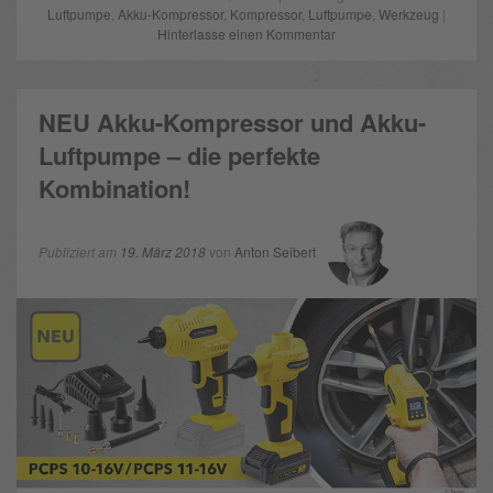
Luftpumpe
,
Akku-Kompressor
,
Kompressor
,
Luftpumpe
,
Werkzeug
|
Hinterlasse einen Kommentar
NEU Akku-Kompressor und Akku-
Luftpumpe – die perfekte
Kombination!
Publiziert am
19. März 2018
von
Anton Seibert