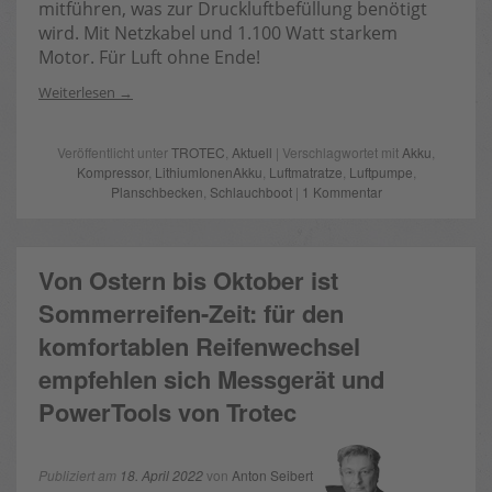
mitführen, was zur Druckluftbefüllung benötigt
wird. Mit Netzkabel und 1.100 Watt starkem
Motor. Für Luft ohne Ende!
Weiterlesen
Veröffentlicht unter
TROTEC
,
Aktuell
| Verschlagwortet mit
Akku
,
Kompressor
,
LithiumIonenAkku
,
Luftmatratze
,
Luftpumpe
,
Planschbecken
,
Schlauchboot
|
1 Kommentar
Von Ostern bis Oktober ist
Sommerreifen-Zeit: für den
komfortablen Reifenwechsel
empfehlen sich Messgerät und
PowerTools von Trotec
Publiziert am
18. April 2022
von
Anton Seibert