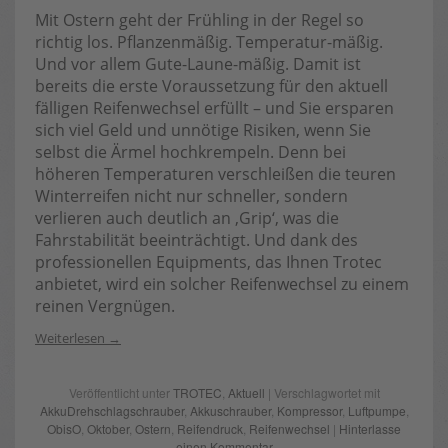
Mit Ostern geht der Frühling in der Regel so
richtig los. Pflanzenmäßig. Temperatur-mäßig.
Und vor allem Gute-Laune-mäßig. Damit ist
bereits die erste Voraussetzung für den aktuell
fälligen Reifenwechsel erfüllt – und Sie ersparen
sich viel Geld und unnötige Risiken, wenn Sie
selbst die Ärmel hochkrempeln. Denn bei
höheren Temperaturen verschleißen die teuren
Winterreifen nicht nur schneller, sondern
verlieren auch deutlich an ‚Grip‘, was die
Fahrstabilität beeinträchtigt. Und dank des
professionellen Equipments, das Ihnen Trotec
anbietet, wird ein solcher Reifenwechsel zu einem
reinen Vergnügen.
Weiterlesen
Veröffentlicht unter
TROTEC
,
Aktuell
| Verschlagwortet mit
AkkuDrehschlagschrauber
,
Akkuschrauber
,
Kompressor
,
Luftpumpe
,
ObisO
,
Oktober
,
Ostern
,
Reifendruck
,
Reifenwechsel
|
Hinterlasse
einen Kommentar