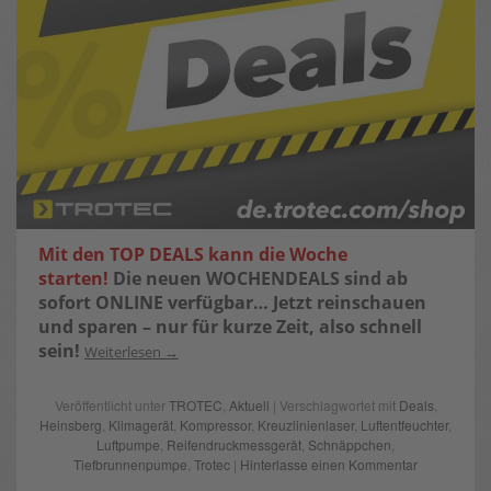
Mit den TOP DEALS kann die Woche
starten!
Die neuen WOCHENDEALS sind ab
sofort ONLINE verfügbar…
Jetzt reinschauen
und sparen – nur für kurze Zeit, also schnell
sein!
Weiterlesen
Veröffentlicht unter
TROTEC
,
Aktuell
| Verschlagwortet mit
Deals
,
Heinsberg
,
Klimagerät
,
Kompressor
,
Kreuzlinienlaser
,
Luftentfeuchter
,
Luftpumpe
,
Reifendruckmessgerät
,
Schnäppchen
,
Tiefbrunnenpumpe
,
Trotec
|
Hinterlasse einen Kommentar