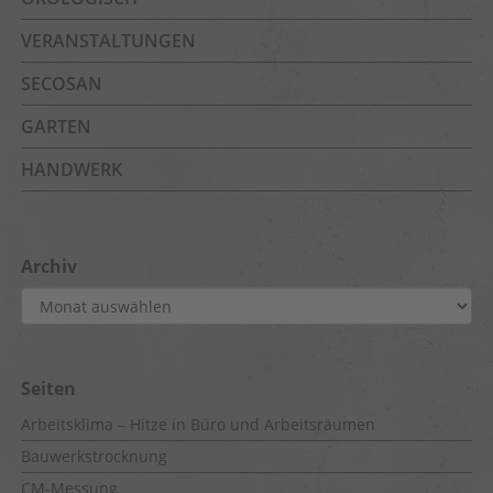
VERANSTALTUNGEN
SECOSAN
GARTEN
HANDWERK
Archiv
Archiv
Seiten
Arbeitsklima – Hitze in Büro und Arbeitsräumen
Bauwerkstrocknung
CM-Messung