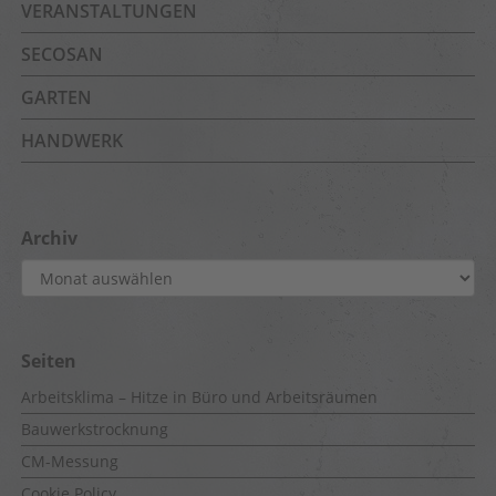
VERANSTALTUNGEN
SECOSAN
GARTEN
HANDWERK
Archiv
Archiv
Seiten
Arbeitsklima – Hitze in Büro und Arbeitsräumen
Bauwerkstrocknung
CM-Messung
Cookie Policy