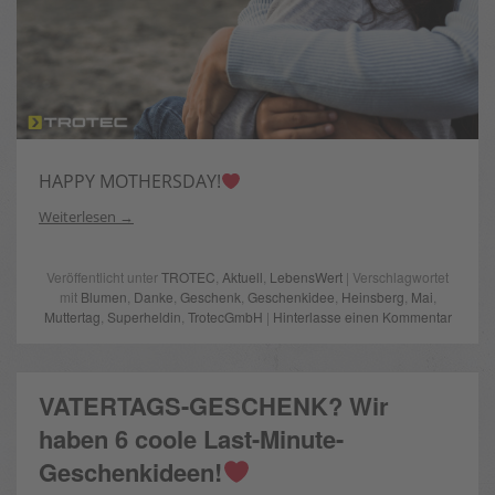
HAPPY MOTHERSDAY!
Weiterlesen
Veröffentlicht unter
TROTEC
,
Aktuell
,
LebensWert
| Verschlagwortet
mit
Blumen
,
Danke
,
Geschenk
,
Geschenkidee
,
Heinsberg
,
Mai
,
Muttertag
,
Superheldin
,
TrotecGmbH
|
Hinterlasse einen Kommentar
VATERTAGS-GESCHENK? Wir
haben 6 coole Last-Minute-
Geschenkideen!