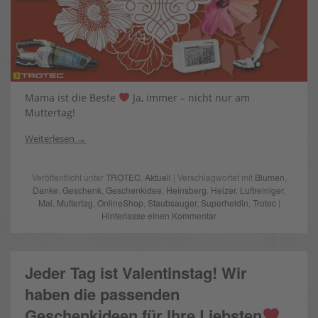
Mama ist die Beste
Ja, immer – nicht nur am
Muttertag!
Weiterlesen
Veröffentlicht unter
TROTEC
,
Aktuell
| Verschlagwortet mit
Blumen
,
Danke
,
Geschenk
,
Geschenkidee
,
Heinsberg
,
Heizer
,
Luftreiniger
,
Mai
,
Muttertag
,
OnlineShop
,
Staubsauger
,
Superheldin
,
Trotec
|
Hinterlasse einen Kommentar
Jeder Tag ist Valentinstag! Wir
haben die passenden
Geschenkideen für Ihre Liebsten