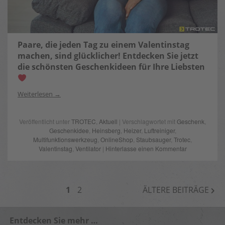
Paare, die jeden Tag zu einem Valentinstag
machen, sind glücklicher! Entdecken Sie jetzt
die schönsten Geschenkideen für Ihre Liebsten
Weiterlesen
Veröffentlicht unter
TROTEC
,
Aktuell
| Verschlagwortet mit
Geschenk
,
Geschenkidee
,
Heinsberg
,
Heizer
,
Luftreiniger
,
Multifunktionswerkzeug
,
OnlineShop
,
Staubsauger
,
Trotec
,
Valentinstag
,
Ventilator
|
Hinterlasse einen Kommentar
BEITRAGSNAVIGATION
1
2
ÄLTERE BEITRÄGE
Entdecken Sie mehr …