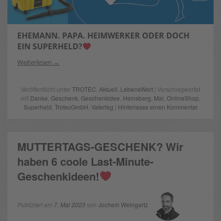
EHEMANN. PAPA. HEIMWERKER ODER DOCH
EIN SUPERHELD?
Weiterlesen
Veröffentlicht unter
TROTEC
,
Aktuell
,
LebensWert
| Verschlagwortet
mit
Danke
,
Geschenk
,
Geschenkidee
,
Heinsberg
,
Mai
,
OnlineShop
,
Superheld
,
TrotecGmbH
,
Vatertag
|
Hinterlasse einen Kommentar
MUTTERTAGS-GESCHENK? Wir
haben 6 coole Last-Minute-
Geschenkideen!
Publiziert am
7. Mai 2023
von
Jochem Weingartz