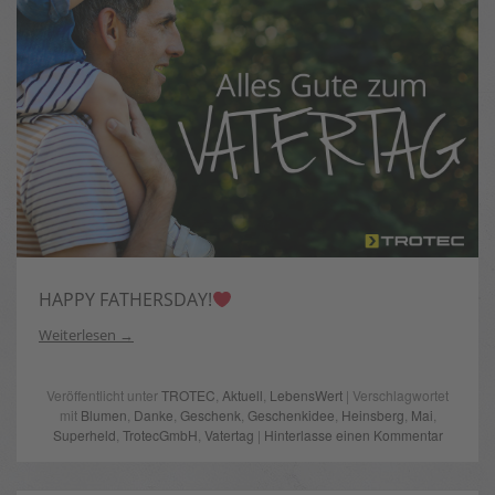
HAPPY FATHERSDAY!
Weiterlesen
Veröffentlicht unter
TROTEC
,
Aktuell
,
LebensWert
| Verschlagwortet
mit
Blumen
,
Danke
,
Geschenk
,
Geschenkidee
,
Heinsberg
,
Mai
,
Superheld
,
TrotecGmbH
,
Vatertag
|
Hinterlasse einen Kommentar