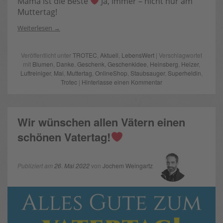
Mama ist die Beste
Ja, immer – nicht nur am
Muttertag!
Weiterlesen
Veröffentlicht unter
TROTEC
,
Aktuell
,
LebensWert
| Verschlagwortet
mit
Blumen
,
Danke
,
Geschenk
,
Geschenkidee
,
Heinsberg
,
Heizer
,
Luftreiniger
,
Mai
,
Muttertag
,
OnlineShop
,
Staubsauger
,
Superheldin
,
Trotec
|
Hinterlasse einen Kommentar
Wir wünschen allen Vätern einen
schönen Vatertag!
Publiziert am
26. Mai 2022
von
Jochem Weingartz