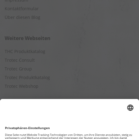
Kontaktformular
Über diesen Blog
Weitere Webseiten
THC Produktkatalog
Trotec Consult
Trotec Group
Trotec Produktkatalog
Trotec Webshop
Berechnungen
Befeuchtungsleistung berechnen
Entfeuchtungsleistung berechnen
Kapazitätsberechnung für Luftreiniger