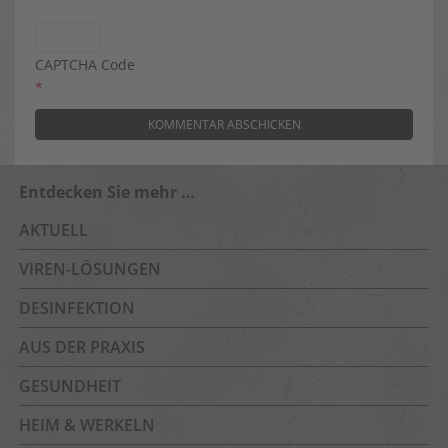
CAPTCHA Code
*
Entdecken Sie mehr …
AKTUELL
VIREN-LÖSUNGEN
DESINFEKTION
AUS DER PRAXIS
GESUNDHEIT
HEIM & WERKELN