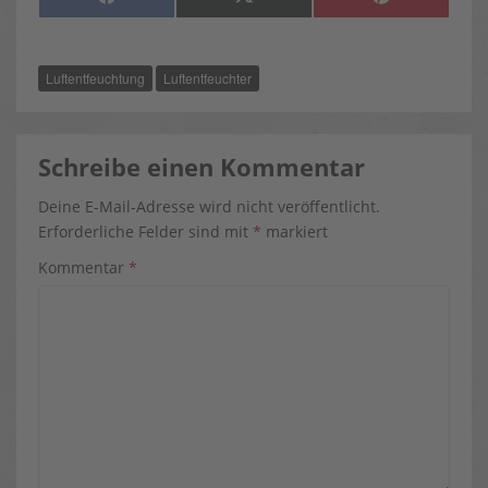
ON
ON
ON
A
(
I
C
T
N
E
W
T
B
I
E
O
T
R
Luftentfeuchtung
Luftentfeuchter
O
T
E
K
E
S
R
T
)
Schreibe einen Kommentar
Deine E-Mail-Adresse wird nicht veröffentlicht.
Erforderliche Felder sind mit
*
markiert
Kommentar
*