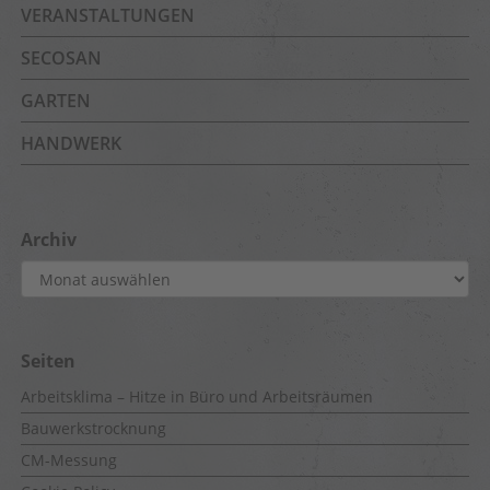
VERANSTALTUNGEN
SECOSAN
GARTEN
HANDWERK
Archiv
Archiv
Seiten
Arbeitsklima – Hitze in Büro und Arbeitsräumen
Bauwerkstrocknung
CM-Messung