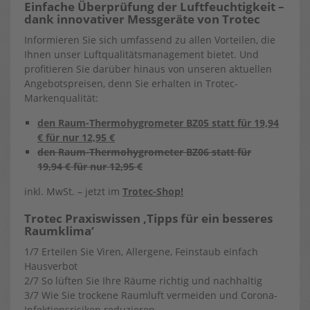
Einfache Überprüfung der Luftfeuchtigkeit –
dank innovativer Messgeräte von Trotec
Informieren Sie sich umfassend zu allen Vorteilen, die
Ihnen unser Luftqualitätsmanagement bietet. Und
profitieren Sie darüber hinaus von unseren aktuellen
Angebotspreisen, denn Sie erhalten in Trotec-
Markenqualität:
den Raum-Thermohygrometer BZ05 statt für 19,94
€ für nur 12,95 €
den Raum-Thermohygrometer BZ06 statt für
19,94 € für nur 12,95 €
inkl. MwSt. – jetzt im
Trotec-Shop!
Trotec Praxiswissen ‚Tipps für ein besseres
Raumklima‘
1/7 Erteilen Sie Viren, Allergene, Feinstaub einfach
Hausverbot
2/7 So lüften Sie Ihre Räume richtig und nachhaltig
3/7 Wie Sie trockene Raumluft vermeiden und Corona-
Infektionsrisiken reduzieren