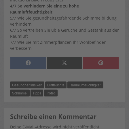
4/7 So verhindern Sie eine zu hohe
Raumluftfeuchtigkeit
5/7 Wie Sie gesundheitsgefährdende Schimmelbildung
verhindern
6/7 So vertreiben Sie üble Gerüche und Gestank aus der
Raumluft
7/7 Wie Sie mit Zimmerpflanzen Ihr Wohlbefinden
verbessern
SHARE
SHARE
SHARE
F
X
P
ON
ON
ON
A
(
I
C
T
N
E
W
T
B
I
E
O
T
R
Gesundheitsrisiken
Luftfeuchte
Raumluftfeuchtigkeit
O
T
E
K
E
S
R
T
Schimmel
Tipps
Trotec
)
Schreibe einen Kommentar
Deine E-Mail-Adresse wird nicht veröffentlicht.