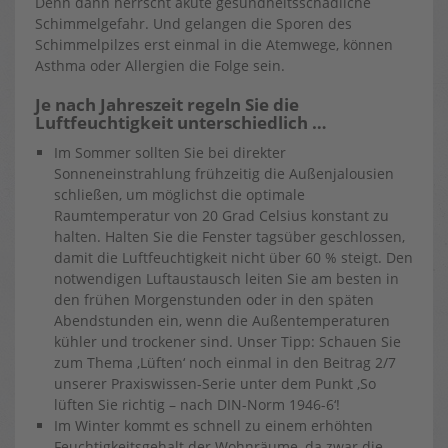
Denn dann herrscht akute gesundheitsschädliche
Schimmelgefahr. Und gelangen die Sporen des
Schimmelpilzes erst einmal in die Atemwege, können
Asthma oder Allergien die Folge sein.
Je nach Jahreszeit regeln Sie die
Luftfeuchtigkeit unterschiedlich …
Im Sommer sollten Sie bei direkter
Sonneneinstrahlung frühzeitig die Außenjalousien
schließen, um möglichst die optimale
Raumtemperatur von 20 Grad Celsius konstant zu
halten. Halten Sie die Fenster tagsüber geschlossen,
damit die Luftfeuchtigkeit nicht über 60 % steigt. Den
notwendigen Luftaustausch leiten Sie am besten in
den frühen Morgenstunden oder in den späten
Abendstunden ein, wenn die Außentemperaturen
kühler und trockener sind. Unser Tipp: Schauen Sie
zum Thema ‚Lüften‘ noch einmal in den Beitrag 2/7
unserer Praxiswissen-Serie unter dem Punkt ‚So
lüften Sie richtig – nach DIN-Norm 1946-6‘!
Im Winter kommt es schnell zu einem erhöhten
Feuchtigkeitsgehalt der Wohnräume, da zwar die