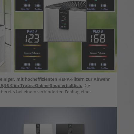
einiger, mit hocheffizienten HEPA-Filtern zur Abwehr
49,95 € im Trotec-Online-Shop erhältlich.
Die
ch bereits bei einem verhinderten Fehltag eines