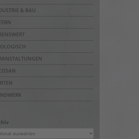
DUSTRIE & BAU
TERN
BENSWERT
OLOGISCH
RANSTALTUNGEN
COSAN
RTEN
NDWERK
chiv
hiv