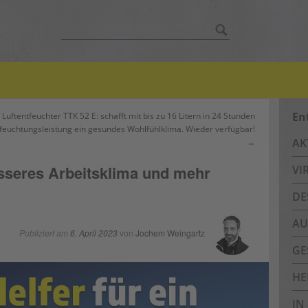
Suche
nach:
En
Luftentfeuchter TTK 52 E: schafft mit bis zu 16 Litern in 24 Stunden
feuchtungsleistung ein gesundes Wohlfühlklima. Wieder verfügbar!
AK
→
esseres Arbeitsklima und mehr
VI
DE
AU
Publiziert am
6. April 2023
von
Jochem Weingartz
GE
HE
IN