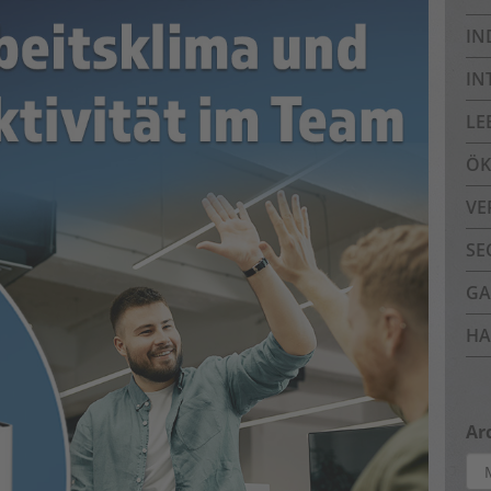
IN
IN
LE
ÖK
VE
SE
GA
HA
Ar
Arc