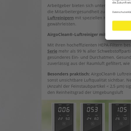
Arbeitgeber bieten sich unterschiedliche
die Mitarbeitergesundheit zu verbessern. E
Luftreinigern
mit speziellen HEPA-Filtern
gewährleisten.
AirgoClean®-Luftreiniger mit hochwirks
Mit ihren hocheffizienten HEPA-Filtern bes
Serie
mehr als 99 % aller Schwebstoffparti
gesünderes Ein- und Durchatmen. Gesund
zuverlässig aus der Raumluft gefiltert, wi
Besonders praktisch:
AirgoClean® Luftrein
sonst unsichtbare Luftqualität sichtbar.
(Anzahl der Feinstaubpartikel < 2,5 µm) si
den Reinheitsgrad der Umgebungsluft