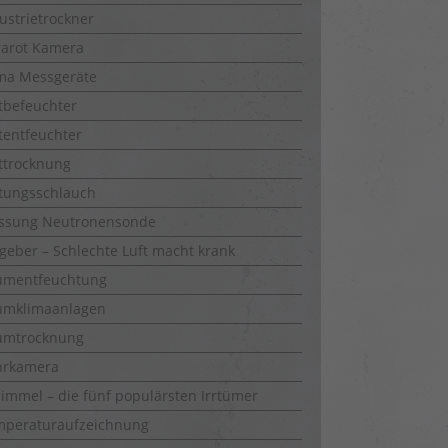
ustrietrockner
rarot Kamera
ma Messgeräte
tbefeuchter
tentfeuchter
ttrocknung
tungsschlauch
ssung Neutronensonde
geber – Schlechte Luft macht krank
umentfeuchtung
umklimaanlagen
umtrocknung
hrkamera
immel – die fünf populärsten Irrtümer
mperaturaufzeichnung