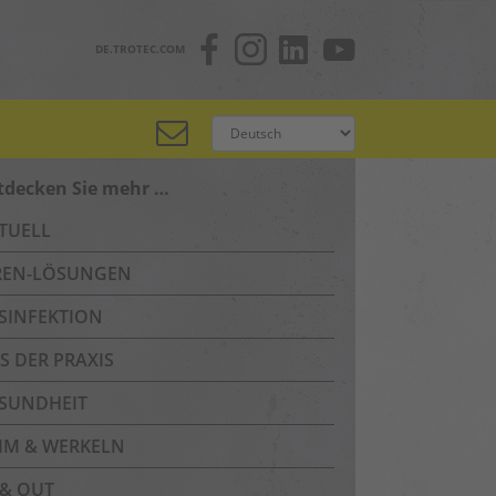
DE.TROTEC.COM
tdecken Sie mehr …
TUELL
REN-LÖSUNGEN
SINFEKTION
S DER PRAXIS
SUNDHEIT
IM & WERKELN
 & OUT