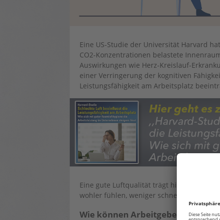
Eine US-Studie der Universität Harvard ha
CO2-Konzentrationen belastete Innenrau
Auswirkungen wie Herz-Kreislauf-Erkrank
einer Verringerung der kognitiven Fähigke
Leistungsfähigkeit am Arbeitsplatz beeintr
Eine gute Luftqualität trägt hingegen träg
wohler fühlen, weniger schnell ermüden un
Wie können Arbeitgeber die Rauml