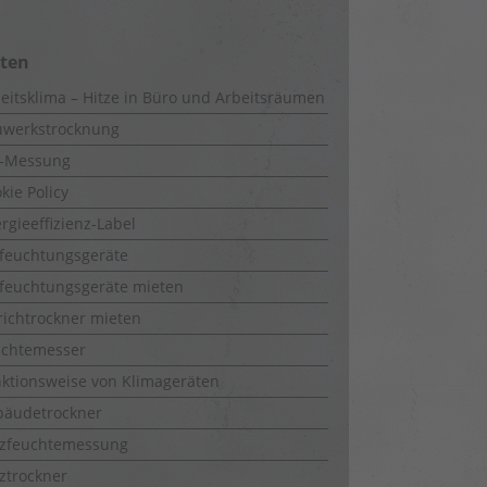
iten
eitsklima – Hitze in Büro und Arbeitsräumen
uwerkstrocknung
-Messung
kie Policy
rgieeffizienz-Label
feuchtungsgeräte
feuchtungsgeräte mieten
richtrockner mieten
uchtemesser
ktionsweise von Klimageräten
bäudetrockner
lzfeuchtemessung
ztrockner