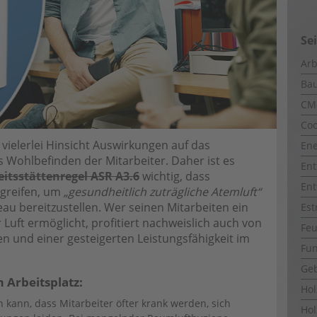
Se
Arb
Ba
CM
Coo
n vielerlei Hinsicht Auswirkungen auf das
Ene
 Wohlbefinden der Mitarbeiter. Daher ist es
Ent
eitsstättenregel ASR A3.6
wichtig, dass
Ent
greifen, um
„gesundheitlich zuträgliche Atemluft“
u bereitzustellen. Wer seinen Mitarbeiten ein
Est
Luft ermöglicht, profitiert nachweislich auch von
Fe
n und einer gesteigerten Leistungsfähigkeit im
Fun
Ge
 Arbeitsplatz:
Ho
kann, dass Mitarbeiter öfter krank werden, sich
Hol