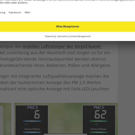
 Ansatzpunkte, um die Luftqualität in Innenräumen und
ine Möglichkeit ist die Installation von
mobilen
, die eine permanente Reinigung der Innenraumluft
amer HEPA-Filtertechnik
eitigen die
mobilen Luftreiniger der AirgoClean®-
kel zuverlässig aus der Raumluft und sorgen so für ein
heitsgefährdende Feinstaubpartikel werden ebenso
e krankmachende Viren, Bakterien, Pollen und Allergene.
iger mit integrierter Luftqualitätsanzeige machen die
 Neben der numerischen Anzeige des PM 2.5-Wertes
gnalisiert eine optische Anzeige mit Farb-LED-Leuchten