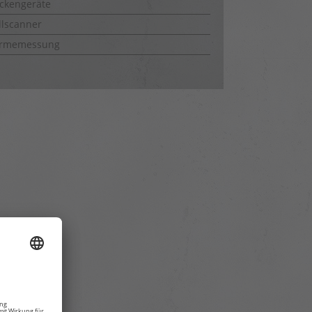
ckengeräte
lscanner
rmemessung