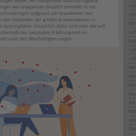
rungen leiden. Bei mangelnder Raumlufthygiene
Ind
reger wie Grippeviren deutlich schneller in der
nkschreibungen aufgrund von Krankheiten des
Inf
In den Statistiken der großen Krankenkassen zu
Kli
Spitzenplätze. Ursächlich dafür sind über die Luft
Luf
ußerhalb der saisonalen Erkältungszeit im
nd unter den Beschäftigten sorgen.
Luf
Luf
Lüf
Me
Rat
Ra
Ra
Ra
Ro
Sch
Te