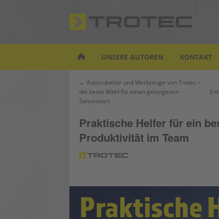
S
k
i
p
t
UNSERE AUTOREN
KONTAKT
o
m
Beitrags-
← Autozubehör und Werkzeuge von Trotec –
a
die beste Wahl für einen gelungenen
Ent
Navigation
i
Saisonstart
n
c
Praktische Helfer für ein b
o
Produktivität im Team
n
t
e
n
t