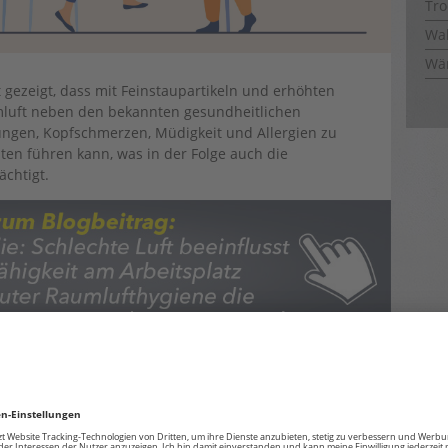
Tro
Wal
Wä
t gezeigt, dass mit Feinstaupartikeln und erhöhten
mluft neben den bekannten gesundheitlichen
ungen, Kopfschmerzen, Müdigkeit und Allergien zu
iten führen kann, was in der Folge auch die
ächtigt.
t maßgeblich dazu bei, dass sich die Beschäftigten
d in der Folge ihre Arbeit effektiver ausführen.
uftqualität verbessern?