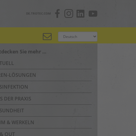
DE.TROTEC.COM
tdecken Sie mehr …
TUELL
REN-LÖSUNGEN
SINFEKTION
S DER PRAXIS
SUNDHEIT
IM & WERKELN
 & OUT