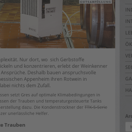
IN
IN
LE
ÖK
VE
plexität. Nur dort, wo sich Gerbstoffe
ckeln und konzentrieren, erlebt der Weinkenner
SE
 Ansprüche. Deshalb bauen anspruchsvolle
GA
hessischen Appenheim ihren Rotwein in
abei nichts dem Zufall.
HA
ssen setzt Gres auf optimale Klimabedingungen in
ressen der Trauben und temperaturgesteuerte Tanks
herstellung dazu. Die Kondenstrockner der
TTK-S-Serie
er unerlässliche Helfer.
Ar
te Trauben
Arc