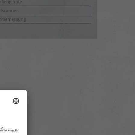
ckengeräte
lscanner
rmemessung