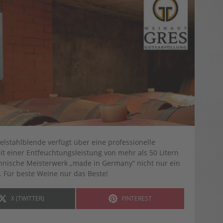
elstahlblende verfügt über eine professionelle
 einer Entfeuchtungsleistung von mehr als 50 Litern
chnische Meisterwerk „made in Germany“ nicht nur ein
t. Für beste Weine nur das Beste!
SHARE
SHARE
X (TWITTER)
PINTEREST
ON
ON