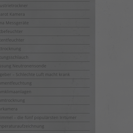
ustrietrockner
rarot Kamera
ma Messgeräte
tbefeuchter
tentfeuchter
ttrocknung
tungsschlauch
ssung Neutronensonde
geber – Schlechte Luft macht krank
umentfeuchtung
umklimaanlagen
umtrocknung
hrkamera
immel – die fünf populärsten Irrtümer
mperaturaufzeichnung