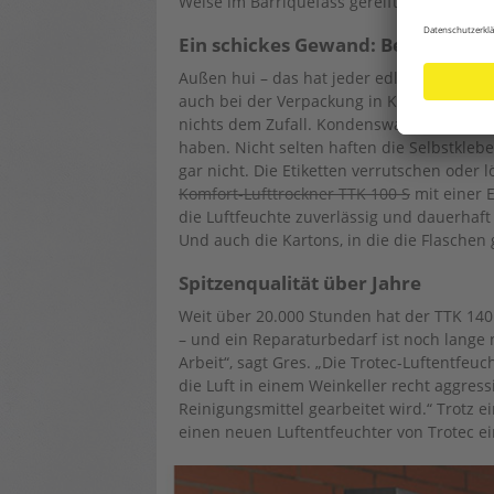
Weise im Barriquefass gereift ist und dur
Ein schickes Gewand: Beste Etike
Außen hui – das hat jeder edle Tropfen ve
auch bei der Verpackung in Kartons alles 
nichts dem Zufall. Kondenswasser auf den 
haben. Nicht selten haften die Selbstkle
gar nicht. Die Etiketten verrutschen oder l
Komfort-Lufttrockner TTK 100 S
mit einer E
die Luftfeuchte zuverlässig und dauerhaft a
Und auch die Kartons, in die die Flaschen
Spitzenqualität über Jahre
Weit über 20.000 Stunden hat der TTK 140 
– und ein Reparaturbedarf ist noch lange ni
Arbeit“, sagt Gres. „Die Trotec-Luftentfeu
die Luft in einem Weinkeller recht aggress
Reinigungsmittel gearbeitet wird.“ Trotz 
einen neuen Luftentfeuchter von Trotec e