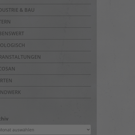
DUSTRIE & BAU
TERN
BENSWERT
OLOGISCH
RANSTALTUNGEN
COSAN
RTEN
NDWERK
chiv
hiv