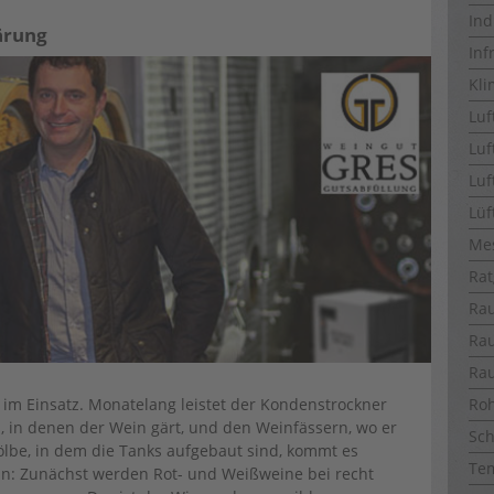
Ind
ärung
Inf
Kli
Luf
Luf
Luf
Lüf
Me
Rat
Ra
Ra
Ra
Ro
 im Einsatz. Monatelang leistet der Kondenstrockner
 in denen der Wein gärt, und den Weinfässern, wo er
Sch
ölbe, in dem die Tanks aufgebaut sind, kommt es
Te
n: Zunächst werden Rot- und Weißweine bei recht