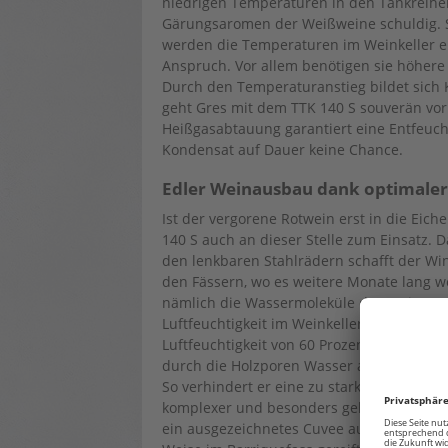
niedrigen Temperaturen in den Tankreihen
Gärungsaromen der Weißweine schuldig. S
werden die Temperaturen im Weinkeller e
Anspruch. Vor allem benötigen sie höhere
Durch den Temperaturanstieg bildet sich
geht Gres mit dem TTK 140 S souverän vor.
Heißgasabtauung garantiert eine Entfeucht
Kondensat auf Dauer keine Chance.
Edler Weinausbau dank optimaler
Ist der vergorene Rotwein erst in die Eic
140 S auch an dieser Stelle zum Einsatz.
den lenkbaren Stahlrädern schafft der Wi
den Fässern, wo es weitere Monate lang wer
nämlich die Wassermoleküle des Weins aus
Luftfeuchtigkeit im Weinkeller entsprechen
Luftfeuchtigkeit von 60 Prozent optimal f
durch die Holzporen Wasser an die trocken
So verhindert er eine zu starke Oxidation 
komplexer und besonders gehaltvoll wird.
ein ausgezeichnetes Cuvee aus Merlot, F