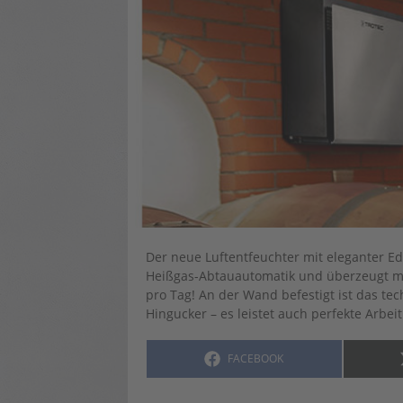
Der neue Luftentfeuchter mit eleganter Ed
Heißgas-Abtauautomatik und überzeugt mit
pro Tag! An der Wand befestigt ist das te
Hingucker – es leistet auch perfekte Arbei
SHARE
FACEBOOK
ON