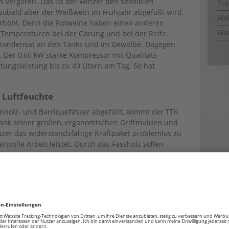
 vergoren. Das ist der Winzer den sensiblen
Tro
obald aber der Weißwein im Frühjahr abgefüllt wird,
Wal
rhöht. Denn die Rotweine haben einen anderen
Wä
 Temperaturen bei der Gärung und bei der Reife.
 Kondensat an den Tanks und im Gewölbe. Dagegen
 Der 0,66 kW starke Kompressor mit Qualitäts-
ungsleistung bis zu 40 Litern am Tag. So hat
 Luftfeuchte
henholz- und Barriquefässer abgefüllt, kommt der TTK
 Dank seiner großen, ergonomischen Griffmulden und
nzer das widerstandsfähige Kraftpaket problemlos zu
tvolle Arbeit leistet. Durch das Fassholz sollen
treten. Gres: „Das funktioniert nur, wenn die
d niedrig ist.“ Seiner Erfahrung nach ist eine
ür diesen Prozess. Nach und nach gibt der Rotwein
e Luft ab. Und Gres füllt die Fässer wöchentlich nach.
und sorgt gleichzeitig dafür, dass der Rotwein
 Der beste Beweis ist der Top-Wein „Gres Nummer 1“ –
rühburgunder und Cabernet, das 18 Monate auf diese