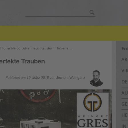
Suche
nach:
En
chform bleibt: Luftentfeuchter der TTR-Serie →
erfekte Trauben
AK
VI
Publiziert am
19. März 2015
von
Jochem Weingartz
DE
AU
GE
HE
IN