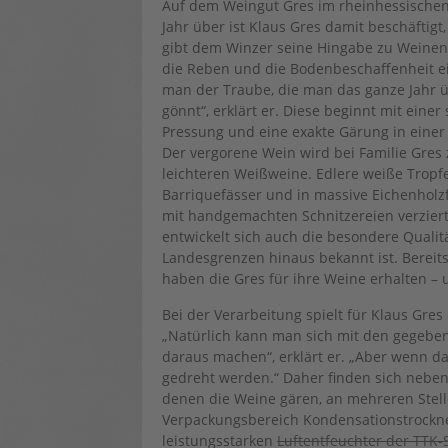
Auf dem Weingut Gres im rheinhessischen
Jahr über ist Klaus Gres damit beschäftig
gibt dem Winzer seine Hingabe zu Weinen 
die Reben und die Bodenbeschaffenheit eine
man der Traube, die man das ganze Jahr ü
gönnt“, erklärt er. Diese beginnt mit ein
Pressung und eine exakte Gärung in einer
Der vergorene Wein wird bei Familie Gres z
leichteren Weißweine. Edlere weiße Tropfe
Barriquefässer und in massive Eichenholzf
mit handgemachten Schnitzereien verziert
entwickelt sich auch die besondere Qualit
Landesgrenzen hinaus bekannt ist. Bereit
haben die Gres für ihre Weine erhalten –
Bei der Verarbeitung spielt für Klaus Gres
„Natürlich kann man sich mit den gegebe
daraus machen“, erklärt er. „Aber wenn das
gedreht werden.“ Daher finden sich neben
denen die Weine gären, an mehreren Stell
Verpackungsbereich Kondensationstrockner
leistungsstarken
Luftentfeuchter der TTK-