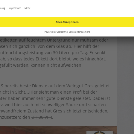
ch komplexe Noten besticht.
ttierung und Lagerung
rdient. Damit bei der Etikettierung der Flaschen und
einwandfrei abläuft, überlässt Klaus Gres auch hier
Flaschen können fatale Folgen für die Etikettierung
beetiketten auf feuchtem Untergrund nur mühsam oder
ösen sich gänzlich von dem Glas ab. Hier hilft der
ntfeuchtungsleistung von 30 Litern pro Tag. Er senkt
b, so dass jedes Etikett dort bleibt, wo es hingehört.
 gefüllt werden, können nicht aufweichen.
S bereits beste Dienste auf dem Weingut Gres geleitet
cht in Sicht. „Hier sieht man einen Profi bei der
chter haben immer sehr gute Dienste geleistet. Dabei ist
iv, weil hier auch mit schwefliger Säure und scharfen
einwandfreiem Zustand hat Gres sich jetzt entschieden,
inzusetzen: den
DH 30 VPR
.