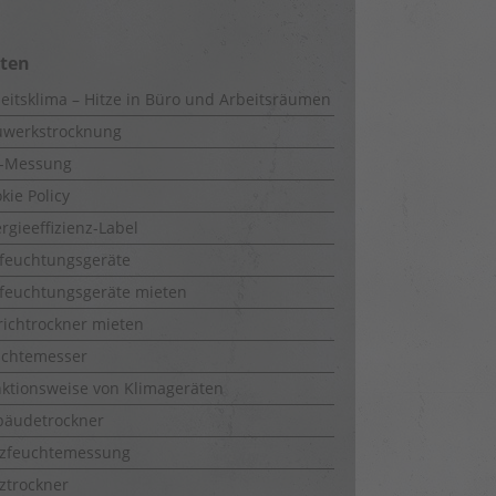
iten
eitsklima – Hitze in Büro und Arbeitsräumen
uwerkstrocknung
-Messung
kie Policy
rgieeffizienz-Label
feuchtungsgeräte
feuchtungsgeräte mieten
richtrockner mieten
uchtemesser
ktionsweise von Klimageräten
bäudetrockner
lzfeuchtemessung
ztrockner