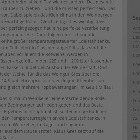
 Appenheim ist kein Tag wie der andere. Das gesamte
t, Trauben zu ziehen – und die müssen perfekt sein. Das
vor. Dabei spielen das Kleinklima in den Weinbergen,
Se
 wichtige Rolle. „Gleichzeitig ist es wichtig, dass
ber perfekt gezogen hat, eine perfekte Verarbeitung
Arb
er sorgsamen Lese. Dann folgen eine schonende
Ba
 Reihe großer temperaturgesteuerter Edelstahltanks.
CM
um Teil sofort in Flaschen abgefüllt – das sind die
n aber, vor allem die Rotweine, werden in
Coo
ässer abgefüllt. In den 225 und 1200 Liter fassenden,
Ene
en Fässern findet der Ausbau der Weine statt. Dort
Ent
ät der Weine, für die das Weingut Gres über die
s 14 Staatsehrenpreise in der Region Rheinhessen
Ent
 und gleich mehrere Topbewertungen im Gault Millau!
Est
 das Klima im Weinkeller eine entscheidende Rolle.
Fe
nen Bedingungen zufrieden geben und das Beste
Fun
 Ergebnis nicht optimal ist, sollten einige Rädchen
 den Temperaturreglern an den Edelstahltanks, in
Ge
en im Weinkeller, im Lager und sogar im
Ho
 aus dem Hause Trotec. Klaus Gres setzt auf die
Hol
S-Serie
.