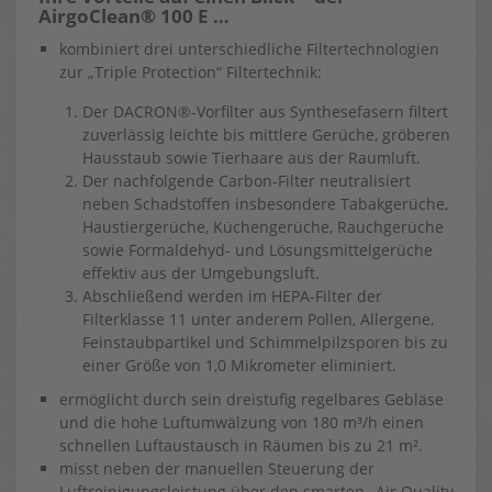
AirgoClean® 100 E …
kombiniert drei unterschiedliche Filtertechnologien
zur „Triple Protection“ Filtertechnik:
Der DACRON®-Vorfilter aus Synthesefasern filtert
zuverlässig leichte bis mittlere Gerüche, gröberen
Hausstaub sowie Tierhaare aus der Raumluft.
Der nachfolgende Carbon-Filter neutralisiert
neben Schadstoffen insbesondere Tabakgerüche,
Haustiergerüche, Küchengerüche, Rauchgerüche
sowie Formaldehyd- und Lösungsmittelgerüche
effektiv aus der Umgebungsluft.
Abschließend werden im HEPA-Filter der
Filterklasse 11 unter anderem Pollen, Allergene,
Feinstaubpartikel und Schimmelpilzsporen bis zu
einer Größe von 1,0 Mikrometer eliminiert.
ermöglicht durch sein dreistufig regelbares Gebläse
und die hohe Luftumwälzung von 180 m³/h einen
schnellen Luftaustausch in Räumen bis zu 21 m².
misst neben der manuellen Steuerung der
Luftreinigungsleistung über den smarten „Air Quality