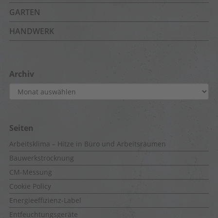
GARTEN
HANDWERK
Archiv
Archiv
Seiten
Arbeitsklima – Hitze in Büro und Arbeitsräumen
Bauwerkstrocknung
CM-Messung
Cookie Policy
Energieeffizienz-Label
Entfeuchtungsgeräte