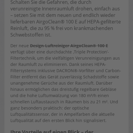
Schalten Sie die Gefahren, die durch
verunreinigte Innenraumluft drohen, einfach aus
– setzen Sie mit dem neuen und endlich wieder
lieferbaren AirgoClean® 100 E auf HEPA-gefilterte
Reinluft, die zu 95 % frei von krankmachenden
Schwebstoffen ist.
Der neue
Design-Luftreiniger AirgoClean® 100 E
verfügt über eine durchdachte ‚Triple Protection‘-
Filtertechnik, um die vielfältigen Verunreinigungen aus
der Raumluft zu eliminieren. Dank seines HEPA-
Filtersystems inklusive DACRON®-Vorfilter und Carbon-
Filter entfernt das Gerät zuverlässig Schadstoffe sowie
unangenehme Gerüche aus der Raumluft. Darüber
hinaus ermöglichen das dreistufig regelbare Gebläse
und die hohe Luftumwälzung von 180 m³/h einen
schnellen Luftaustausch in Räumen bis zu 21 m². Und
ganz besonders praktisch: der optische
Luftqualitätssensor, der in Ampelfarben die aktuelle
Luftqualität auf den ersten Blick hin signalisiert.
Ihre Vorteile auf einen Blick – der