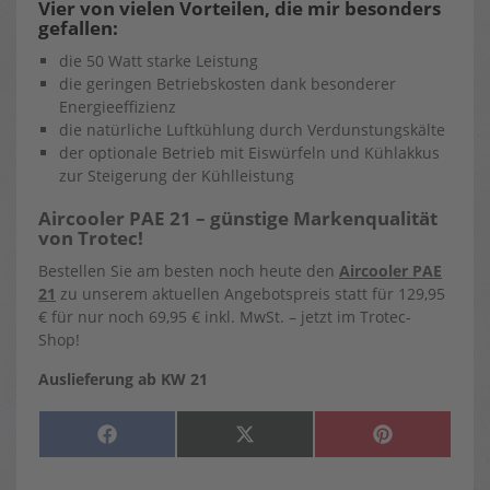
Vier von vielen Vorteilen, die mir besonders
gefallen:
die 50 Watt starke Leistung
die geringen Betriebskosten dank besonderer
Energieeffizienz
die natürliche Luftkühlung durch Verdunstungskälte
der optionale Betrieb mit Eiswürfeln und Kühlakkus
zur Steigerung der Kühlleistung
Aircooler PAE 21 – günstige Markenqualität
von Trotec!
Bestellen Sie am besten noch heute den
Aircooler PAE
21
zu unserem aktuellen Angebotspreis statt für 129,95
€ für nur noch 69,95 € inkl. MwSt. – jetzt im Trotec-
Shop!
Auslieferung ab KW 21
SHARE
SHARE
SHARE
F
X
P
ON
ON
ON
A
(
I
C
T
N
E
W
T