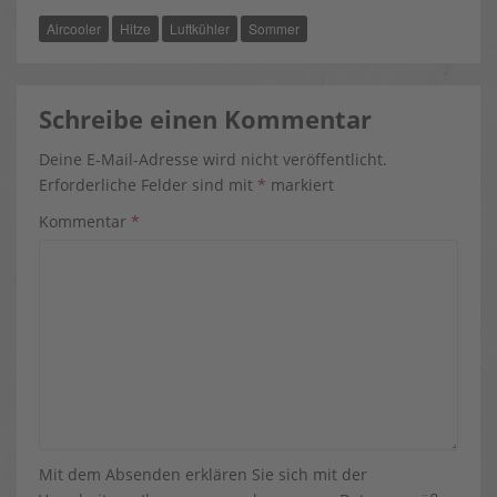
B
I
E
O
T
R
Aircooler
Hitze
Luftkühler
Sommer
O
T
E
K
E
S
R
T
)
Schreibe einen Kommentar
Deine E-Mail-Adresse wird nicht veröffentlicht.
Erforderliche Felder sind mit
*
markiert
Kommentar
*
Mit dem Absenden erklären Sie sich mit der