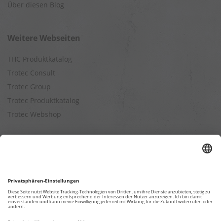
Über diesen Blog
Weitere Webseiten
THC Produktkatalog
Trotec Consult
Trotec Group
Trotec Produktkatalog
Trotec Webshop
Berechnungen
Befeuchtungsleistung berechnen
Entfeuchtungsleistung berechnen
Kapazitätsberechnung für Luftreiniger
Klimatisierungsleistung berechnen