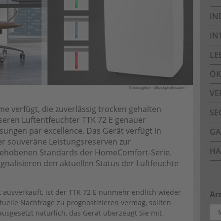
IN
IN
LE
ÖK
VE
 verfügt, die zuverlässig trocken gehalten
SE
seren Luftentfeuchter TTK 72 E genauer
ungen par excellence. Das Gerät verfügt in
GA
er souveräne Leistungsreserven zur
HA
 gehobenen Standards der HomeComfort-Serie.
ignalisieren den aktuellen Status der Luftfeuchte
 ausverkauft, ist der TTK 72 E nunmehr endlich wieder
Ar
tuelle Nachfrage zu prognostizieren vermag, sollten
Arc
rausgesetzt natürlich, das Gerät überzeugt Sie mit