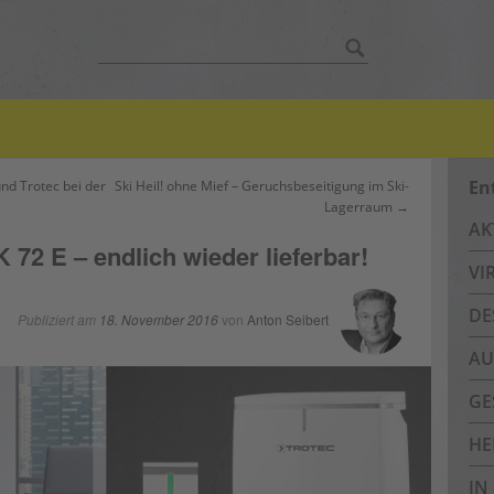
Suche
nach:
En
nd Trotec bei der
Ski Heil! ohne Mief – Geruchsbeseitigung im Ski-
Lagerraum →
AK
 72 E – endlich wieder lieferbar!
VI
DE
Publiziert am
18. November 2016
von
Anton Seibert
AU
GE
HE
IN