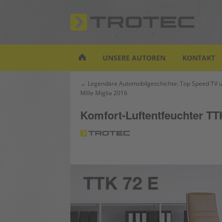
S
k
i
p
t
UNSERE AUTOREN
KONTAKT
o
m
Beitrags-
← Legendäre Automobilgeschichte: Top Speed TV u
a
Mille Miglia 2016
Navigation
i
n
Komfort-Luftentfeuchter TTK
c
o
n
t
e
n
t