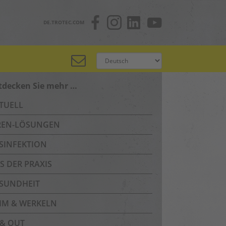
DE.TROTEC.COM
tdecken Sie mehr …
TUELL
REN-LÖSUNGEN
SINFEKTION
S DER PRAXIS
SUNDHEIT
IM & WERKELN
 & OUT