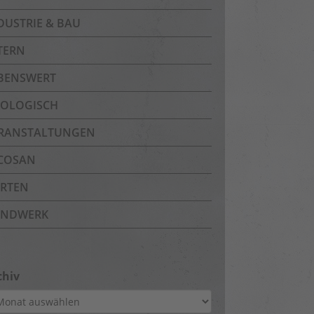
DUSTRIE & BAU
TERN
BENSWERT
OLOGISCH
RANSTALTUNGEN
COSAN
RTEN
NDWERK
chiv
hiv