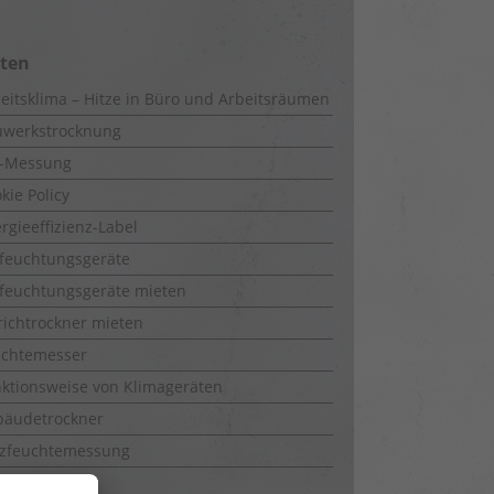
iten
eitsklima – Hitze in Büro und Arbeitsräumen
uwerkstrocknung
-Messung
kie Policy
rgieeffizienz-Label
feuchtungsgeräte
feuchtungsgeräte mieten
richtrockner mieten
uchtemesser
ktionsweise von Klimageräten
bäudetrockner
lzfeuchtemessung
ztrockner