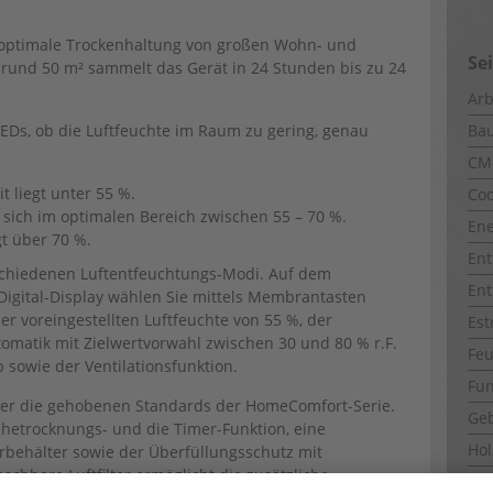
ie optimale Trockenhaltung von großen Wohn- und
Se
rund 50 m² sammelt das Gerät in 24 Stunden bis zu 24
Arb
r LEDs, ob die Luftfeuchte im Raum zu gering, genau
Ba
CM
t liegt unter 55 %.
Coo
 sich im optimalen Bereich zwischen 55 – 70 %.
Ene
gt über 70 %.
Ent
rschiedenen Luftentfeuchtungs-Modi. Auf dem
Ent
 Digital-Display wählen Sie mittels Membrantasten
r voreingestellten Luftfeuchte von 55 %, der
Est
omatik mit Zielwertvorwahl zwischen 30 und 80 % r.F.
Fe
 sowie der Ventilationsfunktion.
Fun
über die gehobenen Standards der HomeComfort-Serie.
Ge
hetrocknungs- und die Timer-Funktion, eine
Ho
rbehälter sowie der Überfüllungsschutz mit
schbare Luftfilter ermöglicht die zusätzliche
Hol