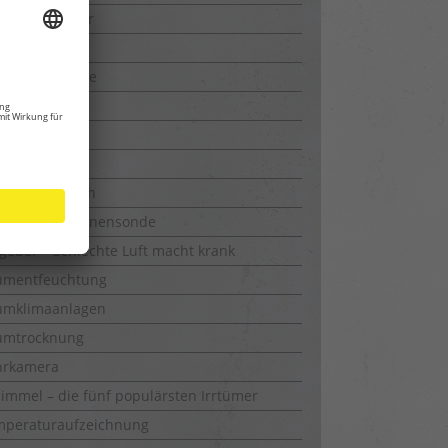
ustrietrockner
rarot Kamera
ma Messgeräte
tbefeuchter
tentfeuchter
ttrocknung
tungsschlauch
ssung Neutronensonde
geber – Schlechte Luft macht krank
umentfeuchtung
umklimaanlagen
umtrocknung
hrkamera
immel – die fünf populärsten Irrtümer
mperaturaufzeichnung