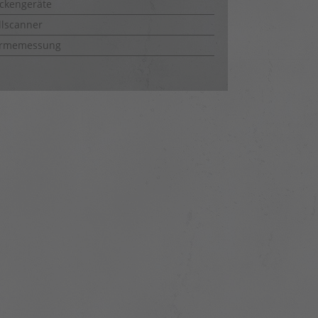
ckengeräte
lscanner
rmemessung