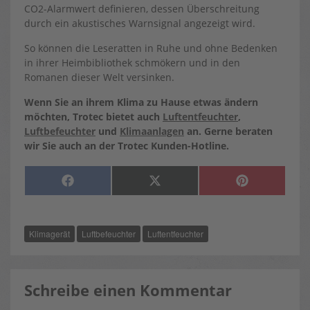
CO2-Alarmwert definieren, dessen Überschreitung
durch ein akustisches Warnsignal angezeigt wird.
So können die Leseratten in Ruhe und ohne Bedenken
in ihrer Heimbibliothek schmökern und in den
Romanen dieser Welt versinken.
Wenn Sie an ihrem Klima zu Hause etwas ändern
möchten, Trotec bietet auch
Luftentfeuchter
,
Luftbefeuchter
und
Klimaanlagen
an. Gerne beraten
wir Sie auch an der Trotec Kunden-Hotline.
SHARE
SHARE
SHARE
F
X
P
ON
ON
ON
A
(
I
C
T
N
E
W
T
B
I
E
O
T
R
Klimagerät
Luftbefeuchter
Luftentfeuchter
O
T
E
K
E
S
R
T
)
Schreibe einen Kommentar