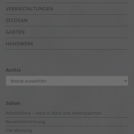
VERANSTALTUNGEN
SECOSAN
GARTEN
HANDWERK
Archiv
Archiv
Seiten
Arbeitsklima – Hitze in Büro und Arbeitsräumen
Bauwerkstrocknung
CM-Messung