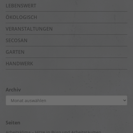
LEBENSWERT
ÖKOLOGISCH
VERANSTALTUNGEN
SECOSAN
GARTEN
HANDWERK
Archiv
Archiv
Seiten
Arbeitsklima – Hitze in Büro und Arbeitsräumen