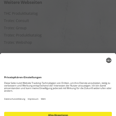
Weitere Webseiten
THC Produktkatalog
Trotec Consult
Trotec Group
Trotec Produktkatalog
Trotec Webshop
Berechnungen
Befeuchtungsleistung berechnen
Entfeuchtungsleistung berechnen
Kapazitätsberechnung für Luftreiniger
Klimatisierungsleistung berechnen
Ventilationsleistung berechnen
Wärmebedarfsberechnung