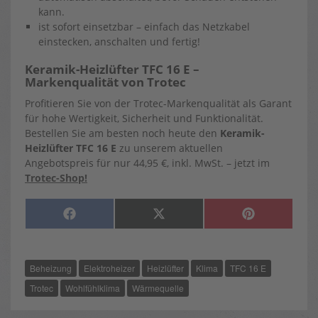
kann.
ist sofort einsetzbar – einfach das Netzkabel
einstecken, anschalten und fertig!
Keramik-Heizlüfter TFC 16 E –
Markenqualität von Trotec
Profitieren Sie von der Trotec-Markenqualität als Garant
für hohe Wertigkeit, Sicherheit und Funktionalität.
Bestellen Sie am besten noch heute den
Keramik-
Heizlüfter TFC 16 E
zu unserem aktuellen
Angebotspreis für nur 44,95 €, inkl. MwSt. – jetzt im
Trotec-Shop!
SHARE
SHARE
SHARE
F
X
P
ON
ON
ON
A
(
I
C
T
N
E
W
T
B
I
E
O
T
R
Beheizung
Elektroheizer
Heizlüfter
Klima
TFC 16 E
O
T
E
K
E
S
R
T
Trotec
Wohlfühlklima
Wärmequelle
)