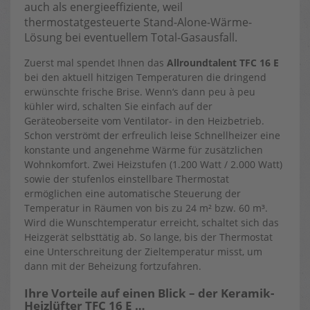
auch als energieeffiziente, weil
thermostatgesteuerte Stand-Alone-Wärme-
Lösung bei eventuellem Total-Gasausfall.
Zuerst mal spendet Ihnen das
Allroundtalent TFC 16 E
bei den aktuell hitzigen Temperaturen die dringend
erwünschte frische Brise. Wenn‘s dann peu à peu
kühler wird, schalten Sie einfach auf der
Geräteoberseite vom Ventilator- in den Heizbetrieb.
Schon verströmt der erfreulich leise Schnellheizer eine
konstante und angenehme Wärme für zusätzlichen
Wohnkomfort. Zwei Heizstufen (1.200 Watt / 2.000 Watt)
sowie der stufenlos einstellbare Thermostat
ermöglichen eine automatische Steuerung der
Temperatur in Räumen von bis zu 24 m² bzw. 60 m³.
Wird die Wunschtemperatur erreicht, schaltet sich das
Heizgerät selbsttätig ab. So lange, bis der Thermostat
eine Unterschreitung der Zieltemperatur misst, um
dann mit der Beheizung fortzufahren.
Ihre Vorteile auf einen Blick – der Keramik-
Heizlüfter TFC 16 E …