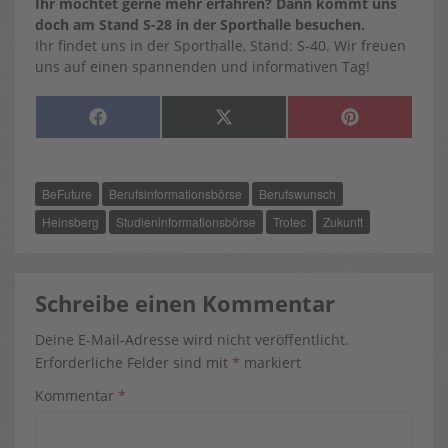
Ihr möchtet gerne mehr erfahren? Dann kommt uns
doch am Stand S-28 in der Sporthalle besuchen.
Ihr findet uns in der Sporthalle, Stand: S-40. Wir freuen
uns auf einen spannenden und informativen Tag!
SHARE
SHARE
SHARE
F
X
P
ON
ON
ON
A
(
I
C
T
N
E
W
T
B
I
E
O
T
R
BeFuture
Berufsinformationsbörse
Berufswunsch
O
T
E
K
E
S
R
T
Heinsberg
Studieninformationsbörse
Trotec
Zukunft
)
Schreibe einen Kommentar
Deine E-Mail-Adresse wird nicht veröffentlicht.
Erforderliche Felder sind mit
*
markiert
Kommentar
*