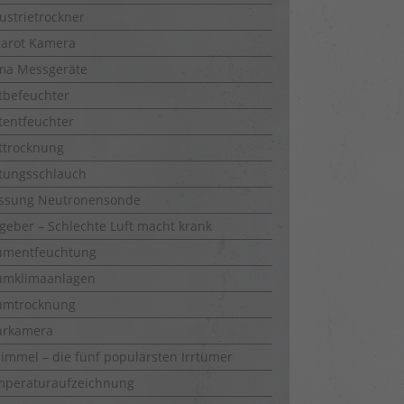
ustrietrockner
rarot Kamera
ma Messgeräte
tbefeuchter
tentfeuchter
ttrocknung
tungsschlauch
ssung Neutronensonde
geber – Schlechte Luft macht krank
umentfeuchtung
umklimaanlagen
umtrocknung
hrkamera
immel – die fünf populärsten Irrtümer
mperaturaufzeichnung