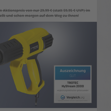
m Aktionspreis von nur 29,99 € (statt 59,95 € UVP) im
stellt und schon morgen auf dem Weg zu Ihnen!