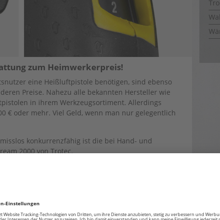
Tro
Wal
Wä
sstattung zum Heimwerkerpreis!
snutzer eine Heißluftpistole benötigen, sind ebenso
d deren Preise. Nahezu alle bekannten Hersteller wie
tpistolen in ihrem Werkzeugsortiment. Allerdings
00 € oder mehr. Viel Geld, wenn man nur gelegentlich
misslos konkurrenzfähig ist die bei Hand- und
tream 2000 von Trotec.
ich die HyStream 2000 trotz ihres günstigen Preises
verstecken. Mit über 60 vorwählbaren Temperaturstufen
stromregelung, einem Digitaldisplay und vier leicht zu
Trotec-Thermowerkzeug deutlich teurere Geräte