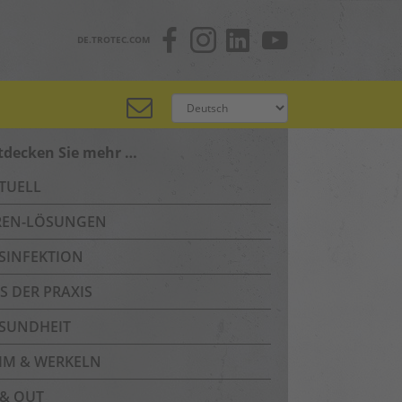
DE.TROTEC.COM
tdecken Sie mehr …
TUELL
REN-LÖSUNGEN
SINFEKTION
S DER PRAXIS
SUNDHEIT
IM & WERKELN
 & OUT