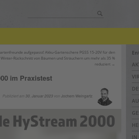
Suche
nach:
En
artenfreunde aufgepasst! Akku-Gartenschere PGSS 15-20V für den
Winter-Rückschnitt von Bäumen und Sträuchern um mehr als 35 %
AK
reduziert →
00 im Praxistest
VI
DE
Publiziert am
30. Januar 2023
von
Jochem Weingartz
AU
GE
HE
IN