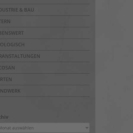
DUSTRIE & BAU
TERN
BENSWERT
OLOGISCH
RANSTALTUNGEN
COSAN
RTEN
NDWERK
chiv
hiv