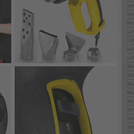
Ind
Inf
Kli
Luf
Luf
Luf
Lüf
Me
Rat
Ra
Ra
Ra
Ro
Sch
Te