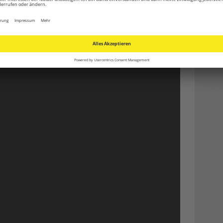
 Trotec im Praxistest
 HyStream 2000. Warum die Heißluftpistole so beliebt