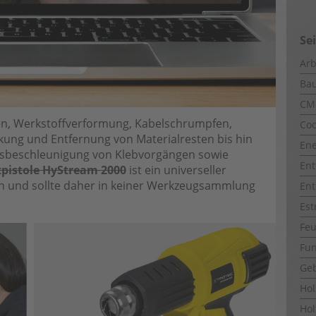
Se
Arb
Ba
CM
en, Werkstoffverformung, Kabelschrumpfen,
Coo
ckung und Entfernung von Materialresten bis hin
Ene
sbeschleunigung von Klebvorgängen sowie
Ent
tpistole HyStream 2000
ist ein universeller
ten und sollte daher in keiner Werkzeugsammlung
Ent
Est
Fe
Fun
Ge
Ho
Hol