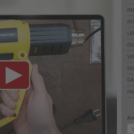
IN
IN
LE
ÖK
VE
SE
GA
HA
Ar
Arc