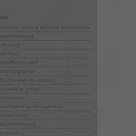
iten
eitsklima – Hitze in Büro und Arbeitsräumen
uwerkstrocknung
-Messung
kie Policy
rgieeffizienz-Label
feuchtungsgeräte
feuchtungsgeräte mieten
richtrockner mieten
uchtemesser
ktionsweise von Klimageräten
bäudetrockner
lzfeuchtemessung
ztrockner