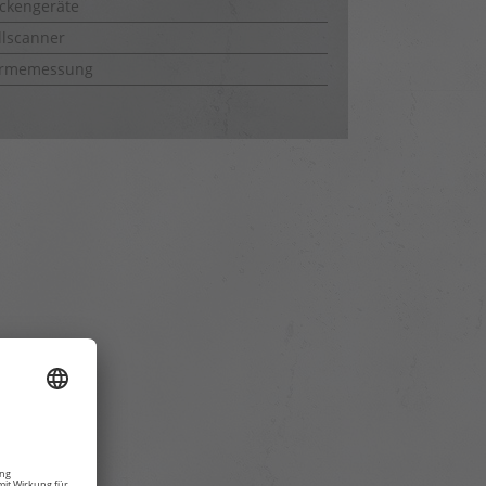
ckengeräte
lscanner
rmemessung