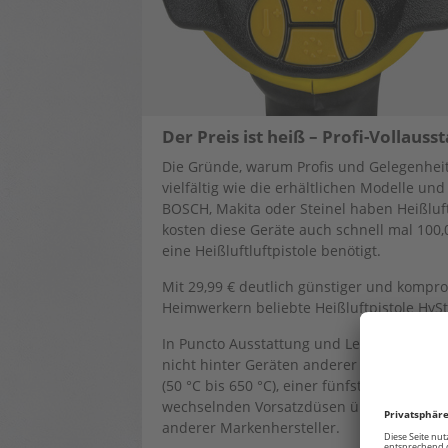
Der Preis ist heiß – Profi-Vollau
Die Gründe, warum Profis und Gelegenheit
vielfältig wie die erhältlichen Modelle un
BOSCH, Makita oder Steinel haben Heißluf
kosten diese Geräte auch schnell mal 100,
eine Heißluftluftpistole benötigt.
Mit 29,99 € deutlich günstiger und kompro
Heimwerkern beliebte Heißluftpistole HyS
In Puncto Ausstattung und Leistung muss s
nicht hinter Geräten anderer Hersteller 
(50 °C bis 650 °C), einer fünfstufigen Luft
wechselnden Vorsatzdüsen übertrifft das 
anderer Markenhersteller.