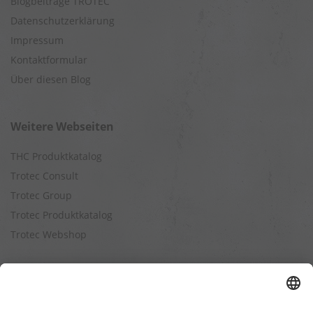
Blogbeiträge TROTEC
Datenschutzerklärung
Impressum
Kontaktformular
Über diesen Blog
Weitere Webseiten
THC Produktkatalog
Trotec Consult
Trotec Group
Trotec Produktkatalog
Trotec Webshop
Berechnungen
Befeuchtungsleistung berechnen