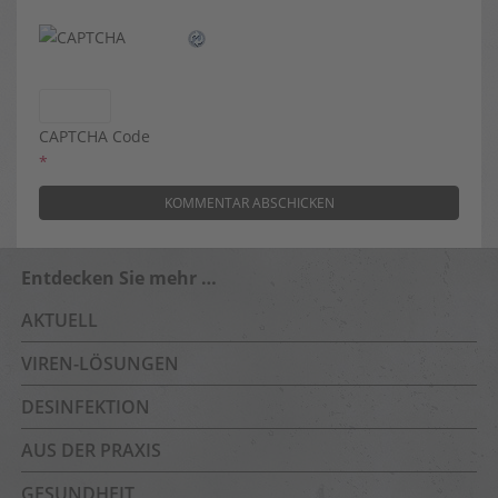
CAPTCHA Code
*
Entdecken Sie mehr …
AKTUELL
VIREN-LÖSUNGEN
DESINFEKTION
AUS DER PRAXIS
GESUNDHEIT