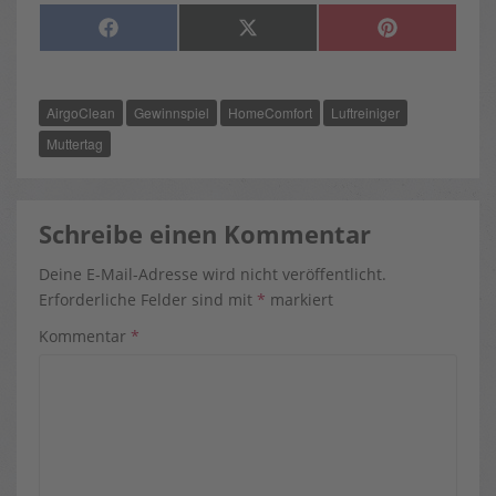
SHARE
SHARE
SHARE
F
X
P
ON
ON
ON
A
(
I
C
T
N
E
W
T
B
I
E
O
T
R
AirgoClean
Gewinnspiel
HomeComfort
Luftreiniger
O
T
E
K
E
S
R
T
Muttertag
)
Schreibe einen Kommentar
Deine E-Mail-Adresse wird nicht veröffentlicht.
Erforderliche Felder sind mit
*
markiert
Kommentar
*