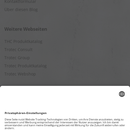
Kontaktformular
Über diesen Blog
Weitere Webseiten
THC Produktkatalog
Trotec Consult
Trotec Group
Trotec Produktkatalog
Trotec Webshop
Berechnungen
Befeuchtungsleistung berechnen
Entfeuchtungsleistung berechnen
Kapazitätsberechnung für Luftreiniger