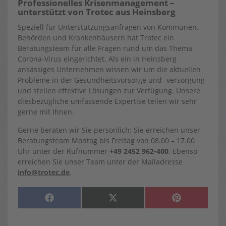
Professionelles Krisenmanagement –
unterstützt von Trotec aus Heinsberg
Speziell für Unterstützungsanfragen von Kommunen,
Behörden und Krankenhäusern hat Trotec ein
Beratungsteam für alle Fragen rund um das Thema
Corona-Virus eingerichtet. Als ein in Heinsberg
ansässiges Unternehmen wissen wir um die aktuellen
Probleme in der Gesundheitsvorsorge und -versorgung
und stellen effektive Lösungen zur Verfügung. Unsere
diesbezügliche umfassende Expertise teilen wir sehr
gerne mit Ihnen.
Gerne beraten wir Sie persönlich: Sie erreichen unser
Beratungsteam Montag bis Freitag von 08.00 – 17.00
Uhr unter der Rufnummer
+49 2452 962-400
. Ebenso
erreichen Sie unser Team unter der Mailadresse
info@trotec.de
.
SHARE
SHARE
SHARE
F
X
P
ON
ON
ON
A
(
I
C
T
N
E
W
T
B
I
E