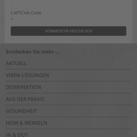
CAPTCHA Code
*
Entdecken Sie mehr …
AKTUELL
VIREN-LÖSUNGEN
DESINFEKTION
AUS DER PRAXIS
GESUNDHEIT
HEIM & WERKELN
IN & OUT