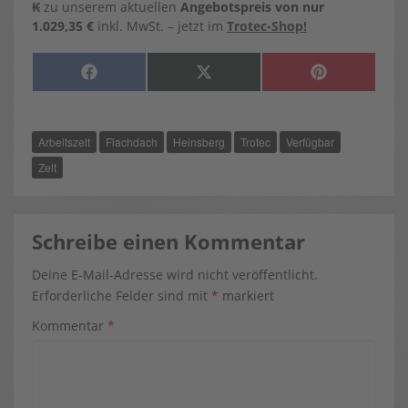
K
zu unserem aktuellen
Angebotspreis von nur
1.029,35 €
inkl. MwSt. – jetzt im
Trotec-Shop!
SHARE
SHARE
SHARE
F
X
P
ON
ON
ON
A
(
I
C
T
N
E
W
T
B
I
E
O
T
R
Arbeitszelt
Flachdach
Heinsberg
Trotec
Verfügbar
O
T
E
K
E
S
R
T
Zelt
)
Schreibe einen Kommentar
Deine E-Mail-Adresse wird nicht veröffentlicht.
Erforderliche Felder sind mit
*
markiert
Kommentar
*