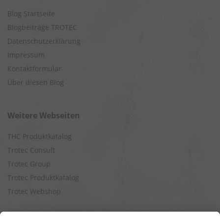
Blog Startseite
Blogbeiträge TROTEC
Datenschutzerklärung
Impressum
Kontaktformular
Über diesen Blog
Weitere Webseiten
THC Produktkatalog
Trotec Consult
Trotec Group
Trotec Produktkatalog
Trotec Webshop