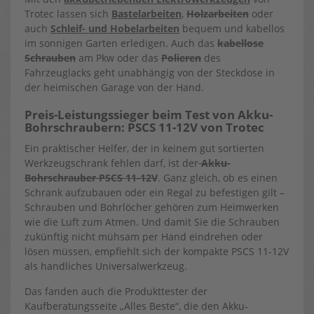
Trotec lassen sich
Bastelarbeiten
,
Holzarbeiten
oder
auch
Schleif- und Hobelarbeiten
bequem und kabellos
im sonnigen Garten erledigen. Auch das
kabellose
Schrauben
am Pkw oder das
Polieren
des
Fahrzeuglacks geht unabhängig von der Steckdose in
der heimischen Garage von der Hand.
Preis-Leistungssieger beim Test von Akku-
Bohrschraubern: PSCS 11-12V von Trotec
Ein praktischer Helfer, der in keinem gut sortierten
Werkzeugschrank fehlen darf, ist der
Akku-
Bohrschrauber PSCS 11-12V
. Ganz gleich, ob es einen
Schrank aufzubauen oder ein Regal zu befestigen gilt –
Schrauben und Bohrlöcher gehören zum Heimwerken
wie die Luft zum Atmen. Und damit Sie die Schrauben
zukünftig nicht mühsam per Hand eindrehen oder
lösen müssen, empfiehlt sich der kompakte PSCS 11-12V
als handliches Universalwerkzeug.
Das fanden auch die Produkttester der
Kaufberatungsseite „Alles Beste“, die den Akku-