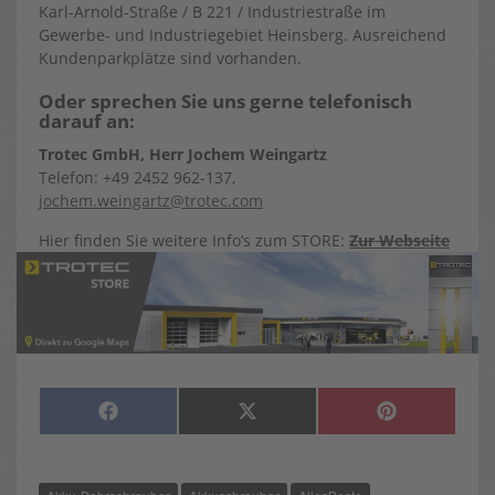
Karl-Arnold-Straße / B 221 / Industriestraße im
Gewerbe- und Industriegebiet Heinsberg. Ausreichend
Kundenparkplätze sind vorhanden.
Oder sprechen Sie uns gerne telefonisch
darauf an:
Trotec GmbH, Herr Jochem Weingartz
Telefon: +49 2452 962-137,
jochem.weingartz@trotec.com
Hier finden Sie weitere Info’s zum STORE:
Zur Webseite
SHARE
SHARE
SHARE
F
X
P
ON
ON
ON
A
(
I
C
T
N
E
W
T
B
I
E
O
T
R