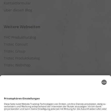
Kontaktformular
Über diesen Blog
Weitere Webseiten
THC Produktkatalog
Trotec Consult
Trotec Group
Trotec Produktkatalog
Trotec Webshop
Berechnungen
Befeuchtungsleistung berechnen
Entfeuchtungsleistung berechnen
Kapazitätsberechnung für Luftreiniger