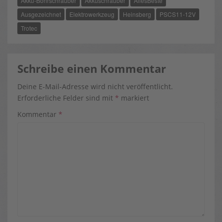
Akku-Bohrschrauber
Akkuschrauber
AllesBeste
O
T
E
K
E
S
R
T
Ausgezeichnet
Elektrowerkzeug
Heinsberg
PSCS11-12V
)
Trotec
Schreibe einen Kommentar
Deine E-Mail-Adresse wird nicht veröffentlicht.
Erforderliche Felder sind mit
*
markiert
Kommentar
*