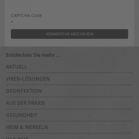
CAPTCHA Code
*
Entdecken Sie mehr …
AKTUELL
VIREN-LÖSUNGEN
DESINFEKTION
AUS DER PRAXIS
GESUNDHEIT
HEIM & WERKELN