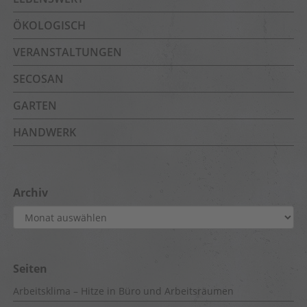
ÖKOLOGISCH
VERANSTALTUNGEN
SECOSAN
GARTEN
HANDWERK
Archiv
Archiv
Seiten
Arbeitsklima – Hitze in Büro und Arbeitsräumen