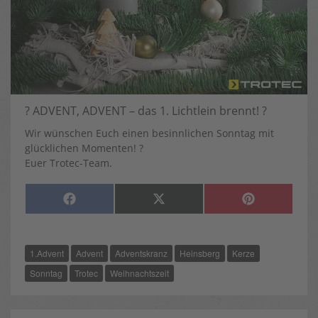
? ADVENT, ADVENT – das 1. Lichtlein brennt! ?
Wir wünschen Euch einen besinnlichen Sonntag mit
glücklichen Momenten! ?
Euer Trotec-Team.
SHARE
SHARE
SHARE
F
X
P
ON
ON
ON
A
(
I
C
T
N
E
W
T
B
I
E
O
T
R
1.Advent
Advent
Adventskranz
Heinsberg
Kerze
O
T
E
K
E
S
R
T
Sonntag
Trotec
Weihnachtszeit
)