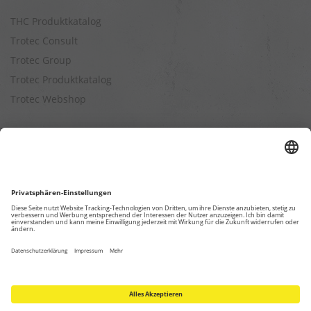
THC Produktkatalog
Trotec Consult
Trotec Group
Trotec Produktkatalog
Trotec Webshop
Berechnungen
Befeuchtungsleistung berechnen
Entfeuchtungsleistung berechnen
Kapazitätsberechnung für Luftreiniger
Klimatisierungsleistung berechnen
Ventilationsleistung berechnen
Wärmebedarfsberechnung