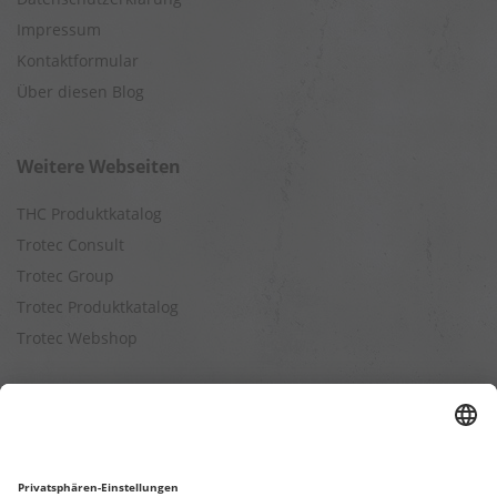
Impressum
Kontaktformular
Über diesen Blog
Weitere Webseiten
THC Produktkatalog
Trotec Consult
Trotec Group
Trotec Produktkatalog
Trotec Webshop
Berechnungen
Befeuchtungsleistung berechnen
Entfeuchtungsleistung berechnen