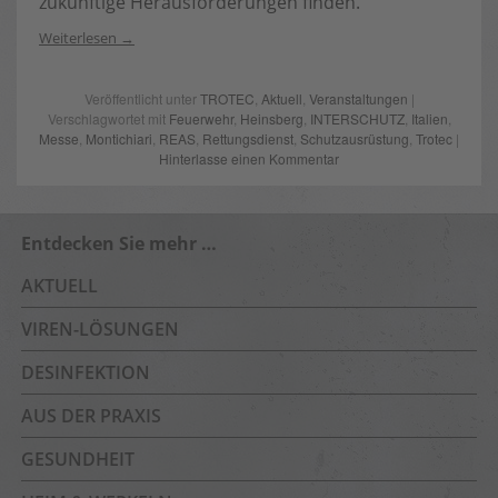
zukünftige Herausforderungen finden.
Weiterlesen
Veröffentlicht unter
TROTEC
,
Aktuell
,
Veranstaltungen
|
Verschlagwortet mit
Feuerwehr
,
Heinsberg
,
INTERSCHUTZ
,
Italien
,
Messe
,
Montichiari
,
REAS
,
Rettungsdienst
,
Schutzausrüstung
,
Trotec
|
Hinterlasse einen Kommentar
Entdecken Sie mehr …
AKTUELL
VIREN-LÖSUNGEN
DESINFEKTION
AUS DER PRAXIS
GESUNDHEIT