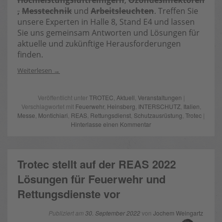
Hochleistungsluftreinigern
,
Ozondesinfektoren
,
Messtechnik
und
Arbeitsleuchten
. Treffen Sie
unsere Experten in Halle 8, Stand E4 und lassen
Sie uns gemeinsam Antworten und Lösungen für
aktuelle und zukünftige Herausforderungen
finden.
Weiterlesen
Veröffentlicht unter
TROTEC
,
Aktuell
,
Veranstaltungen
|
Verschlagwortet mit
Feuerwehr
,
Heinsberg
,
INTERSCHUTZ
,
Italien
,
Messe
,
Montichiari
,
REAS
,
Rettungsdienst
,
Schutzausrüstung
,
Trotec
|
Hinterlasse einen Kommentar
Trotec stellt auf der REAS 2022
Lösungen für Feuerwehr und
Rettungsdienste vor
Publiziert am
30. September 2022
von
Jochem Weingartz