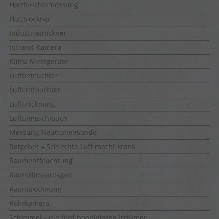
Holzfeuchtemessung
Holztrockner
Industrietrockner
Infrarot Kamera
Klima Messgeräte
Luftbefeuchter
Luftentfeuchter
Lufttrocknung
Lüftungsschlauch
Messung Neutronensonde
Ratgeber – Schlechte Luft macht krank
Raumentfeuchtung
Raumklimaanlagen
Raumtrocknung
Rohrkamera
Schimmel – die fünf populärsten Irrtümer