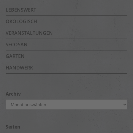
LEBENSWERT
ÖKOLOGISCH
VERANSTALTUNGEN
SECOSAN
GARTEN
HANDWERK
Archiv
Archiv
Seiten