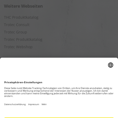
Weitere Webseiten
THC Produktkatalog
Trotec Consult
Trotec Group
Trotec Produktkatalog
Trotec Webshop
Berechnungen
Befeuchtungsleistung berechnen
Entfeuchtungsleistung berechnen
Kapazitätsberechnung für Luftreiniger
Klimatisierungsleistung berechnen
Ventilationsleistung berechnen
Wärmebedarfsberechnung