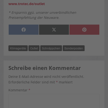
www.trotec.de/outlet
* Ersparnis ggü. unserer unverbindlichen
Preisempfehlung der Neuware.
SHARE
SHARE
SHARE
F
X
P
ON
ON
ON
A
(
I
C
T
N
E
W
T
B
I
E
O
T
R
Klimageräte
Outlet
Schnäppchen
Sonderposten
O
T
E
K
E
S
R
T
)
Schreibe einen Kommentar
Deine E-Mail-Adresse wird nicht veröffentlicht.
Erforderliche Felder sind mit
*
markiert
Kommentar
*