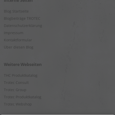
Interne Seiten
Blog Startseite
Blogbeiträge TROTEC
Datenschutzerklärung
Impressum
Kontaktformular
Über diesen Blog
Weitere Webseiten
THC Produktkatalog
Trotec Consult
Trotec Group
Trotec Produktkatalog
Trotec Webshop