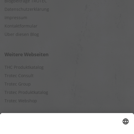
Blogbeiträge TROTEC
Datenschutzerklärung
Impressum
Kontaktformular
Über diesen Blog
Weitere Webseiten
THC Produktkatalog
Trotec Consult
Trotec Group
Trotec Produktkatalog
Trotec Webshop
Berechnungen
Befeuchtungsleistung berechnen