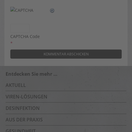
CAPTCHA Code
*
Entdecken Sie mehr …
AKTUELL
VIREN-LÖSUNGEN
DESINFEKTION
AUS DER PRAXIS
GESUNDHEIT