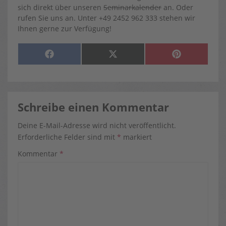
sich direkt über unseren
Seminarkalender
an. Oder
rufen Sie uns an. Unter +49 2452 962 333 stehen wir
Ihnen gerne zur Verfügung!
SHARE
SHARE
SHARE
F
X
P
ON
ON
ON
A
(
I
C
T
N
E
W
T
B
I
E
O
T
R
O
T
E
K
E
S
Schreibe einen Kommentar
R
T
)
Deine E-Mail-Adresse wird nicht veröffentlicht.
Erforderliche Felder sind mit
*
markiert
Kommentar
*