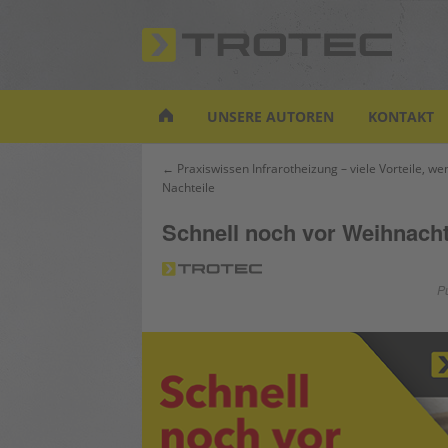
S
k
i
p
t
UNSERE AUTOREN
KONTAKT
o
m
Beitrags-
← Praxiswissen Infrarotheizung – viele Vorteile, we
a
Nachteile
Navigation
i
n
Schnell noch vor Weihnach
c
o
n
P
t
e
n
t