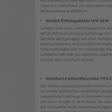
Ventilationsstufe, zwei Heizstufen, stufen
sowie ein Luftleitblech zur optimierten 
Deckenhalterung erhältlich.
•
Direkt-Ölheizgebläse IDX 30 D
Schwarz und stark – das Ölheizgebläse ID
kW (25.800 kcal) und einer Luftmenge von 7
Gehäuse wird getragen von einer leichtgä
Kabelaufnehmern und installiertem Kraftst
Voraussetzungen also für zuverlässige Dau
Landwirtschaft oder gut belüfteten Lagerbe
Kerosin oder Heizöl pro Stunde.
•
Komfort-Luftentfeuchter TTK 2
Der leichte und platzsparende Komfort-Lu
Stromnetz anschließen, einschalten, fertig!
unkompliziert und sorgt in kleineren Räu
von bis zu 10 Liter in 24 Stunden. Zur st
der Entfeuchter einen einstellbaren Hygros