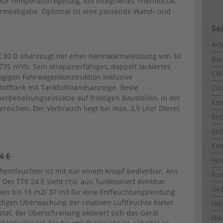
lose Temperaturregelung, ein integriertes Thermostat
Wärmeabgabe. Optional ist eine passende Wand- und
Se
Arb
X 30 D überzeugt mit einer Nennwärmeleistung von 30
Ba
35 m³/h. Sein strapazierfähiges, doppelt lackiertes
CM
ngigen Fahrwagenkonstruktion inklusive
offtank mit Tankfüllstandsanzeige. Beste
Coo
erbeheizungseinsätze auf frostigen Baustellen, in der
Ene
reichen. Der Verbrauch liegt bei max. 2,9 Liter Diesel,
Ent
Ent
Est
4 E
Fe
ftentfeuchter ist mit nur einem Knopf bedienbar. Ans
Fun
 Der TTK 24 E sieht chic aus, funktioniert denkbar
Ge
men bis 15 m2/ 37 m3 für eine Entfeuchtungsleistung
ändigen Überwachung der relativen Luftfeuchte bietet
Ho
tat. Bei Überschreitung aktiviert sich das Gerät
Hol