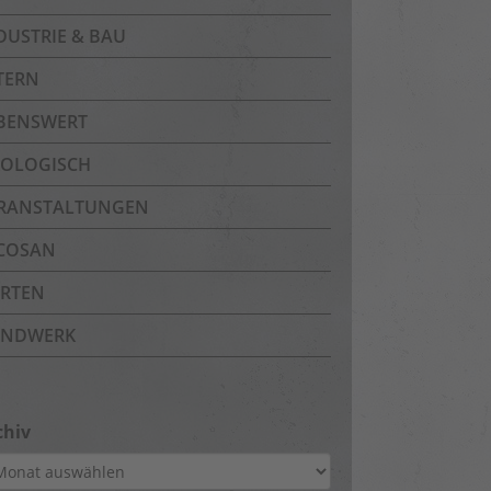
DUSTRIE & BAU
TERN
BENSWERT
OLOGISCH
RANSTALTUNGEN
COSAN
RTEN
NDWERK
chiv
hiv