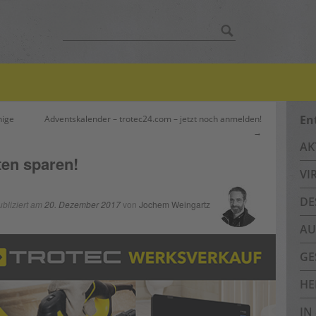
Suche
nach:
En
nige
Adventskalender – trotec24.com – jetzt noch anmelden!
→
AK
ten sparen!
VI
DE
ubliziert am
20. Dezember 2017
von
Jochem Weingartz
AU
GE
HE
IN