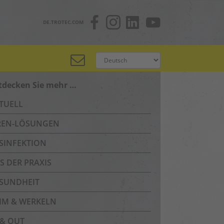
DE.TROTEC.COM
tdecken Sie mehr …
TUELL
REN-LÖSUNGEN
SINFEKTION
S DER PRAXIS
SUNDHEIT
IM & WERKELN
 & OUT