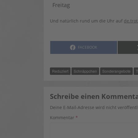
Freitag
Und natürlich rund um die Uhr auf
de.tro
SHARE
FACEBOOK
ON
Reduziert
Schnäppchen
Sonderangebote
T
Schreibe einen Komment
Deine E-Mail-Adresse wird nicht veröffentl
Kommentar
*