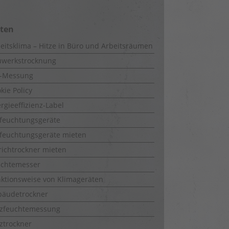
iten
eitsklima – Hitze in Büro und Arbeitsräumen
uwerkstrocknung
-Messung
kie Policy
rgieeffizienz-Label
feuchtungsgeräte
feuchtungsgeräte mieten
richtrockner mieten
uchtemesser
ktionsweise von Klimageräten
bäudetrockner
lzfeuchtemessung
ztrockner