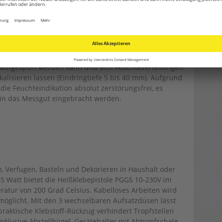
oder Hobbykeller.
dikator, mit dem schnell und einfach oberflächennahe
n aufgespürt werden kann und sich Feuchteverteilungen
alisieren lassen (Eindringtiefe 5 bis 40 mm). Aufgrund
die Feuchteindikation absolut zerstörungsfrei, es
 in das Messgut eingebracht werden.
n, Verfugen, Basteln und Dekorieren in Haushalt oder
25 Watt bietet die Heißklebepistole PGGS 10-230V im
ratur von 200 Grad Celsius. Kabelloses Arbeiten wird
öglicht. Mit den 3 wechselbaren Aufsatzdüsen lässt
praktische Klebstoff-Rückzug verhindert Tropfstellen
nklusive Abstellbügel, Gerätehalter mit Abtropfschale,