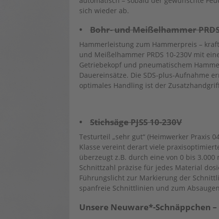
automatisch – sobald der gewünschte Feucht
sich wieder ab.
•
Bohr- und Meißelhammer PRDS
Hammerleistung zum Hammerpreis – kraft
und Meißelhammer PRDS 10‑230V mit einer
Getriebekopf und pneumatischem Hammerwe
Dauereinsätze. Die SDS-plus-Aufnahme er
optimales Handling ist der Zusatzhandgrif
•
Stichsäge PJSS 10-230V
Testurteil „sehr gut“ (Heimwerker Praxis 
Klasse vereint derart viele praxisoptimiert
überzeugt z.B. durch eine von 0 bis 3.000
Schnittzahl präzise für jedes Material dos
Führungslicht zur Markierung der Schnitt
spanfreie Schnittlinien und zum Absaugen 
Unsere Neuware*-Schnäppchen – 