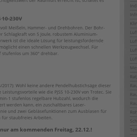
igkeitswert der Raumluft erreicht ist, schaltet es
Ind
Inf
 10-230V
Kli
voll Meißeln, Hammer- und Drehbohren. Der Bohr-
Luf
 Schlagkraft von 5 Joule, robustem Aluminium-
rk ist die ideale Lösung für leistungsfordernde
Luf
möglicht einen schnellen Werkzeugwechsel. Für
Luf
f stufenlos um 360° drehbar.
Lüf
Me
Rat
04/2017): Wohl keine andere Pendelhubstichsäge dieser
Ra
e Leistungsvorteile wie die PJSS 10-230V von Trotec. Sie
Ra
 min-1 stufenlos regelbare Hubzahl, wodurch die
Ra
iert werden kann, ein zuschaltbares Laser-
linie und zwei Gebläsefunktionen zum Ausblasen für
Ro
für staubfreies Arbeiten.
Sch
nur am kommenden Freitag, 22.12.!
Te