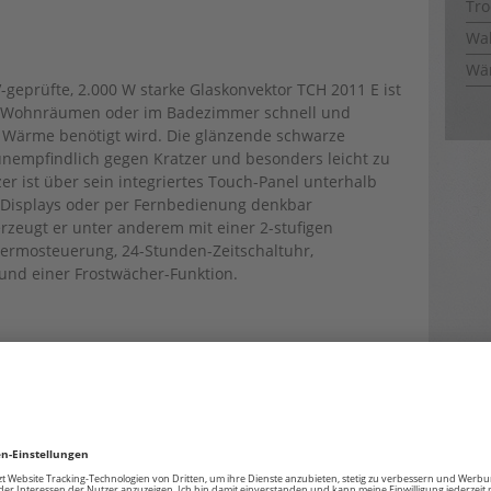
Tro
Wal
Wä
geprüfte, 2.000 W starke Glaskonvektor TCH 2011 E ist
in Wohnräumen oder im Badezimmer schnell und
Wärme benötigt wird. Die glänzende schwarze
 unempfindlich gegen Kratzer und besonders leicht zu
er ist über sein integriertes Touch-Panel unterhalb
Displays oder per Fernbedienung denkbar
rzeugt er unter anderem mit einer 2-stufigen
Thermosteuerung, 24-Stunden-Zeitschaltuhr,
und einer Frostwächer-Funktion.
rt erste Wahl, wo direkte Wärme benötigt wird. Einfach
stellbaren Neigungswinkel zwischen 20°-60° ist der 3-
t 1500 Watt Heizleistung flexibel einsetzbar.