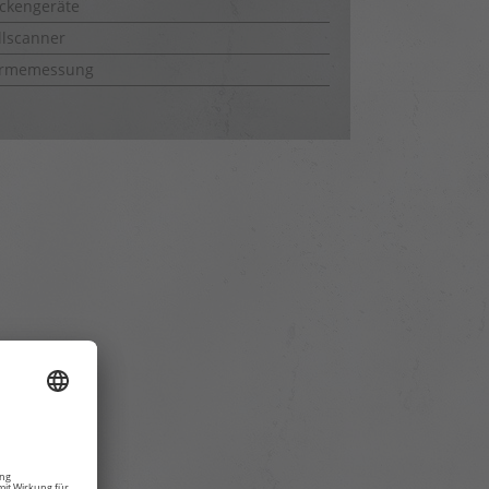
ckengeräte
lscanner
rmemessung