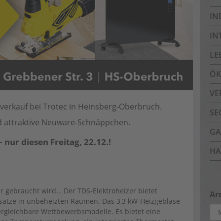
IN
IN
LE
ÖK
VE
verkauf bei Trotec in Heinsberg-Oberbruch.
SE
nd attraktive Neuware-Schnäppchen.
GA
ur diesen Freitag, 22.12.!
HA
 gebraucht wird… Der TDS-Elektroheizer bietet
Ar
insätze in unbeheizten Räumen. Das 3,3 kW-Heizgebläse
Arc
rgleichbare Wettbewerbsmodelle. Es bietet eine