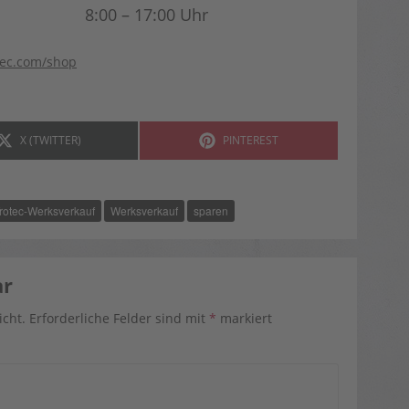
8:00 – 17:00 Uhr
tec.com/shop
SHARE
SHARE
X (TWITTER)
PINTEREST
ON
ON
rotec-Werksverkauf
Werksverkauf
sparen
ar
icht.
Erforderliche Felder sind mit
*
markiert