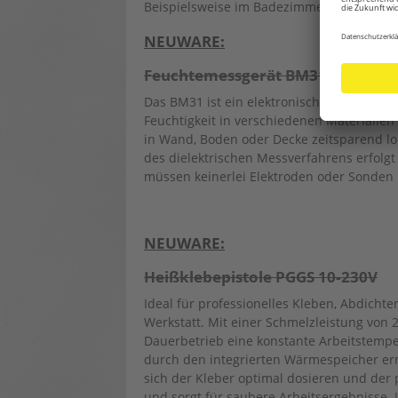
Beispielsweise im Badezimmer, Gäste-WC 
NEUWARE:
Feuchtemessgerät BM31
Das BM31 ist ein elektronischer Feuchtein
Feuchtigkeit in verschiedenen Materialie
in Wand, Boden oder Decke zeitsparend lok
des dielektrischen Messverfahrens erfolgt 
müssen keinerlei Elektroden oder Sonden
NEUWARE:
Heißklebepistole PGGS 10‑230V
Ideal für professionelles Kleben, Abdichte
Werkstatt. Mit einer Schmelzleistung von 
Dauerbetrieb eine konstante Arbeitstempe
durch den integrierten Wärmespeicher erm
sich der Kleber optimal dosieren und der 
und sorgt für saubere Arbeitsergebnisse. I