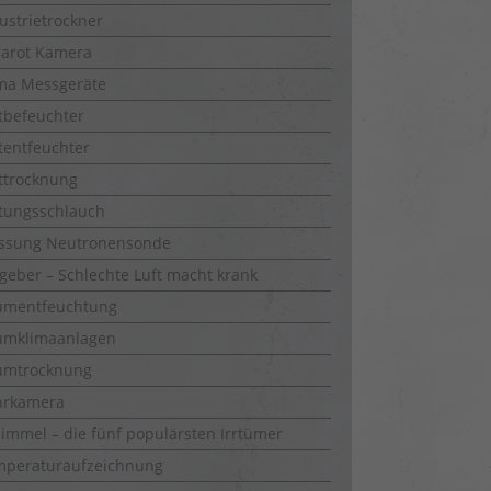
ustrietrockner
rarot Kamera
ma Messgeräte
tbefeuchter
tentfeuchter
ttrocknung
tungsschlauch
ssung Neutronensonde
geber – Schlechte Luft macht krank
umentfeuchtung
umklimaanlagen
umtrocknung
hrkamera
immel – die fünf populärsten Irrtümer
mperaturaufzeichnung