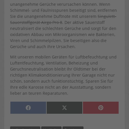
unangenehme Gerüche verursachen können. Wenn
Schimmel- und Fäulnisspuren beseitigt sind, entfernen
Sie die unangenehme Duftnote mit unserem
Singulett-
Sauerstoffgerät Airgo Pro 8
. Der aktive Sauerstoff
neutralisiert die schlechten Gerüche und sorgt für den
oxidativen Abbau von Mikroorganismen wie Bakterien,
Viren und Schimmelpilzen. Sie beseitigen also die
Gerüche und auch ihre Ursachen.
Mit unseren mobilen Geräten für Luftbefeuchtung und
Luftentfeuchtung, Ventilation, Beheizung und
Geruchsneutralisation bleibt Ihr Oldtimer bei der
richtigen Klimakonditionierung Ihrer Garage nicht nur
schön, sondern auch funktionstüchtig. Sparen Sie für
Ihre edle Karosse nicht an der Ausstattung, sondern
lieber an teuren Reparaturen.
SHARE
SHARE
SHARE
F
X
P
ON
ON
ON
A
(
I
C
T
N
E
W
T
B
I
E
O
T
R