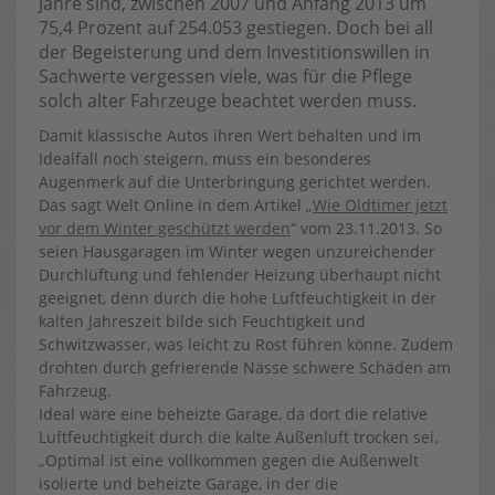
Jahre sind, zwischen 2007 und Anfang 2013 um
75,4 Prozent auf 254.053 gestiegen. Doch bei all
der Begeisterung und dem Investitionswillen in
Sachwerte vergessen viele, was für die Pflege
solch alter Fahrzeuge beachtet werden muss.
Damit klassische Autos ihren Wert behalten und im
Idealfall noch steigern, muss ein besonderes
Augenmerk auf die Unterbringung gerichtet werden.
Das sagt Welt Online in dem Artikel „
Wie Oldtimer jetzt
vor dem Winter geschützt werden
“ vom 23.11.2013. So
seien Hausgaragen im Winter wegen unzureichender
Durchlüftung und fehlender Heizung überhaupt nicht
geeignet, denn durch die hohe Luftfeuchtigkeit in der
kalten Jahreszeit bilde sich Feuchtigkeit und
Schwitzwasser, was leicht zu Rost führen könne. Zudem
drohten durch gefrierende Nässe schwere Schäden am
Fahrzeug.
Ideal wäre eine beheizte Garage, da dort die relative
Luftfeuchtigkeit durch die kalte Außenluft trocken sei.
„Optimal ist eine vollkommen gegen die Außenwelt
isolierte und beheizte Garage, in der die