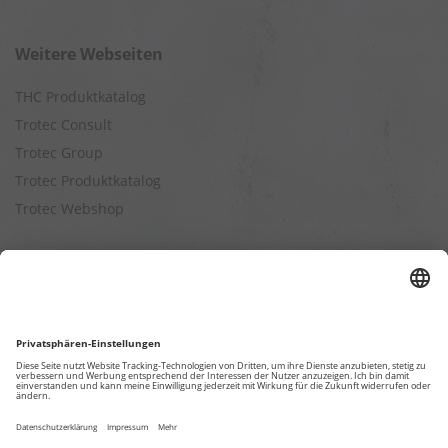
Weitere Webseiten
THC Produktkatalog
Trotec Consult
Trotec Group
Trotec Produktkatalog
Trotec Webshop
Berechnungen
Befeuchtungsleistung berechnen
Entfeuchtungsleistung berechnen
Kapazitätsberechnung für Luftreiniger
Klimatisierungsleistung berechnen
Ventilationsleistung berechnen