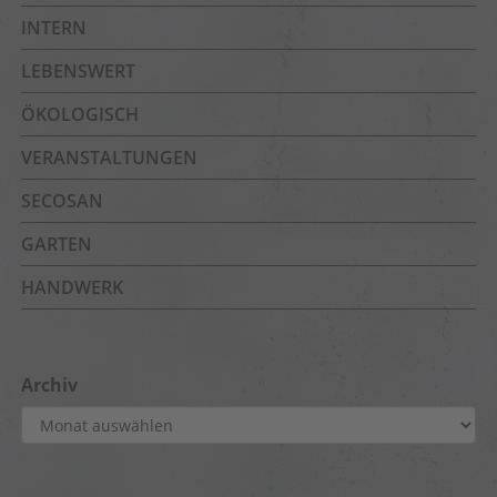
INTERN
LEBENSWERT
ÖKOLOGISCH
VERANSTALTUNGEN
SECOSAN
GARTEN
HANDWERK
Archiv
Archiv