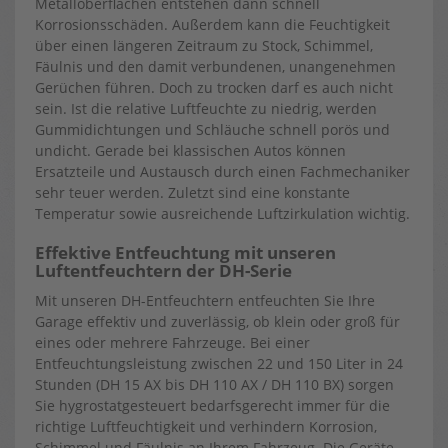
Metalloberflächen entstehen dann schnell
Korrosionsschäden. Außerdem kann die Feuchtigkeit
über einen längeren Zeitraum zu Stock, Schimmel,
Fäulnis und den damit verbundenen, unangenehmen
Gerüchen führen. Doch zu trocken darf es auch nicht
sein. Ist die relative Luftfeuchte zu niedrig, werden
Gummidichtungen und Schläuche schnell porös und
undicht. Gerade bei klassischen Autos können
Ersatzteile und Austausch durch einen Fachmechaniker
sehr teuer werden. Zuletzt sind eine konstante
Temperatur sowie ausreichende Luftzirkulation wichtig.
Effektive Entfeuchtung mit unseren
Luftentfeuchtern der DH-Serie
Mit unseren DH-Entfeuchtern entfeuchten Sie Ihre
Garage effektiv und zuverlässig, ob klein oder groß für
eines oder mehrere Fahrzeuge. Bei einer
Entfeuchtungsleistung zwischen 22 und 150 Liter in 24
Stunden (DH 15 AX bis DH 110 AX / DH 110 BX) sorgen
Sie hygrostatgesteuert bedarfsgerecht immer für die
richtige Luftfeuchtigkeit und verhindern Korrosion,
Schimmel und Fäulnis an Ihrem Fahrzeug. Die Geräte