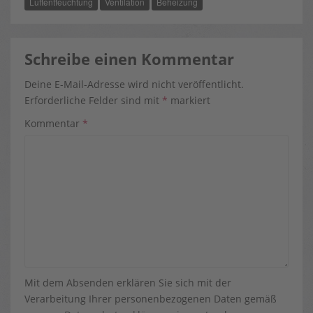
Luftentfeuchtung
Ventilation
Beheizung
O
T
E
K
E
S
R
T
)
Schreibe einen Kommentar
Deine E-Mail-Adresse wird nicht veröffentlicht.
Erforderliche Felder sind mit
*
markiert
Kommentar
*
Mit dem Absenden erklären Sie sich mit der
Verarbeitung Ihrer personenbezogenen Daten gemäß