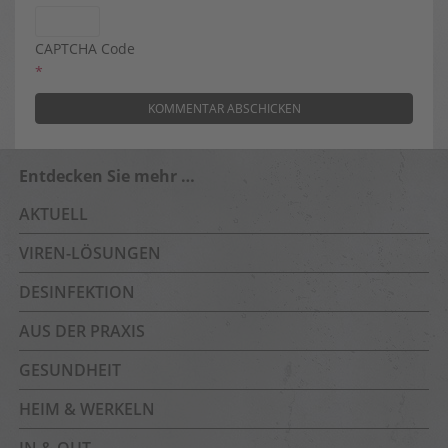
CAPTCHA Code
*
Entdecken Sie mehr …
AKTUELL
VIREN-LÖSUNGEN
DESINFEKTION
AUS DER PRAXIS
GESUNDHEIT
HEIM & WERKELN