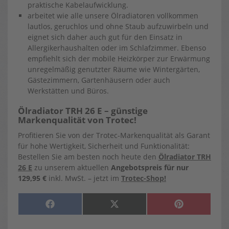
praktische Kabelaufwicklung.
arbeitet wie alle unsere Ölradiatoren vollkommen
lautlos, geruchlos und ohne Staub aufzuwirbeln und
eignet sich daher auch gut für den Einsatz in
Allergikerhaushalten oder im Schlafzimmer. Ebenso
empfiehlt sich der mobile Heizkörper zur Erwärmung
unregelmäßig genutzter Räume wie Wintergärten,
Gästezimmern, Gartenhäusern oder auch
Werkstätten und Büros.
Ölradiator TRH 26 E – günstige
Markenqualität von Trotec!
Profitieren Sie von der Trotec-Markenqualität als Garant
für hohe Wertigkeit, Sicherheit und Funktionalität:
Bestellen Sie am besten noch heute den
Ölradiator TRH
26 E
zu unserem aktuellen
Angebotspreis für nur
129,95 €
inkl. MwSt. – jetzt im
Trotec-Shop!
SHARE
SHARE
SHARE
F
X
P
ON
ON
ON
A
(
I
C
T
N
E
W
T