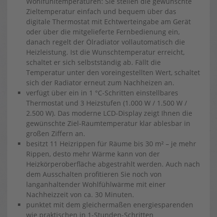
Wohlfühltemperaturen: Sie stellen die gewünschte
Zieltemperatur einfach und bequem über das
digitale Thermostat mit Echtwerteingabe am Gerät
oder über die mitgelieferte Fernbedienung ein,
danach regelt der Ölradiator vollautomatisch die
Heizleistung. Ist die Wunschtemperatur erreicht,
schaltet er sich selbstständig ab. Fällt die
Temperatur unter den voreingestellten Wert, schaltet
sich der Radiator erneut zum Nachheizen an.
verfügt über ein in 1 °C-Schritten einstellbares
Thermostat und 3 Heizstufen (1.000 W / 1.500 W /
2.500 W). Das moderne LCD-Display zeigt Ihnen die
gewünschte Ziel-Raumtemperatur klar ablesbar in
großen Ziffern an.
besitzt 11 Heizrippen für Räume bis 30 m² – je mehr
Rippen, desto mehr Wärme kann von der
Heizkörperoberfläche abgestrahlt werden. Auch nach
dem Ausschalten profitieren Sie noch von
langanhaltender Wohlfühlwärme mit einer
Nachheizzeit von ca. 30 Minuten.
punktet mit dem gleichermaßen energiesparenden
wie praktischen in 1-Stunden-Schritten