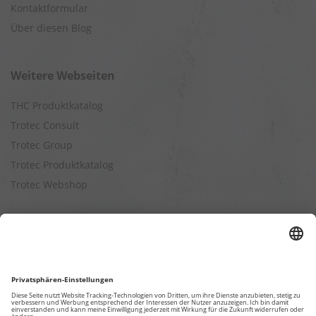
Kontaktformular
Über diesen Blog
Weitere Webseiten
THC Produktkatalog
Trotec Consult
Trotec Group
Trotec Produktkatalog
Trotec Webshop
Berechnungen
Befeuchtungsleistung berechnen
Entfeuchtungsleistung berechnen
Kapazitätsberechnung für Luftreiniger