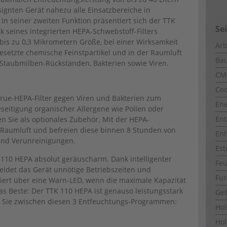
gnten Gerät nahezu alle Einsatzbereiche in
n seiner zweiten Funktion präsentiert sich der TTK
Se
nk seines integrierten HEPA-Schwebstoff-Filters
l bis zu 0,3 Mikrometern Größe, bei einer Wirksamkeit
Arb
gesetzte chemische Feinstpartikel und in der Raumluft
Ba
 Staubmilben-Rückständen, Bakterien sowie Viren.
CM
Coo
rue-HEPA-Filter gegen Viren und Bakterien zum
Ene
Beseitigung organischer Allergene wie Pollen oder
Ent
 Sie als optionales Zubehör. Mit der HEPA-
e Raumluft und befreien diese binnen 8 Stunden von
Ent
und Verunreinigungen.
Est
110 HEPA absolut geräuscharm. Dank intelligenter
Fe
idet das Gerät unnötige Betriebszeiten und
Fun
siert über eine Warn-LED, wenn die maximale Kapazität
Das Beste: Der TTK 110 HEPA ist genauso leistungsstark
Ge
en Sie zwischen diesen 3 Entfeuchtungs-Programmen:
Ho
Hol