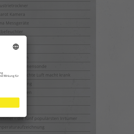
ustrietrockner
rarot Kamera
ma Messgeräte
tbefeuchter
tentfeuchter
ttrocknung
tungsschlauch
ssung Neutronensonde
geber – Schlechte Luft macht krank
umentfeuchtung
umklimaanlagen
umtrocknung
hrkamera
immel – die fünf populärsten Irrtümer
mperaturaufzeichnung