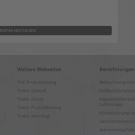
Weitere Webseiten
Berechnungen
THC Produktkatalog
Befeuchtungslei
Trotec Consult
Entfeuchtungsle
Trotec Group
Kapazitätsberech
Luftreiniger
Trotec Produktkatalog
Klimatisierungsl
Trotec Webshop
Ventilationsleis
Wärmebedarfsbe