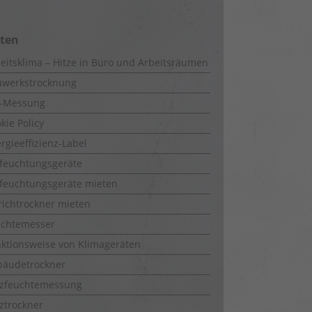
iten
eitsklima – Hitze in Büro und Arbeitsräumen
uwerkstrocknung
-Messung
kie Policy
rgieeffizienz-Label
feuchtungsgeräte
feuchtungsgeräte mieten
richtrockner mieten
uchtemesser
ktionsweise von Klimageräten
bäudetrockner
lzfeuchtemessung
ztrockner