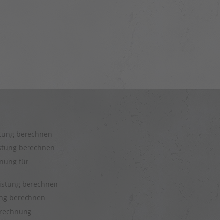
stung berechnen
istung berechnen
nung für
eistung berechnen
tung berechnen
rechnung