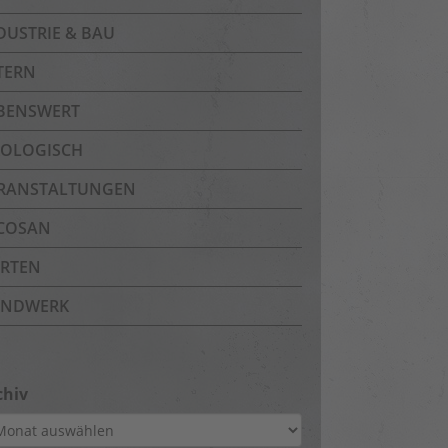
DUSTRIE & BAU
TERN
BENSWERT
OLOGISCH
RANSTALTUNGEN
COSAN
RTEN
NDWERK
chiv
hiv