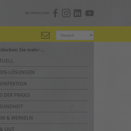
DE.TROTEC.COM
tdecken Sie mehr …
TUELL
REN-LÖSUNGEN
SINFEKTION
S DER PRAXIS
SUNDHEIT
IM & WERKELN
 & OUT