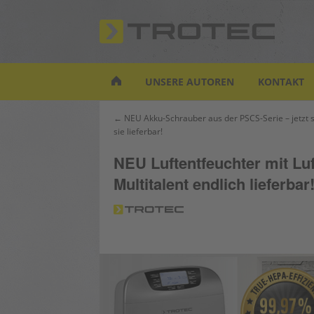
S
k
i
p
t
UNSERE AUTOREN
KONTAKT
o
m
Beitrags-
← NEU Akku-Schrauber aus der PSCS-Serie – jetzt 
a
sie lieferbar!
Navigation
i
n
NEU Luftentfeuchter mit Lu
c
Multitalent endlich lieferbar
o
n
t
e
n
t