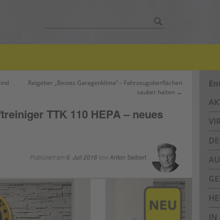
Suche
nach:
En
sind
Ratgeber „Bestes Garagenklima“ – Fahrzeugoberflächen
sauber halten →
AK
ftreiniger TTK 110 HEPA – neues
VI
!
DE
Publiziert am
6. Juli 2016
von
Anton Seibert
AU
GE
HE
IN