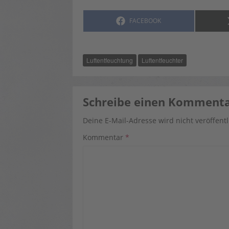
SHARE
FACEBOOK
ON
Luftentfeuchtung
Luftentfeuchter
Schreibe einen Komment
Deine E-Mail-Adresse wird nicht veröffentl
Kommentar
*