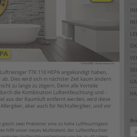
IN
IN
LE
ÖK
VE
SE
 Luftreiniger TTK 110 HEPA angekündigt haben,
 ab. Dies wird sich in nächster Zeit kaum ändern
GA
nicht zu lange zu zögern. Denn alle Vorteile
durch die Kombination Luftentfeuchtung und -
HA
el aus der Raumluft entfernt werden, wird diese
Allergiker, aber auch für Nichtallergiker, und vor
Ar
gleich zwei Probleme: eine zu hohe Luftfeuchtigkeit
Arc
 hilft unser neues Multitalent, der Luftentfeuchter
maximalen Entfeuchtungsleistung von bis zu 40 Litern