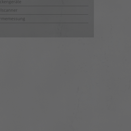
ckengeräte
lscanner
rmemessung