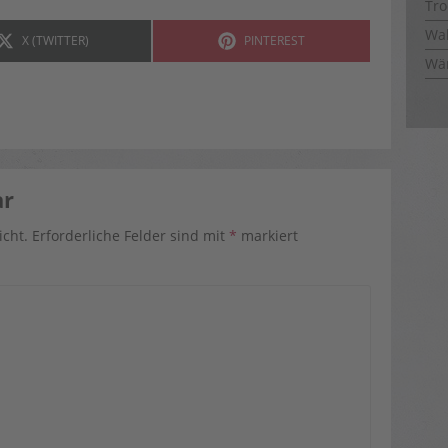
Tro
Wal
SHARE
SHARE
X (TWITTER)
PINTEREST
ON
ON
Wä
ar
icht.
Erforderliche Felder sind mit
*
markiert