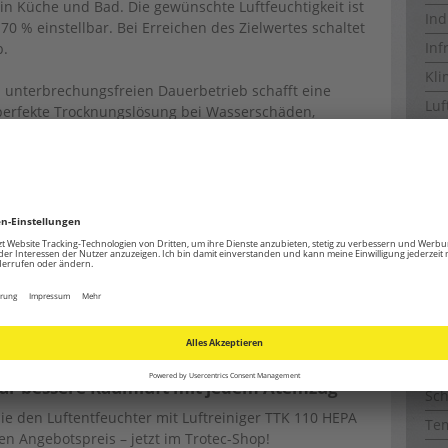
in Küche und Bad. Die gewünschte Luftfeuchtigkeit ist
Ind
70 % einstellbar. Bei Erreichen des Zielwertes schaltet
Inf
b.
Kli
 unterbrechungsfreien Dauerbetrieb schafft eine
Luf
e perfekte Trocknungslösung bei Wasserschäden,
knung.
Luf
Luf
leren Trocknung von nassen Textilien wie Teppichen
Lüf
Me
 besonders gefallen:
Rat
g in einem Kombigerät
Ra
igung von Pollen, Staubmilbenrückständen,
rgenen
Ra
 m³
Ra
 Litern in 24 Stunden
Ro
ar bessere Raumluft mit jedem Atemzug
Sch
 Sie den Luftentfeuchter mit Luftreiniger TTK 110 HEPA
Te
n Angebotspreis – jetzt im Trotec-Shop!