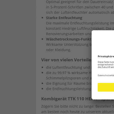
Optimal geeignet für den Dauereinsatz 
in 5-Prozent-Schritten zwischen 40 und 
sich der Luftentfeuchter automatisch a
Starke Entfeuchtung
Die maximale Entfeuchtungsleistung im
konstant niedrige Luftfeuchtigkeit. Di
Renovierungsarbeiten und zur Bautroc
Wäschetrocknungs-Funktion
Wirksame Unterstützung bei der schnel
oder Kleidung.
Vier von vielen Vorteilen, die mir
die Luftentfeuchtung und Luftreinigun
die zu 99,97 % wirksame HEPA-Luftrein
Schimmelpilzsporen und anderen Alle
die Eignung für Räume bis 120 m² / 300
die Entfeuchtungsleistung von bis zu 40
Kombigerät TTK 110 HEPA – spürb
Zögern Sie bitte nicht zu lange: Bestellen
am besten noch heute zu unserem aktuelle