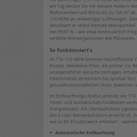
am Tag decken Sie mit diesem modern desi
Wohnräumen und Büros bis zu 120 m² ab. I
110 HEPA als vollwertiger Luftreiniger. Da
absorbiert er selbst kleinste Mikropartike
von 99,97 % – wie etwa kontinuierlich frei
verteilte Mikroorganismen wie Pilzsporen,
So funktioniert’s
Im TTK 110 HEPA kommen hocheffiziente T
Einsatz. Aktivkohle-Filter, die primär zur 
unangenehmer Gerüche beitragen, erhalten
Filterfunktion verbessern Sie spürbar Ihr
gesundheitsschädlichen Viren, Bakterien 
Im Entfeuchtungs-Modus arbeitet der TTK 
Timer- und Autoabschalt-Funktionen verme
Energiekosten. Ein Überlaufschutz signali
des 5-Liter-Wasserbehälters erreicht ist. 
wie es Ihr Einsatzzweck erfordert – wähl
Automatische Entfeuchtung