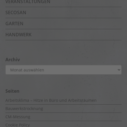
VERANSTALTUNGEN
SECOSAN
GARTEN
HANDWERK
Archiv
Archiv
Seiten
Arbeitsklima – Hitze in Büro und Arbeitsräumen
Bauwerkstrocknung
CM-Messung
Cookie Policy