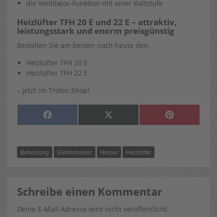
die Ventilator-Funktion mit einer Kaltstufe
Heizlüfter TFH 20 E und 22 E – attraktiv,
leistungsstark und enorm preisgünstig
Bestellen Sie am besten noch heute den
Heizlüfter TFH 20 E
Heizlüfter TFH 22 E
– jetzt im Trotec-Shop!
SHARE
SHARE
SHARE
F
X
P
ON
ON
ON
A
(
I
C
T
N
E
W
T
B
I
E
O
T
R
Beheizung
Elektroheizer
Heizer
Heizlüfter
O
T
E
K
E
S
R
T
)
Schreibe einen Kommentar
Deine E-Mail-Adresse wird nicht veröffentlicht.