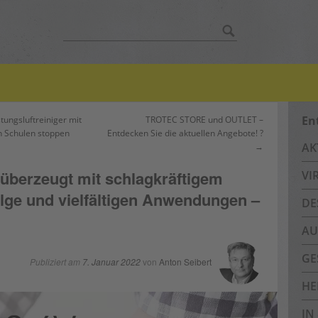
Suche
nach:
En
tungsluftreiniger mit
TROTEC STORE und OUTLET –
n Schulen stoppen
Entdecken Sie die aktuellen Angebote! ?
AK
→
überzeugt mit schlagkräftigem
VI
olge und vielfältigen Anwendungen –
DE
AU
GE
Publiziert am
7. Januar 2022
von
Anton Seibert
HE
IN