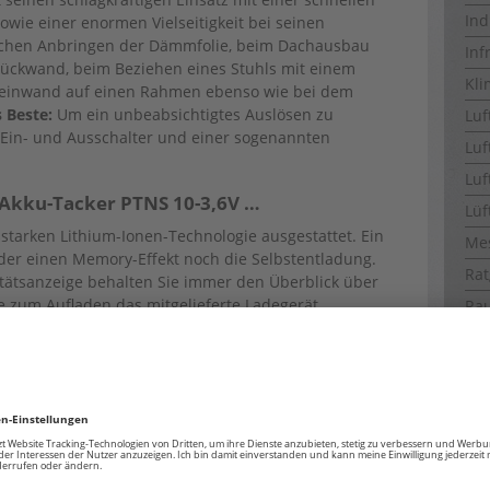
Ind
wie einer enormen Vielseitigkeit bei seinen
schen Anbringen der Dämmfolie, beim Dachausbau
Inf
Rückwand, beim Beziehen eines Stuhls mit einem
Kli
 Leinwand auf einen Rahmen ebenso wie bei dem
 Beste:
Um ein unbeabsichtigtes Auslösen zu
Luf
m Ein- und Ausschalter und einer sogenannten
Luf
Luf
er Akku-Tacker PTNS 10-3,6V …
Lüf
starken Lithium-Ionen-Technologie ausgestattet. Ein
Me
weder einen Memory-Effekt noch die Selbstentladung.
Rat
tätsanzeige behalten Sie immer den Überblick über
e zum Aufladen das mitgelieferte Ladegerät
Ra
Ra
gen und Materialarten bestückt werden: Sein
Ra
t wahlweise den Einsatz von bis zu 100 Klammern
 die verschiedenen Aufgaben angepasst werden kann.
Ro
dsanzeige auf einen Blick erkennen, wann das Magazin
Sch
n oder Wechseln von Klammern und Nägeln mit der
Te
ch: Werkzeug umdrehen, Magazin öffnen, mit