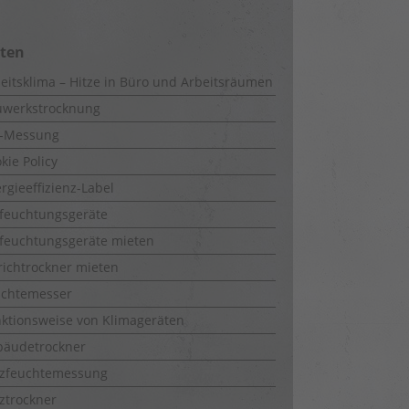
iten
eitsklima – Hitze in Büro und Arbeitsräumen
uwerkstrocknung
-Messung
kie Policy
rgieeffizienz-Label
feuchtungsgeräte
feuchtungsgeräte mieten
richtrockner mieten
uchtemesser
ktionsweise von Klimageräten
bäudetrockner
lzfeuchtemessung
ztrockner