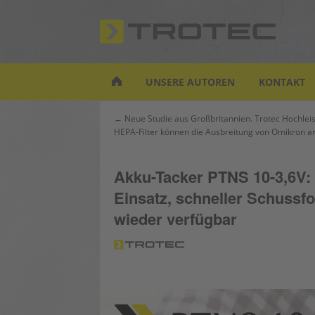
S
k
i
p
t
UNSERE AUTOREN
KONTAKT
o
m
Beitrags-
← Neue Studie aus Großbritannien. Trotec Hochleis
a
HEPA-Filter können die Ausbreitung von Omikron a
Navigation
i
n
c
Akku-Tacker PTNS 10-3,6V: 
o
Einsatz, schneller Schussf
n
wieder verfügbar
t
e
n
t