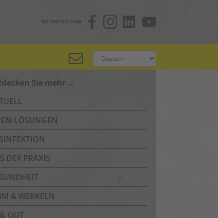
DE.TROTEC.COM
tdecken Sie mehr …
TUELL
REN-LÖSUNGEN
SINFEKTION
S DER PRAXIS
SUNDHEIT
IM & WERKELN
 & OUT