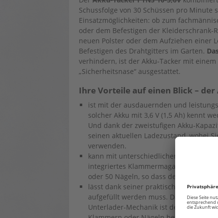
Schussfolge von 30 Schüssen pro Minute so
Einsatzmöglichkeiten: ob zum fachmänni
oder dem Befestigen der Kleiderschrank-
neuen Polster oder dem Aufziehen einer
Befestigen des Drahtgitters im Garten.
Das
verhindern, ist der Akku-Tacker mit eine
„Sicherheitsnase“ ausgestattet.
Ihre Vorteile auf einen Blick – d
ist mit der ausdauernden und leistungs
solcher Akku mit 3,6 V (1,5 Ah) kennt 
Und dank der zweistufigen Akku-Kapazi
seinen aktuellen Ladezustand, wobei Si
verwenden.
kann mit unterschiedlichen Klammerlän
integriertes Klammermagazin ermöglich
oder 50 Nägeln, so dass der Tacker an
lässt dank seiner praktischen Füllstan
aufgefüllt werden muss. Das Nachlade
Unterlader-Mechanik ist denkbar einfa
Klammern oder Nägeln befüllen, fertig!