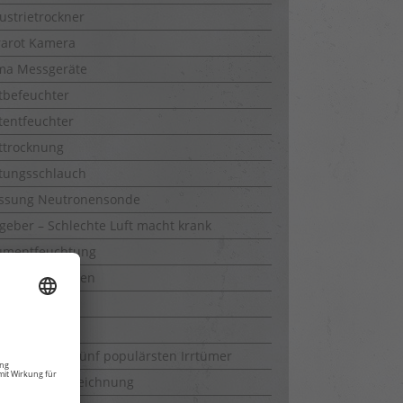
ustrietrockner
rarot Kamera
ma Messgeräte
tbefeuchter
tentfeuchter
ttrocknung
tungsschlauch
ssung Neutronensonde
geber – Schlechte Luft macht krank
umentfeuchtung
umklimaanlagen
umtrocknung
hrkamera
immel – die fünf populärsten Irrtümer
mperaturaufzeichnung