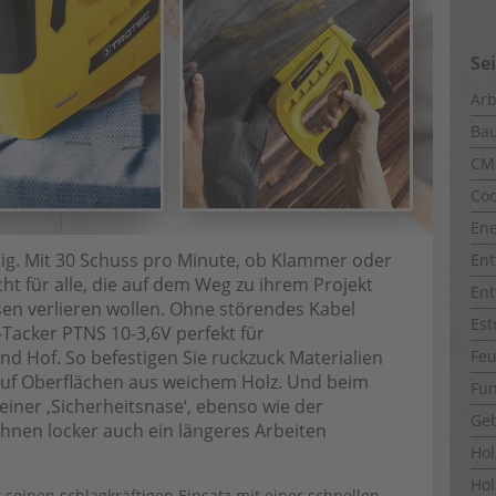
Se
Arb
Ba
CM
Coo
Ene
äftig. Mit 30 Schuss pro Minute, ob Klammer oder
Ent
ht für alle, die auf dem Weg zu ihrem Projekt
Ent
sen verlieren wollen. Ohne störendes Kabel
Est
-Tacker PTNS 10-3,6V perfekt für
d Hof. So befestigen Sie ruckzuck Materialien
Fe
 auf Oberflächen aus weichem Holz. Und beim
Fun
einer ‚Sicherheitsnase‘, ebenso wie der
Ge
Ihnen locker auch ein längeres Arbeiten
Ho
Hol
seinen schlagkräftigen Einsatz mit einer schnellen