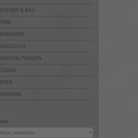
DUSTRIE & BAU
TERN
BENSWERT
OLOGISCH
RANSTALTUNGEN
COSAN
RTEN
NDWERK
chiv
hiv