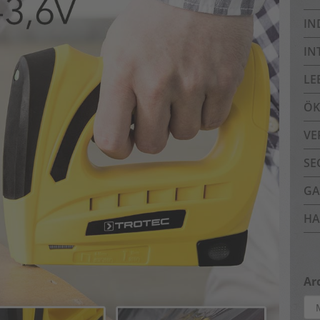
IN
IN
LE
ÖK
VE
SE
GA
HA
Ar
Arc