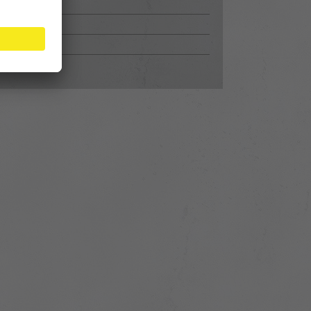
ckengeräte
lscanner
rmemessung