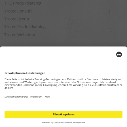
THC Produktkatalog
Trotec Consult
Trotec Group
Trotec Produktkatalog
Trotec Webshop
Berechnungen
Befeuchtungsleistung berechnen
Entfeuchtungsleistung berechnen
Kapazitätsberechnung für Luftreiniger
Klimatisierungsleistung berechnen
Ventilationsleistung berechnen
Wärmebedarfsberechnung