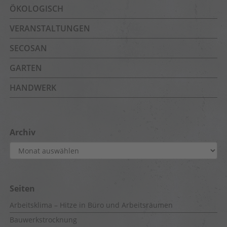
ÖKOLOGISCH
VERANSTALTUNGEN
SECOSAN
GARTEN
HANDWERK
Archiv
Archiv
Seiten
Arbeitsklima – Hitze in Büro und Arbeitsräumen
Bauwerkstrocknung