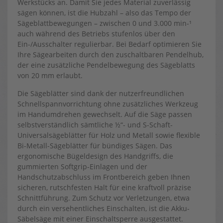
Werkstücks an. Damit Sie jedes Material zuverlässig
sägen können, ist die Hubzahl – also das Tempo der
Sägeblattbewegungen – zwischen 0 und 3.000 min-¹
auch während des Betriebs stufenlos über den
Ein-/Ausschalter regulierbar. Bei Bedarf optimieren Sie
Ihre Sägearbeiten durch den zuschaltbaren Pendelhub,
der eine zusätzliche Pendelbewegung des Sägeblatts
von 20 mm erlaubt.
Die Sägeblätter sind dank der nutzerfreundlichen
Schnellspannvorrichtung ohne zusätzliches Werkzeug
im Handumdrehen gewechselt. Auf die Säge passen
selbstverständlich sämtliche ½“- und S-Schaft-
Universalsägeblätter für Holz und Metall sowie flexible
Bi-Metall-Sägeblätter für bündiges Sägen. Das
ergonomische Bügeldesign des Handgriffs, die
gummierten Softgrip-Einlagen und der
Handschutzabschluss im Frontbereich geben Ihnen
sicheren, rutschfesten Halt für eine kraftvoll präzise
Schnittführung. Zum Schutz vor Verletzungen, etwa
durch ein versehentliches Einschalten, ist die Akku-
Säbelsäge mit einer Einschaltsperre ausgestattet.