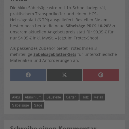
Die Akku-Säbelsäge wird mit 1h-Schnellladegerät,
praktischem Transportkoffer und einem HCS-
Holzsägeblatt (6 TPI) ausgeliefert. Bestellen Sie am
besten noch heute die neue
Säbelsäge PRCS 10-20V
zu
unserem aktuellen Angebotspreis statt für 99,95 € für
nur 54,95 € inkl. MwSt. – jetzt im Trotec-Shop!
Als passendes Zubehör bietet Trotec Ihnen 3
mehrteilige
Säbelsägeblätter-Sets
für unterschiedliche
Materialien und Anforderungen an.
SHARE
SHARE
SHARE
F
X
P
ON
ON
ON
A
(
I
C
T
N
E
W
T
B
I
E
O
T
R
Akku
Aluminium
Baustelle
Garten
Holz
Metall
O
T
E
K
E
S
R
T
Säbelsäge
Säge
)
Schreibe einen Kommentar