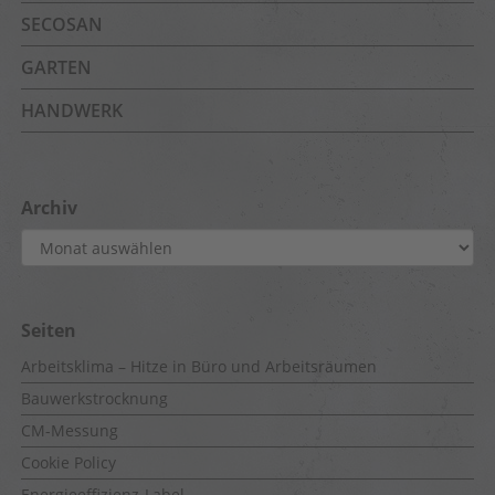
SECOSAN
GARTEN
HANDWERK
Archiv
Archiv
Seiten
Arbeitsklima – Hitze in Büro und Arbeitsräumen
Bauwerkstrocknung
CM-Messung
Cookie Policy
Energieeffizienz-Label