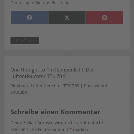
Dann sagen Sie uns Bescheid …
SHARE
SHARE
SHARE
F
X
P
ON
ON
ON
A
(
I
C
T
N
E
W
T
B
I
E
O
T
R
Luftentfeuchter
O
T
E
K
E
S
R
T
)
One thought to “Im Rampenlicht: Der
Luftentfeuchter TTK 70 S”
Pingback:
Luftentfeuchter TTK 70S | Podcast auf
Youtube
Schreibe einen Kommentar
Deine E-Mail-Adresse wird nicht veröffentlicht.
Erforderliche Felder sind mit
*
markiert