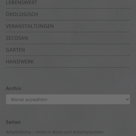
LEBENSWERT
ÖKOLOGISCH
VERANSTALTUNGEN
SECOSAN
GARTEN
HANDWERK
Archiv
Archiv
Seiten
Arbeitsklima – Hitze in Büro und Arbeitsräumen