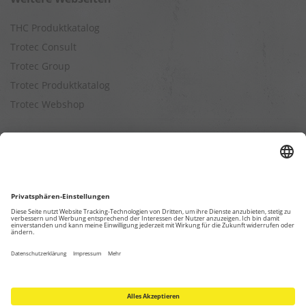
THC Produktkatalog
Trotec Consult
Trotec Group
Trotec Produktkatalog
Trotec Webshop
Berechnungen
Befeuchtungsleistung berechnen
Entfeuchtungsleistung berechnen
Kapazitätsberechnung für Luftreiniger
Klimatisierungsleistung berechnen
Ventilationsleistung berechnen
Wärmebedarfsberechnung