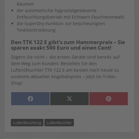
Räumen
der automatische hygrostatgesteuerte
Entfeuchtungsbetrieb mit Echtwert-Feuchtevorwahl
die SuperDry-Funktion zur beschleunigten
Textilientrocknung
Den TTK 122 E gibt’s zum Hammerpreis – Sie
sparen exakt 500 Euro und einen Cent!
Zögern Sie nicht – die ersten Geräte sind bereits auf
dem Weg zum Kunden: Bestellen Sie den
Luftentfeuchter TTK 122 E am besten noch heute zu
unserem aktuellen Angebotspreis – jetzt im Trotec-
Shop!
SHARE
SHARE
SHARE
F
X
P
ON
ON
ON
A
(
I
C
T
N
E
W
T
B
I
E
O
T
R
Luftentfeuchtung
Luftentfeuchter
O
T
E
K
E
S
R
T
)