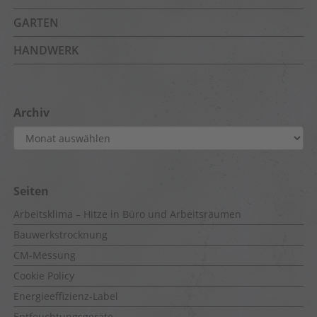
GARTEN
HANDWERK
Archiv
Archiv
Seiten
Arbeitsklima – Hitze in Büro und Arbeitsräumen
Bauwerkstrocknung
CM-Messung
Cookie Policy
Energieeffizienz-Label
Entfeuchtungsgeräte