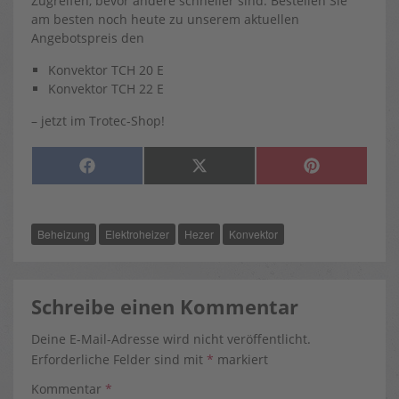
Zugreifen, bevor andere schneller sind: Bestellen Sie
am besten noch heute zu unserem aktuellen
Angebotspreis den
Konvektor TCH 20 E
Konvektor TCH 22 E
– jetzt im Trotec-Shop!
SHARE
SHARE
SHARE
F
X
P
ON
ON
ON
A
(
I
C
T
N
E
W
T
B
I
E
O
T
R
Beheizung
Elektroheizer
Hezer
Konvektor
O
T
E
K
E
S
R
T
)
Schreibe einen Kommentar
Deine E-Mail-Adresse wird nicht veröffentlicht.
Erforderliche Felder sind mit
*
markiert
Kommentar
*