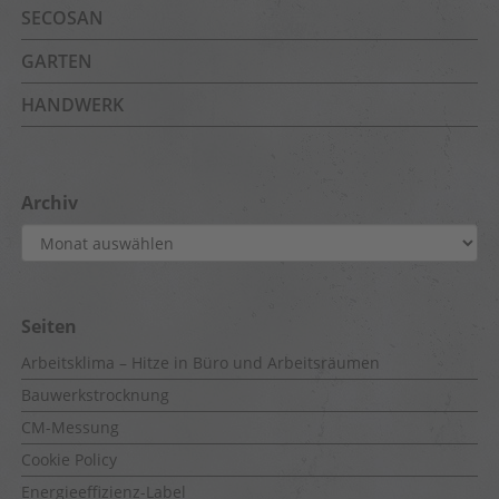
SECOSAN
GARTEN
HANDWERK
Archiv
Archiv
Seiten
Arbeitsklima – Hitze in Büro und Arbeitsräumen
Bauwerkstrocknung
CM-Messung
Cookie Policy
Energieeffizienz-Label