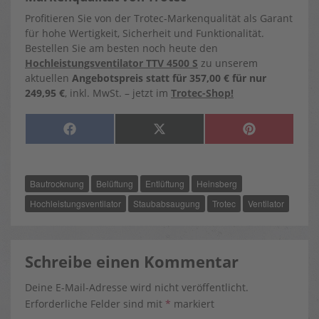
Profitieren Sie von der Trotec-Markenqualität als Garant
für hohe Wertigkeit, Sicherheit und Funktionalität.
Bestellen Sie am besten noch heute den
Hochleistungsventilator TTV 4500 S
zu unserem
aktuellen
Angebotspreis statt für 357,00 € für nur
249,95 €
, inkl. MwSt. – jetzt im
Trotec-Shop!
SHARE
SHARE
SHARE
F
X
P
ON
ON
ON
A
(
I
C
T
N
E
W
T
B
I
E
O
T
R
Bautrocknung
Belüftung
Entlüftung
Heinsberg
O
T
E
K
E
S
R
T
Hochleistungsventilator
Staubabsaugung
Trotec
Ventilator
)
Schreibe einen Kommentar
Deine E-Mail-Adresse wird nicht veröffentlicht.
Erforderliche Felder sind mit
*
markiert