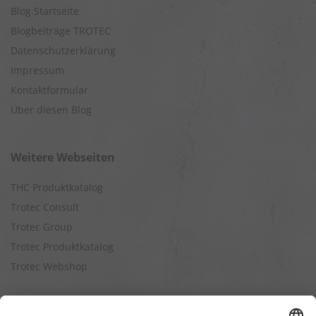
Blog Startseite
Blogbeiträge TROTEC
Datenschutzerklärung
Impressum
Kontaktformular
Über diesen Blog
Weitere Webseiten
THC Produktkatalog
Trotec Consult
Trotec Group
Trotec Produktkatalog
Trotec Webshop
Berechnungen