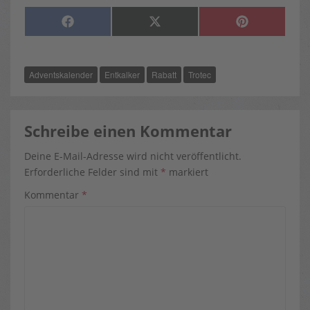
SHARE
SHARE
SHARE
F
X
P
ON
ON
ON
A
(
I
C
T
N
E
W
T
B
I
E
O
T
R
Adventskalender
Entkalker
Rabatt
Trotec
O
T
E
K
E
S
R
T
)
Schreibe einen Kommentar
Deine E-Mail-Adresse wird nicht veröffentlicht.
Erforderliche Felder sind mit
*
markiert
Kommentar
*