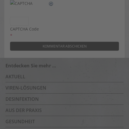
CAPTCHA Code
*
Entdecken Sie mehr …
AKTUELL
VIREN-LÖSUNGEN
DESINFEKTION
AUS DER PRAXIS
GESUNDHEIT