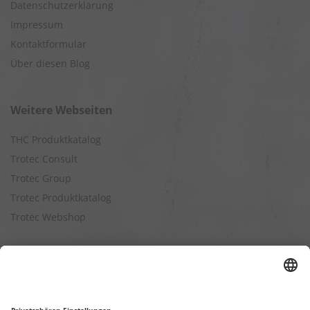
Datenschutzerklärung
Impressum
Kontaktformular
Über diesen Blog
Weitere Webseiten
THC Produktkatalog
Trotec Consult
Trotec Group
Trotec Produktkatalog
Trotec Webshop
Berechnungen
Befeuchtungsleistung berechnen