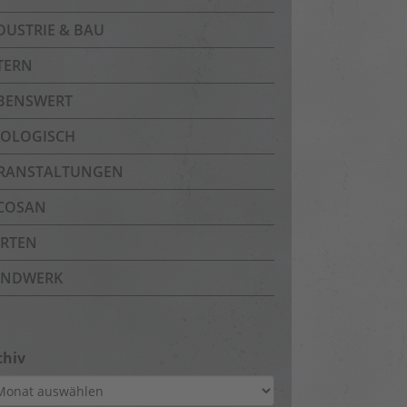
DUSTRIE & BAU
TERN
BENSWERT
OLOGISCH
RANSTALTUNGEN
COSAN
RTEN
NDWERK
chiv
hiv