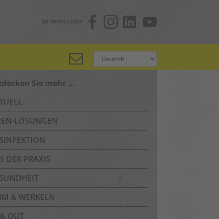
DE.TROTEC.COM
tdecken Sie mehr …
TUELL
REN-LÖSUNGEN
SINFEKTION
S DER PRAXIS
SUNDHEIT
IM & WERKELN
 & OUT