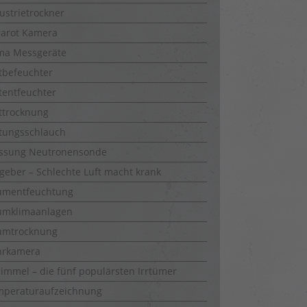
ustrietrockner
rarot Kamera
ma Messgeräte
tbefeuchter
tentfeuchter
ttrocknung
tungsschlauch
ssung Neutronensonde
geber – Schlechte Luft macht krank
umentfeuchtung
umklimaanlagen
umtrocknung
hrkamera
immel – die fünf populärsten Irrtümer
mperaturaufzeichnung