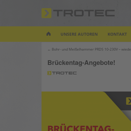
S
k
i
p
t
UNSERE AUTOREN
KONTAKT
o
m
Beitrags-
← Bohr- und Meißelhammer PRDS 10-230V – wieder 
a
Navigation
i
Brückentag-Angebote!
n
c
o
n
t
e
n
t