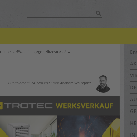
Suche
nach:
En
lieferbar!
Was hilft gegen Hitzestress? →
AK
VI
Publiziert am
24. Mai 2017
von
Jochem Weingartz
DE
AU
GE
HE
IN