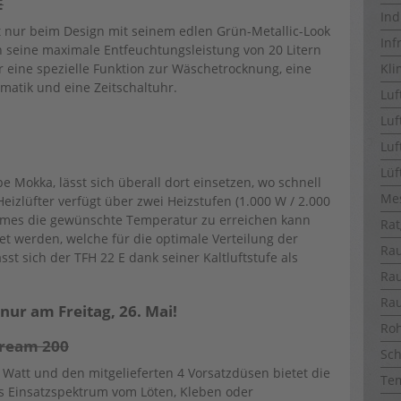
E
Ind
ht nur beim Design mit seinem edlen Grün-Metallic-Look
Inf
 seine maximale Entfeuchtungsleistung von 20 Litern
Kli
r eine spezielle Funktion zur Wäschetrocknung, eine
matik und eine Zeitschaltuhr.
Luf
Luf
Luf
Lüf
e Mokka, lässt sich überall dort einsetzen, wo schnell
Me
zlüfter verfügt über zwei Heizstufen (1.000 W / 2.000
aumes die gewünschte Temperatur zu erreichen kann
Rat
et werden, welche für die optimale Verteilung der
Ra
t sich der TFH 22 E dank seiner Kaltluftstufe als
Ra
Ra
ur am Freitag, 26. Mai!
Ro
tream 200
Sch
Watt und den mitgelieferten 4 Vorsatzdüsen bietet die
Te
es Einsatzspektrum vom Löten, Kleben oder