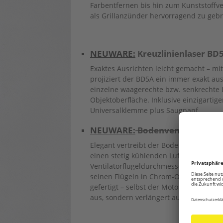
Farbentfernen bis hin zum Kunststoffv
als Grillanzünder hervorragend zu geb
NEUWARE:
Kreuzlinienlaser BD
Exaktes Ausrichten leicht gemacht – mi
projiziert der BD5A ein immer exakt aus
einzelne waagerechte bzw. senkrechte 
Objektoberfläche. Inklusive einzigartig
Universalklemme plus Saugnapf.
NEUWARE:
Bodenventilator TV
Elegant vertreibt der Bodenventilator 
einen stetig kühlenden Luftstrom. Mit 
Ventilatorflügeldurchmesser von 30 cm is
seinen Flügeln in Chrom-Optik bis zum
gefertigt – selbst der Motor ist mit ein
aus, sondern verlängert auch die Lebe