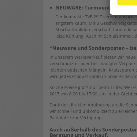
NEUWARE:
Turmventilator TVE 
Der kompakte TVE 29 T vereint ansprec
engstem Raum. Mit 3 Geschwindigkeitsst
Abschaltfunktion verschafft Ihnen die
leise Kühlung. Auch im Schlafzimmer, 
*Neuware und Sonderposten – best
In unserem Werksverkauf bieten wir neue o
verschmutzter oder beschädigter Verpacku
leichten optischen Mängeln, Kratzspuren o
wird jedes Produkt vorab in unserer Servi
Solche Preise gibt’s nur beim Trotec Wer
2017 von 8:00 bis 17:00 Uhr in der Grebb
Dank der direkten Anbindung an die Schn
wir schnell und unkompliziert zu erreich
Parkplätze zur Verfügung.
Auch außerhalb des Sonderposte
Beratung und Verkauf
.