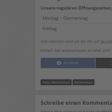
Unsere regulären Öffnungszeiten:
Montag – Donnerstag
Freitag
Und natürlich rund um die Uhr auf
de.tro
Einfach mal vorbeischauen, es lohnt sich!
SHARE
FACEBOOK
ON
Trotec-Werksverkauf
Werksverkauf
Schreibe einen Komment
Deine E-Mail-Adresse wird nicht veröffentl