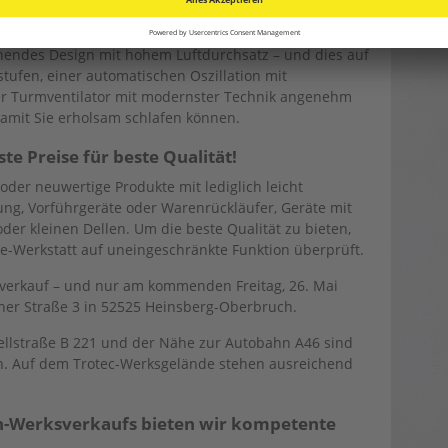
29 T
hendes Design mit hohem Luftdurchsatz – und dies auf
ufen, einer automatischen Oszillation mit
ser Turmventilator mit modernster Technik angenehm
damit Sie erholsam schlafen können.
e Preise für beste Qualität!
der neuwertige Produkte mit lediglich leicht
ng, Vorführgeräte oder Warenrückläufer, Geräte mit
der kleinen Dellen. Um die beste Qualität zu bieten,
ce-Werkstatt auf uneingeschränkte Funktion überprüft.
ksverkauf – und nur am kommenden Freitag, 26. Mai
ener Straße 3 in 52525 Heinsberg-Oberbruch.
ellstraße B 221 und der Nähe zur Autobahn A46 sind
en. Auf dem Trotec-Werksgelände stehen ausreichend
n-Werksverkaufs bieten wir kompetente