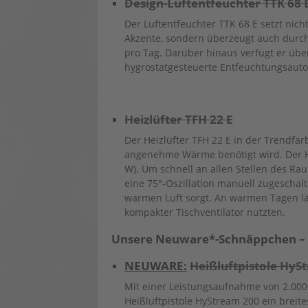
Design-Luftentfeuchter TTK 68 
Der Luftentfeuchter TTK 68 E setzt nic
Akzente, sondern überzeugt auch durch
pro Tag. Darüber hinaus verfügt er übe
hygrostatgesteuerte Entfeuchtungsauto
Heizlüfter TFH 22 E
Der Heizlüfter TFH 22 E in der Trendfarb
angenehme Wärme benötigt wird. Der Hei
W). Um schnell an allen Stellen des R
eine 75°-Oszillation manuell zugeschalt
warmen Luft sorgt. An warmen Tagen läss
kompakter Tischventilator nutzten.
Unsere Neuware*-Schnäppchen – n
NEUWARE:
Heißluftpistole HyS
Mit einer Leistungsaufnahme von 2.000 
Heißluftpistole HyStream 200 ein breit