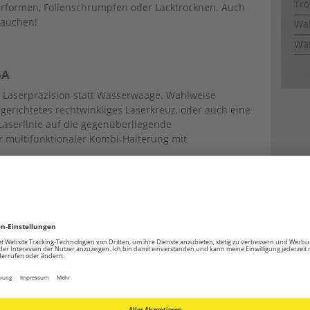
Tro
erformen, Folienschrumpfen oder Lacktrocknen. Auch
rauchen!
Wal
Wä
5A
t Laserpräzision statt Wasserwaage. Wahlweise
gerichtetes rechtwinkliges Laserkreuz, oder auch eine
Laserlinie auf die gegenüberliegende
er multifunktionaler Kombi-Halterung mit
M 12
TVM 12 im Retro-Design die warme Luft und sorgt für
seiner 55 Watt Leistung und einem
t er unauffällig und trotzdem effektiv. Er ist von
 ebenfalls verchromten Standbügel komplett aus Metall
er Kupfer-Spule ausgerüstet. Das sieht nicht nur edel
nsdauer des gesamten Gerätes.