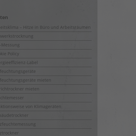
iten
eitsklima – Hitze in Büro und Arbeitsräumen
uwerkstrocknung
-Messung
kie Policy
rgieeffizienz-Label
feuchtungsgeräte
feuchtungsgeräte mieten
richtrockner mieten
uchtemesser
ktionsweise von Klimageräten
bäudetrockner
lzfeuchtemessung
ztrockner