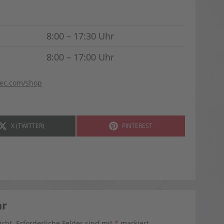
8:00 – 17:30 Uhr
8:00 – 17:00 Uhr
tec.com/shop
SHARE
SHARE
X (TWITTER)
PINTEREST
ON
ON
ar
icht.
Erforderliche Felder sind mit
*
markiert