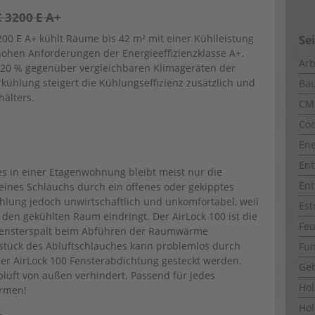
C 3200 E A+
0 E A+ kühlt Räume bis 42 m² mit einer Kühlleistung
Se
 hohen Anforderungen der Energieeffizienzklasse A+.
Arb
 20 % gegenüber vergleichbaren Klimageräten der
rkühlung steigert die Kühlungseffizienz zusätzlich und
Ba
älters.
CM
Coo
Ene
Ent
s in einer Etagenwohnung bleibt meist nur die
Ent
 eines Schlauchs durch ein offenes oder gekipptes
hlung jedoch unwirtschaftlich und unkomfortabel, weil
Est
den gekühlten Raum eindringt. Der AirLock 100 ist die
Fe
Fensterspalt beim Abführen der Raumwärme
stück des Abluftschlauches kann problemlos durch
Fun
er AirLock 100 Fensterabdichtung gesteckt werden.
Ge
uft von außen verhindert. Passend für jedes
Ho
ormen!
Hol