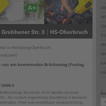
IN
IN
LE
ÖK
VE
otec in Heinsberg-Oberbruch.
SE
reduziert!
GA
– nur am kommenden Brückentag (Freitag,
HA
 2600 S
2
n, Entfeuchtung. Räume bis 34 m
werden mit einer
Ar
kühlt – für rundum angenehmes Raumklima in kleineren
Arc
tikmodus, Timer und einstellbarer Ausblasrichtung.