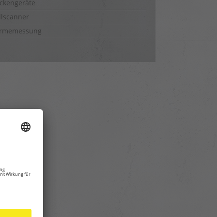
ckengeräte
lscanner
rmemessung