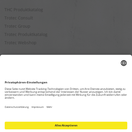
THC Produktkatalog
Trotec Consult
Trotec Group
Trotec Produktkatalog
Trotec Webshop
Berechnungen
Befeuchtungsleistung berechnen
Entfeuchtungsleistung berechnen
Kapazitätsberechnung für Luftreiniger
Klimatisierungsleistung berechnen
Ventilationsleistung berechnen
Wärmebedarfsberechnung