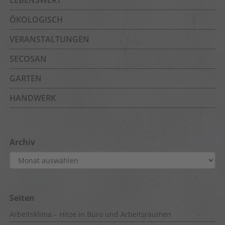
LEBENSWERT
ÖKOLOGISCH
VERANSTALTUNGEN
SECOSAN
GARTEN
HANDWERK
Archiv
Archiv
Seiten
Arbeitsklima – Hitze in Büro und Arbeitsräumen