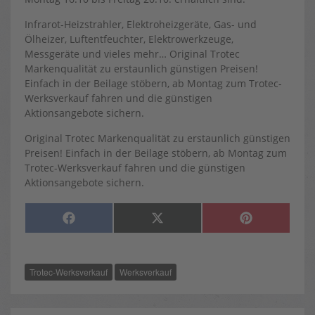
Infrarot-Heizstrahler, Elektroheizgeräte, Gas- und
Ölheizer, Luftentfeuchter, Elektrowerkzeuge,
Messgeräte und vieles mehr… Original Trotec
Markenqualität zu erstaunlich günstigen Preisen!
Einfach in der Beilage stöbern, ab Montag zum Trotec-
Werksverkauf fahren und die günstigen
Aktionsangebote sichern.
Original Trotec Markenqualität zu erstaunlich günstigen
Preisen! Einfach in der Beilage stöbern, ab Montag zum
Trotec-Werksverkauf fahren und die günstigen
Aktionsangebote sichern.
SHARE
SHARE
SHARE
F
X
P
ON
ON
ON
A
(
I
C
T
N
E
W
T
B
I
E
O
T
R
Trotec-Werksverkauf
Werksverkauf
O
T
E
K
E
S
R
T
)