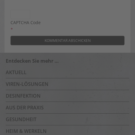
CAPTCHA Code
*
Entdecken Sie mehr …
AKTUELL
VIREN-LÖSUNGEN
DESINFEKTION
AUS DER PRAXIS
GESUNDHEIT
HEIM & WERKELN