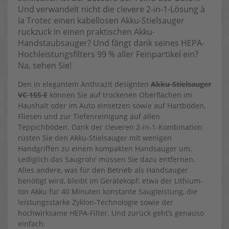
Und verwandelt nicht die clevere 2-in-1-Lösung à
la Trotec einen kabellosen Akku-Stielsauger
ruckzuck in einen praktischen Akku-
Handstaubsauger? Und fängt dank seines HEPA-
Hochleistungsfilters 99 % aller Feinpartikel ein?
Na, sehen Sie!
Den in elegantem Anthrazit designten
Akku-Stielsauger
VC 155 E
können Sie auf trockenen Oberflächen im
Haushalt oder im Auto einsetzen sowie auf Hartböden,
Fliesen und zur Tiefenreinigung auf allen
Teppichböden. Dank der cleveren 2-in-1-Kombination
rüsten Sie den Akku-Stielsauger mit wenigen
Handgriffen zu einem kompakten Handsauger um.
Lediglich das Saugrohr müssen Sie dazu entfernen.
Alles andere, was für den Betrieb als Handsauger
benötigt wird, bleibt im Gerätekopf: etwa der Lithium-
Ion Akku für 40 Minuten konstante Saugleistung, die
leistungsstarke Zyklon-Technologie sowie der
hochwirksame HEPA-Filter. Und zurück geht’s genauso
einfach.