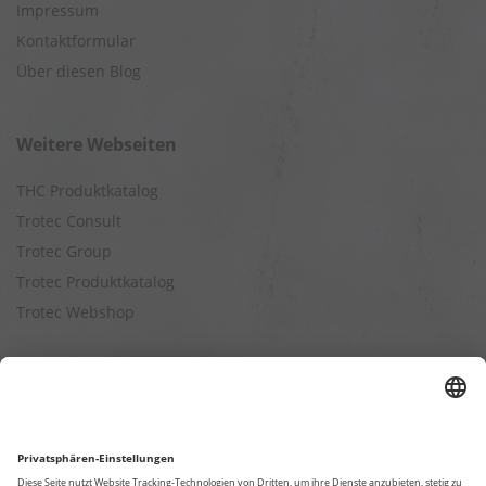
Impressum
Kontaktformular
Über diesen Blog
Weitere Webseiten
THC Produktkatalog
Trotec Consult
Trotec Group
Trotec Produktkatalog
Trotec Webshop
Berechnungen
Befeuchtungsleistung berechnen
Entfeuchtungsleistung berechnen