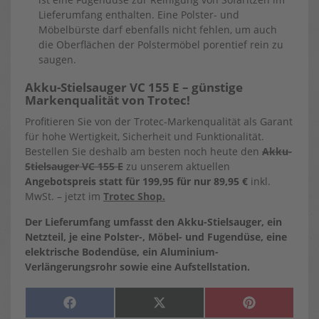
Lieferumfang enthalten. Eine Polster- und
Möbelbürste darf ebenfalls nicht fehlen, um auch
die Oberflächen der Polstermöbel porentief rein zu
saugen.
Akku-Stielsauger VC 155 E – günstige
Markenqualität von Trotec!
Profitieren Sie von der Trotec-Markenqualität als Garant
für hohe Wertigkeit, Sicherheit und Funktionalität.
Bestellen Sie deshalb am besten noch heute den
Akku-
Stielsauger VC 155 E
zu unserem aktuellen
Angebotspreis statt für 199,95 für nur 89,95 €
inkl.
MwSt. – jetzt im
Trotec Shop.
Der Lieferumfang umfasst den Akku-Stielsauger, ein
Netzteil, je eine Polster-, Möbel- und Fugendüse, eine
elektrische Bodendüse, ein Aluminium-
Verlängerungsrohr sowie eine Aufstellstation.
SHARE
SHARE
SHARE
F
X
P
ON
ON
ON
A
(
I