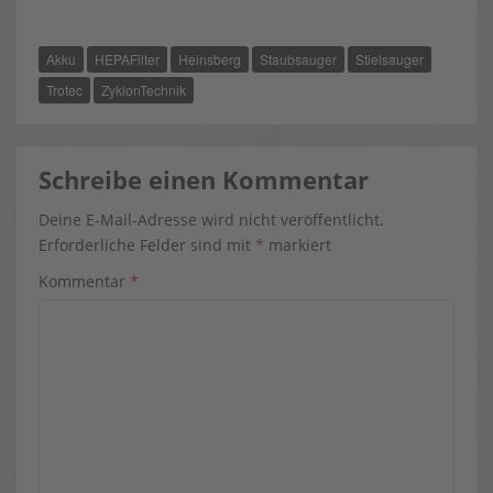
C
T
N
E
W
T
B
I
E
O
T
R
Akku
HEPAFilter
Heinsberg
Staubsauger
Stielsauger
O
T
E
K
E
S
R
T
Trotec
ZyklonTechnik
)
Schreibe einen Kommentar
Deine E-Mail-Adresse wird nicht veröffentlicht.
Erforderliche Felder sind mit
*
markiert
Kommentar
*