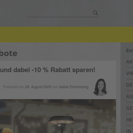
Suche
nach:
bote
En
AK
nd dabei -10 % Rabatt sparen!
VI
DE
Publiziert am
28. August 2024
von
Isabel Eichenberg
AU
GE
HE
IN