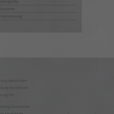
ckengeräte
lscanner
rmemessung
stung berechnen
istung berechnen
nung für
eistung berechnen
tung berechnen