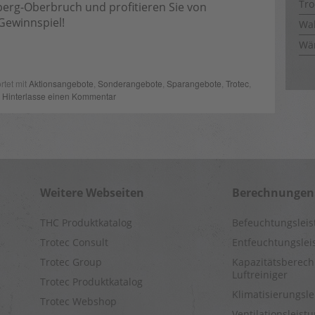
Tro
berg-Oberbruch und profitieren Sie von
Gewinnspiel!
Wal
Wä
rtet mit
Aktionsangebote
,
Sonderangebote
,
Sparangebote
,
Trotec
,
|
Hinterlasse einen Kommentar
Weitere Webseiten
Berechnungen
THC Produktkatalog
Befeuchtungslei
Trotec Consult
Entfeuchtungsle
Trotec Group
Kapazitätsberech
Luftreiniger
Trotec Produktkatalog
Klimatisierungsl
Trotec Webshop
Ventilationsleis