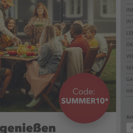
IN
IN
LE
ÖK
VE
SE
GA
HA
Ar
Arc