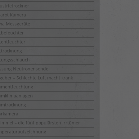
ustrietrockner
rarot Kamera
ma Messgeräte
tbefeuchter
tentfeuchter
ttrocknung
tungsschlauch
ssung Neutronensonde
geber – Schlechte Luft macht krank
umentfeuchtung
umklimaanlagen
umtrocknung
hrkamera
immel – die fünf populärsten Irrtümer
mperaturaufzeichnung