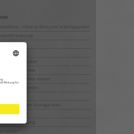
iten
eitsklima – Hitze in Büro und Arbeitsräumen
uwerkstrocknung
-Messung
kie Policy
rgieeffizienz-Label
feuchtungsgeräte
feuchtungsgeräte mieten
richtrockner mieten
uchtemesser
ktionsweise von Klimageräten
bäudetrockner
lzfeuchtemessung
ztrockner