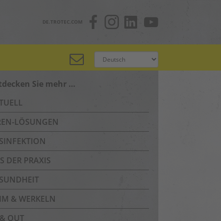
DE.TROTEC.COM
tdecken Sie mehr …
TUELL
REN-LÖSUNGEN
SINFEKTION
S DER PRAXIS
SUNDHEIT
IM & WERKELN
 & OUT