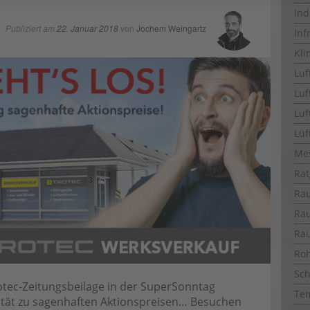
Ind
Publiziert am
22. Januar 2018
von
Jochem Weingartz
Inf
Kli
Luf
Luf
Luf
Lüf
Me
Rat
Ra
Ra
Ra
Ro
Sch
otec-Zeitungsbeilage in der SuperSonntag
Te
alität zu sagenhaften Aktionspreisen… Besuchen