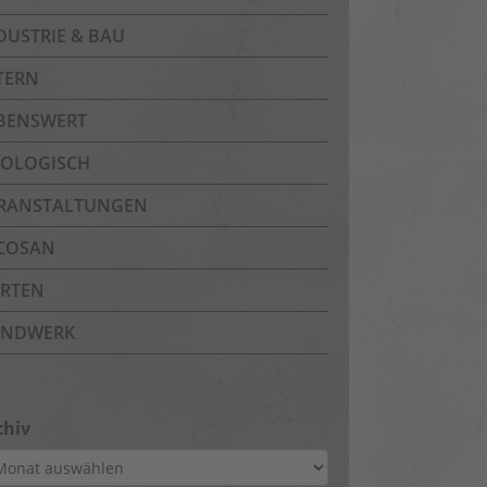
DUSTRIE & BAU
TERN
BENSWERT
OLOGISCH
RANSTALTUNGEN
COSAN
RTEN
NDWERK
chiv
hiv