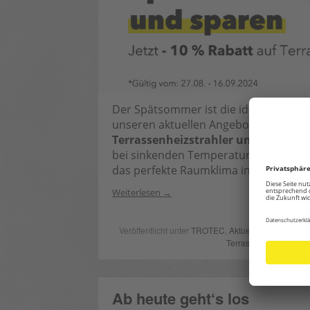
Der Spätsommer ist die ideale Zeit, 
unseren aktuellen Angeboten können
Terrassenheizstrahler und Klimalö
bei sinkenden Temperaturen zu einem
das perfekte Raumklima in Ihrem Zuh
Weiterlesen
Veröffentlicht unter
TROTEC
,
Aktuell
,
Intern
| Versc
Terrassenheizstrahler
Ab heute geht‘s los