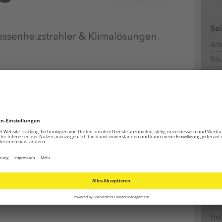
Se
Arb
Ba
CM
um sich draußen rundum wohlzufühlen. Mit
Coo
 Sie
10% auf ausgewählte
sungen
sparen. Machen Sie Ihre Terrasse auch
Ene
 gemütlichen Rückzugsort und sorgen Sie für
Ent
ause.
Ent
Est
Fe
hlagwortet mit
Klimalösungen
,
Rabatt
,
Sparangebote
,
Spätsommer
,
Fun
,
Trotec
|
Hinterlasse einen Kommentar
Ge
Ho
Hol