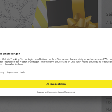
Se
Arb
Ba
CM
Coo
chenk, das wirklich gebraucht wird und
Ene
tec findest Du eine breite Auswahl an hochwertigen
t als Geschenk dienen – egal, ob für
Ent
en, die ein gesundes Raumklima schätzen.
Ent
Est
Fe
ortet mit
Geschenk
,
Geschenkideen
,
Heinsberg
,
Trotec
,
innovativ
,
Fun
interlasse einen Kommentar
Ge
Ho
Hol