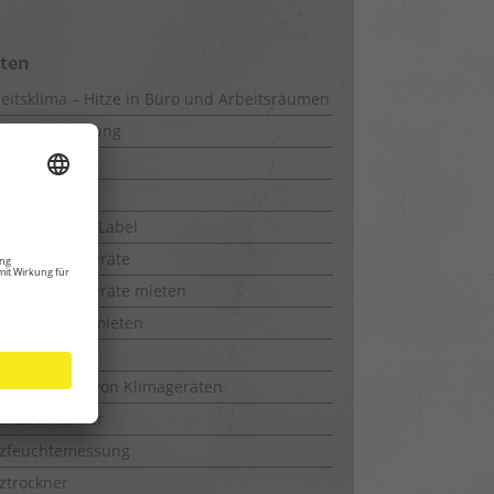
iten
eitsklima – Hitze in Büro und Arbeitsräumen
uwerkstrocknung
-Messung
kie Policy
rgieeffizienz-Label
feuchtungsgeräte
feuchtungsgeräte mieten
richtrockner mieten
uchtemesser
ktionsweise von Klimageräten
bäudetrockner
lzfeuchtemessung
ztrockner