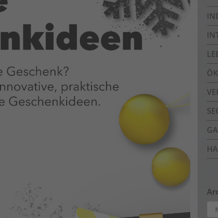
IN
IN
LE
ÖK
VE
SE
GA
HA
Ar
Arc