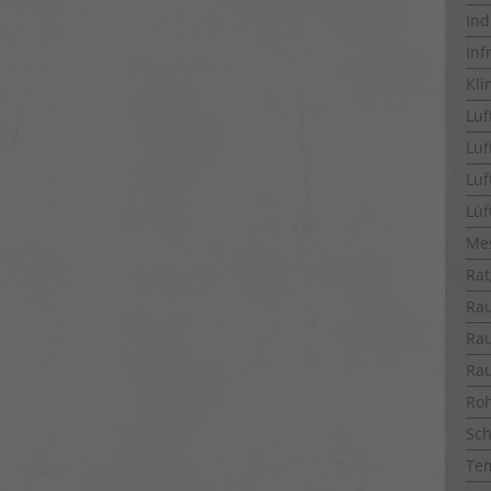
Ind
Inf
Kli
Luf
Luf
Luf
Lüf
Me
Rat
Ra
Ra
Ra
Ro
Sch
Te