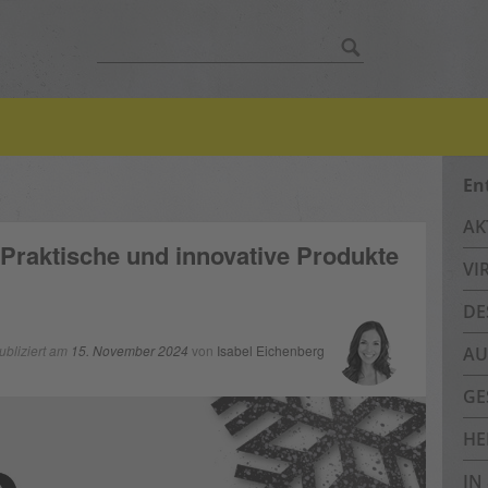
Suche
nach:
En
AK
Praktische und innovative Produkte
VI
DE
ubliziert am
15. November 2024
von
Isabel Eichenberg
AU
GE
HE
IN