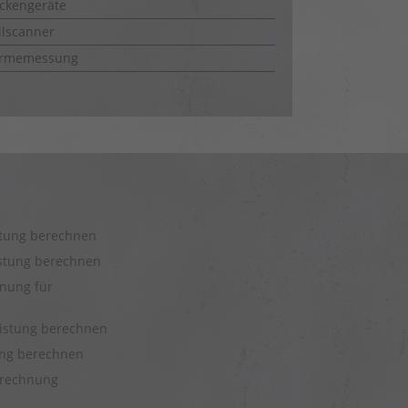
ckengeräte
lscanner
rmemessung
stung berechnen
istung berechnen
nung für
eistung berechnen
tung berechnen
rechnung