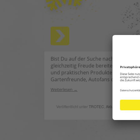
Bist Du auf der Suche nach einem Ges
gleichzeitig Freude bereitet? Bei Tro
und praktischen Produkten, die perfek
Gartenfreunde, Autofans oder Mensch
Weiterlesen
Veröffentlicht unter
TROTEC
,
Aktuell
| Verschlagw
praktisch
|
H