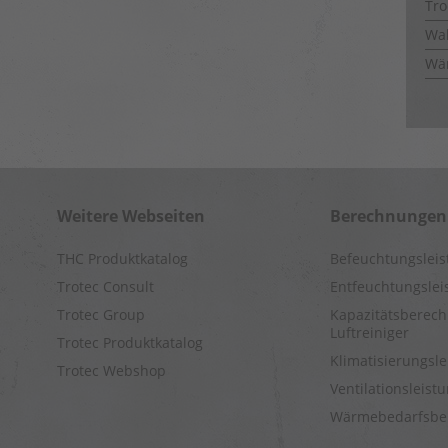
Tro
Wal
Wä
Weitere Webseiten
Berechnungen
THC Produktkatalog
Befeuchtungslei
Trotec Consult
Entfeuchtungsle
Trotec Group
Kapazitätsberech
Luftreiniger
Trotec Produktkatalog
Klimatisierungsl
Trotec Webshop
Ventilationsleis
Wärmebedarfsbe