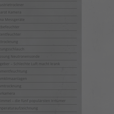
ustrietrockner
rarot Kamera
ma Messgeräte
tbefeuchter
tentfeuchter
ttrocknung
tungsschlauch
ssung Neutronensonde
geber – Schlechte Luft macht krank
umentfeuchtung
umklimaanlagen
umtrocknung
hrkamera
immel – die fünf populärsten Irrtümer
mperaturaufzeichnung