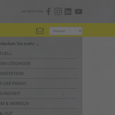
DE.TROTEC.COM
tdecken Sie mehr …
TUELL
REN-LÖSUNGEN
SINFEKTION
S DER PRAXIS
SUNDHEIT
IM & WERKELN
 & OUT