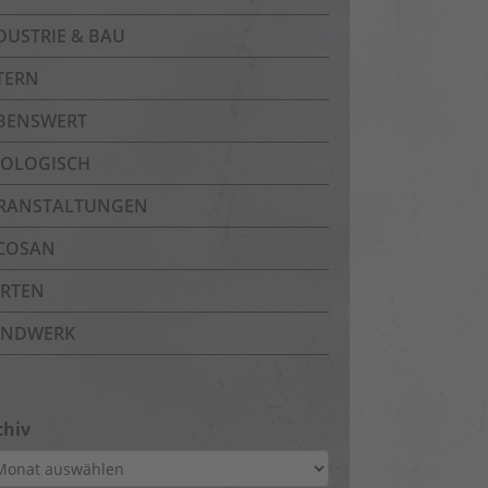
DUSTRIE & BAU
TERN
BENSWERT
OLOGISCH
RANSTALTUNGEN
COSAN
RTEN
NDWERK
chiv
hiv