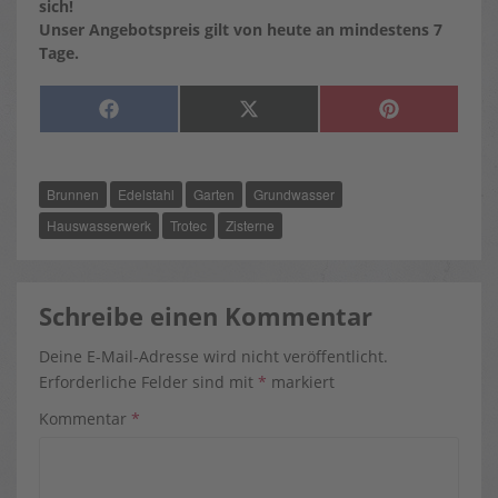
sich!
Unser Angebotspreis gilt von heute an mindestens 7
Tage.
SHARE
SHARE
SHARE
F
X
P
ON
ON
ON
A
(
I
C
T
N
E
W
T
B
I
E
O
T
R
Brunnen
Edelstahl
Garten
Grundwasser
O
T
E
K
E
S
R
T
Hauswasserwerk
Trotec
Zisterne
)
Schreibe einen Kommentar
Deine E-Mail-Adresse wird nicht veröffentlicht.
Erforderliche Felder sind mit
*
markiert
Kommentar
*