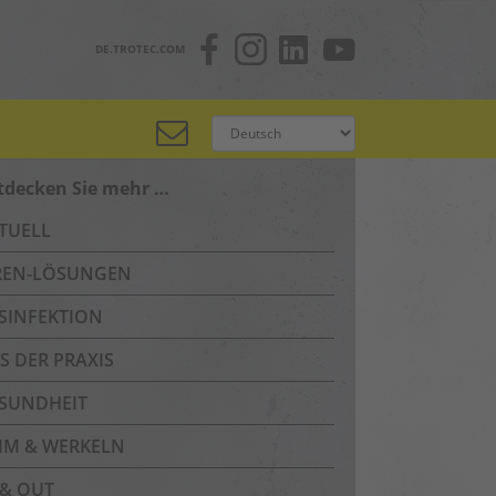
DE.TROTEC.COM
tdecken Sie mehr …
TUELL
REN-LÖSUNGEN
SINFEKTION
S DER PRAXIS
SUNDHEIT
IM & WERKELN
 & OUT