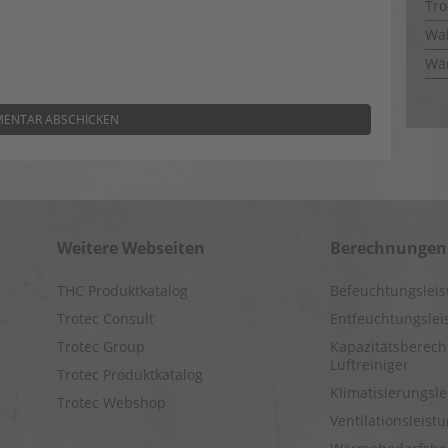
Tro
Wal
Wä
Weitere Webseiten
Berechnungen
THC Produktkatalog
Befeuchtungslei
Trotec Consult
Entfeuchtungsle
Trotec Group
Kapazitätsberech
Luftreiniger
Trotec Produktkatalog
Klimatisierungsl
Trotec Webshop
Ventilationsleis