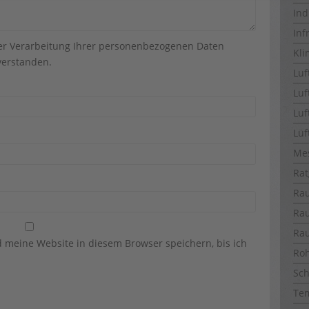
Ind
Inf
der Verarbeitung Ihrer personenbezogenen Daten
Kli
erstanden.
Luf
Luf
Luf
Lüf
Me
Rat
Ra
Ra
Ra
meine Website in diesem Browser speichern, bis ich
Ro
Sch
Te