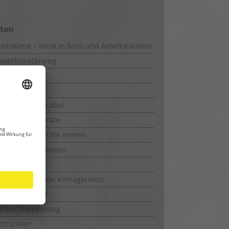
iten
eitsklima – Hitze in Büro und Arbeitsräumen
uwerkstrocknung
-Messung
kie Policy
rgieeffizienz-Label
feuchtungsgeräte
feuchtungsgeräte mieten
richtrockner mieten
uchtemesser
ktionsweise von Klimageräten
bäudetrockner
lzfeuchtemessung
ztrockner