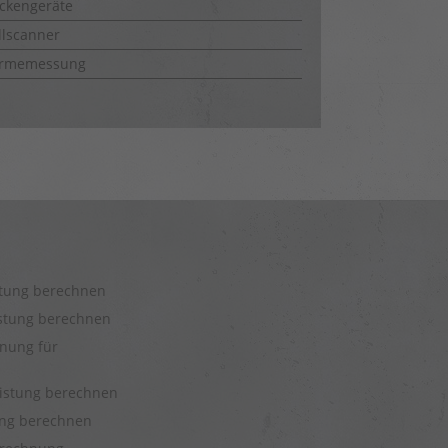
ckengeräte
lscanner
rmemessung
stung berechnen
istung berechnen
nung für
eistung berechnen
tung berechnen