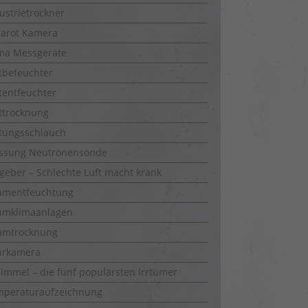
ustrietrockner
rarot Kamera
ma Messgeräte
tbefeuchter
tentfeuchter
ttrocknung
tungsschlauch
ssung Neutronensonde
geber – Schlechte Luft macht krank
umentfeuchtung
umklimaanlagen
umtrocknung
hrkamera
immel – die fünf populärsten Irrtümer
mperaturaufzeichnung