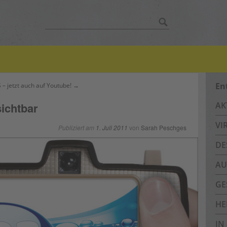
Suche
nach:
En
 – jetzt auch auf Youtube! →
ichtbar
AK
VI
Publiziert am
1. Juli 2011
von
Sarah Peschges
DE
AU
GE
HE
IN