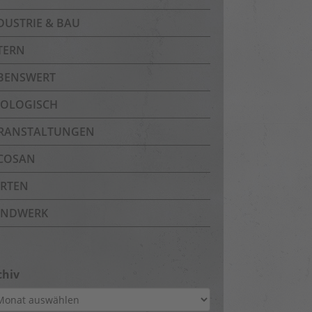
DUSTRIE & BAU
TERN
BENSWERT
OLOGISCH
RANSTALTUNGEN
COSAN
RTEN
NDWERK
chiv
hiv