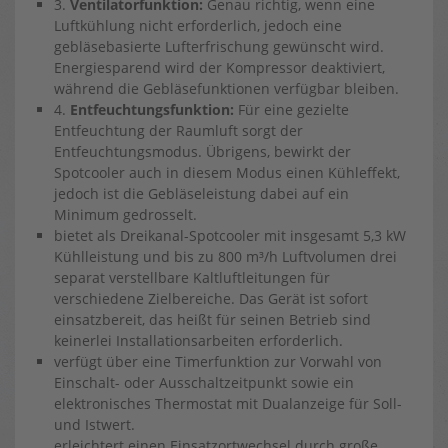
3.
Ventilatorfunktion:
Genau richtig, wenn eine
Luftkühlung nicht erforderlich, jedoch eine
gebläsebasierte Lufterfrischung gewünscht wird.
Energiesparend wird der Kompressor deaktiviert,
während die Gebläsefunktionen verfügbar bleiben.
4.
Entfeuchtungsfunktion:
Für eine gezielte
Entfeuchtung der Raumluft sorgt der
Entfeuchtungsmodus. Übrigens, bewirkt der
Spotcooler auch in diesem Modus einen Kühleffekt,
jedoch ist die Gebläseleistung dabei auf ein
Minimum gedrosselt.
bietet als Dreikanal-Spotcooler mit insgesamt 5,3 kW
Kühlleistung und bis zu 800 m³/h Luftvolumen drei
separat verstellbare Kaltluftleitungen für
verschiedene Zielbereiche. Das Gerät ist sofort
einsatzbereit, das heißt für seinen Betrieb sind
keinerlei Installationsarbeiten erforderlich.
verfügt über eine Timerfunktion zur Vorwahl von
Einschalt- oder Ausschaltzeitpunkt sowie ein
elektronisches Thermostat mit Dualanzeige für Soll-
und Istwert.
erleichtert einen Einsatzortwechsel durch große