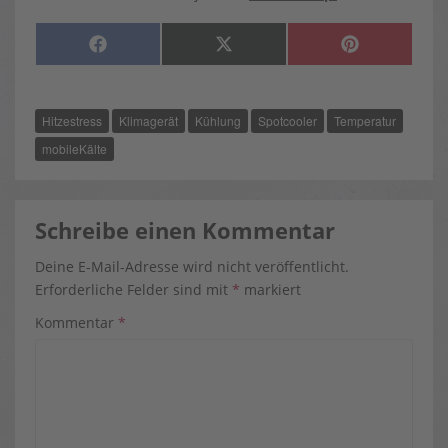
SHARE
SHARE
SHARE
F
X
P
ON
ON
ON
A
(
I
C
T
N
E
W
T
B
I
E
O
T
R
Hitzestress
Klimagerät
Kühlung
Spotcooler
Temperatur
O
T
E
K
E
S
R
T
mobileKälte
)
Schreibe einen Kommentar
Deine E-Mail-Adresse wird nicht veröffentlicht.
Erforderliche Felder sind mit
*
markiert
Kommentar
*