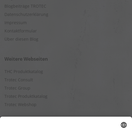
Blogbeiträge TROTEC
Datenschutzerklärung
Impressum
Kontaktformular
Über diesen Blog
Weitere Webseiten
THC Produktkatalog
Trotec Consult
Trotec Group
Trotec Produktkatalog
Trotec Webshop
Berechnungen