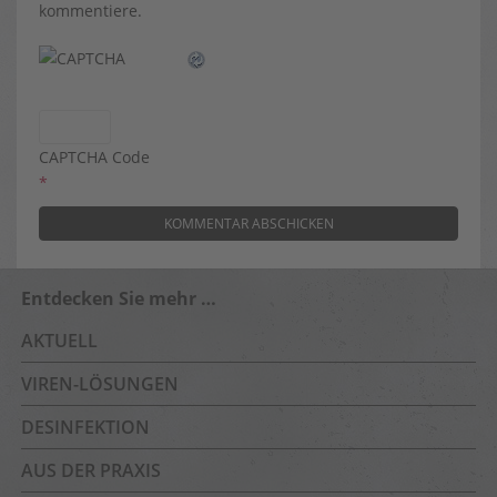
kommentiere.
CAPTCHA Code
*
Entdecken Sie mehr …
AKTUELL
VIREN-LÖSUNGEN
DESINFEKTION
AUS DER PRAXIS