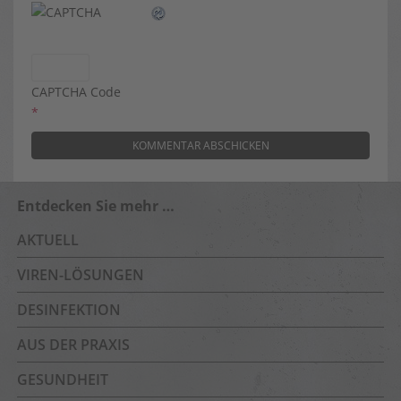
CAPTCHA Code
*
Entdecken Sie mehr …
AKTUELL
VIREN-LÖSUNGEN
DESINFEKTION
AUS DER PRAXIS
GESUNDHEIT