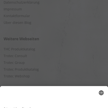
Datenschutzerklärung
Impressum
Kontaktformular
Über diesen Blog
Weitere Webseiten
THC Produktkatalog
Trotec Consult
Trotec Group
Trotec Produktkatalog
Trotec Webshop
Berechnungen
Befeuchtungsleistung berechnen