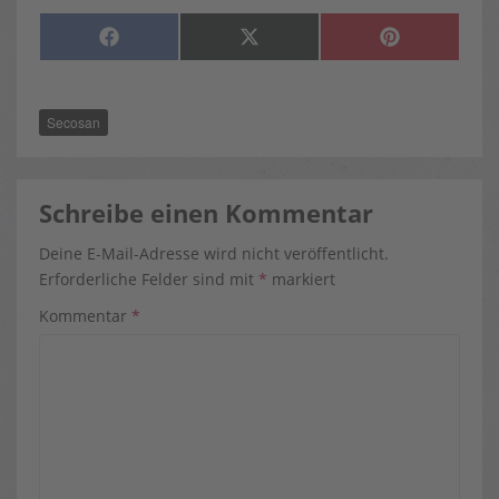
SHARE
SHARE
SHARE
F
X
P
ON
ON
ON
A
(
I
C
T
N
E
W
T
B
I
E
O
T
R
Secosan
O
T
E
K
E
S
R
T
)
Schreibe einen Kommentar
Deine E-Mail-Adresse wird nicht veröffentlicht.
Erforderliche Felder sind mit
*
markiert
Kommentar
*